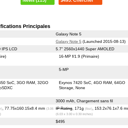
News (115)
$495. Chercher
fications Principales
Galaxy Note 5
Galaxy Note 5
(Launched 2015-08-13)
0 IPS LCD
5.7" 2560x1440 Super AMOLED
ire)
16-MP f/1.9
(Primaire)
5-MP
450 SoC
3GO RAM
32GO
Exynos 7420 SoC
4GO RAM
64GO
roSDXC
Storage
None
3000 mAh, Chargement sans fil
, 77.75x160.15x8.4 mm
IP Rating
, 171g
, 153.2x76.1x7.6 
z)
(3.06
(6oz)
)
(6.03 x 3.00 x 0.30 inches)
$495