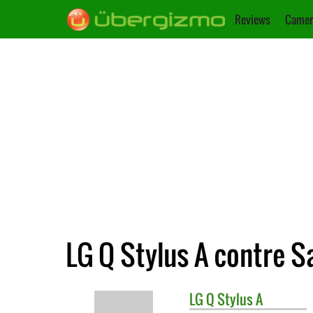
Reviews
Camer
LG Q Stylus A contre 
LG
Q Stylus A