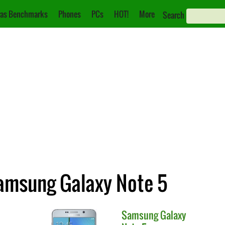
as Benchmarks
Phones
PCs
HOT!
More
Search
Samsung Galaxy Note 5
Samsung
Galaxy