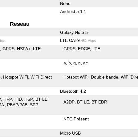
None
Android 5.1.1
Reseau
Galaxy Note 5
LTE CAT9
bps
452 Mbps
E
GPRS
HSPA+
LTE
GPRS
EDGE
LTE
a
b
g
n
ac
e
Hotspot WiFi
WiFi Direct
Hotspot WiFi
Double bande
WiFi Dir
Bluetooth 4.2
P
HFP
HID
HSP
BT LE
A2DP
BT LE
BT EDR
AN
PBAP/PAB
SPP
NFC Présent
Micro USB