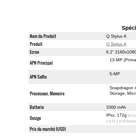
Spéci
Nom du Produit
Q Stylus A
Produit
Q Stylus A
Ecran
6.2" 2160x108
13-MP
(Prima
APN Principal
5-MP
APN Selfie
Snapdragon 
Processeur, Memoire
Storage
Mic
Batterie
3300 mAh
IPxx, 172g
(6.1o
Design
x 6.31 x 0.33 inches
Prix du marché (USD)