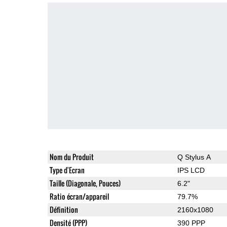
Nom du Produit
Q Stylus A
Type d'Ecran
IPS LCD
Taille (Diagonale, Pouces)
6.2"
Ratio écran/appareil
79.7%
Définition
2160x1080
Densité (PPP)
390 PPP