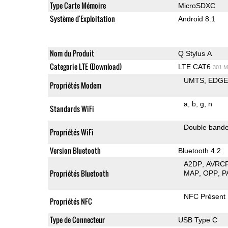
Type Carte Mémoire
MicroSDXC
Système d'Exploitation
Android 8.1
Nom du Produit
Q Stylus A
Categorie LTE (Download)
LTE CAT6
301 M
UMTS
EDG
Propriétés Modem
a
b
g
n
Standards WiFi
Double band
Propriétés WiFi
Version Bluetooth
Bluetooth 4.2
A2DP
AVRC
Propriétés Bluetooth
MAP
OPP
P
NFC Présent
Propriétés NFC
Type de Connecteur
USB Type C