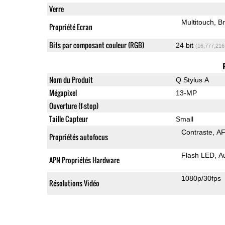
Verre
Multitouch
Br
Propriété Ecran
Bits par composant couleur (RGB)
24 bit
(16,777,216
Nom du Produit
Q Stylus A
Mégapixel
13-MP
Ouverture (f-stop)
Taille Capteur
Small
Contraste
AF
Propriétés autofocus
Flash LED
A
APN Propriétés Hardware
1080p/30fps
Résolutions Vidéo