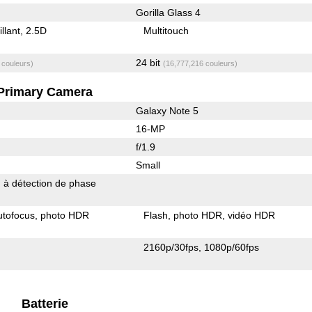
Gorilla Glass 4
illant
2.5D
Multitouch
24 bit
 couleurs)
(16,777,216 couleurs)
Primary Camera
Galaxy Note 5
16-MP
f/1.9
Small
 à détection de phase
utofocus
photo HDR
Flash
photo HDR
vidéo HDR
2160p/30fps
1080p/60fps
Batterie