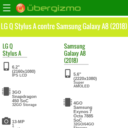
LG Q Stylus A contre Samsung Galaxy A8 (2018)
LG
Q
Samsung
Stylus A
Galaxy A8
(2018)
6.2"
(2160x1080)
5.6"
IPS LCD
(2220x1080)
Super
AMOLED
3GO
Snapdragon
450 SoC
4GO
32GO Storage
Samsung
Exynos 7
Octa 7885
SoC
13-MP
32GO/64GO
1
Storage