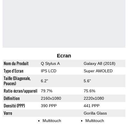
Ecran
Nom du Produit
Q Stylus A
Galaxy A8 (2018)
Type d'Ecran
IPS LCD
Super AMOLED
Taille (Diagonale,
6.2"
5.6"
Pouces)
Ratio écran/appareil
79.7%
75.6%
Définition
2160x1080
2220x1080
Densité (PPP)
390 PPP
441 PPP
Verre
Gorilla Glass
Multitouch
Multitouch