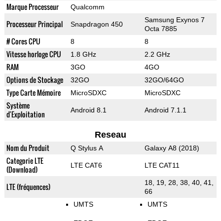
Marque Processeur
Qualcomm
Samsung Exynos 7
Processeur Principal
Snapdragon 450
Octa 7885
# Cores CPU
8
8
Vitesse horloge CPU
1.8 GHz
2.2 GHz
RAM
3GO
4GO
Options de Stockage
32GO
32GO/64GO
Type Carte Mémoire
MicroSDXC
MicroSDXC
Système
Android 8.1
Android 7.1.1
d'Exploitation
Reseau
Nom du Produit
Q Stylus A
Galaxy A8 (2018)
Categorie LTE
LTE CAT6
LTE CAT11
(Download)
18, 19, 28, 38, 40, 41,
LTE (fréquences)
66
UMTS
UMTS