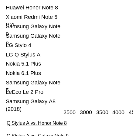
Huawei Honor Note 8
Xiaomi Redmi Note 5
Pro
Samsung Galaxy Note
9
Samsung Galaxy Note
8
LG Stylo 4
LG Q Stylus A
Nokia 5.1 Plus
Nokia 6.1 Plus
Samsung Galaxy Note
5
LeEco Le 2 Pro
Samsung Galaxy A8
(2018)
2500
3000
3500
4000
45
Q Stylus A vs. Honor Note 8
Q Stylus A vs. Galaxy Note 9