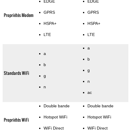
EDGE
EDGE
GPRS
GPRS
Propriétés Modem
HSPA+
HSPA+
LTE
LTE
a
a
b
b
g
Standards WiFi
g
n
n
ac
Double bande
Double bande
Hotspot WiFi
Hotspot WiFi
Propriétés WiFi
WiFi Direct
WiFi Direct