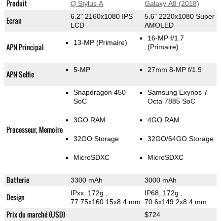
Produit
Q Stylus A
Galaxy A8 (2018)
6.2" 2160x1080 IPS
5.6" 2220x1080 Super
Ecran
LCD
AMOLED
16-MP f/1.7
13-MP
(Primaire)
APN Principal
(Primaire)
5-MP
27mm 8-MP f/1.9
APN Selfie
Snapdragon 450
Samsung Exynos 7
SoC
Octa 7885 SoC
3GO RAM
4GO RAM
Processeur, Memoire
32GO Storage
32GO/64GO Storage
MicroSDXC
MicroSDXC
Batterie
3300 mAh
3000 mAh
IPxx, 172g
,
IP68, 172g
,
Design
77.75x160.15x8.4 mm
70.6x149.2x8.4 mm
Prix du marché (USD)
$724