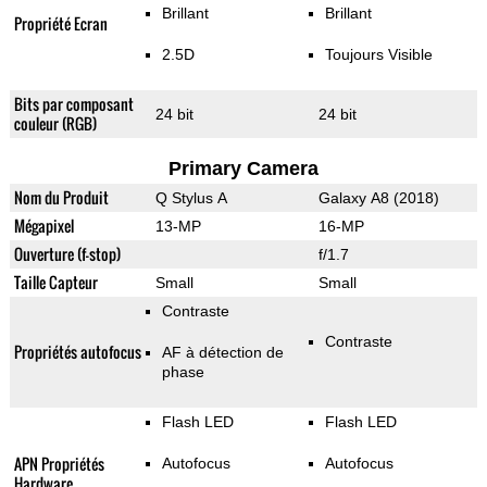
Brillant
Brillant
Propriété Ecran
2.5D
Toujours Visible
Bits par composant
24 bit
24 bit
couleur (RGB)
Primary Camera
Nom du Produit
Q Stylus A
Galaxy A8 (2018)
Mégapixel
13-MP
16-MP
Ouverture (f-stop)
f/1.7
Taille Capteur
Small
Small
Contraste
Contraste
Propriétés autofocus
AF à détection de
phase
Flash LED
Flash LED
APN Propriétés
Autofocus
Autofocus
Hardware