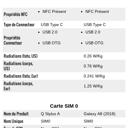
NFC Présent
NFC Présent
Propriétés NFC
Type de Connecteur
USB Type C
USB Type C
USB 2.0
USB 2.0
Propriétés
Connecteur
USB OTG
USB OTG
Radiations (tete, US)
0.26 W/Kg
Radiations (corps,
0.76 W/Kg
US)
Radiations (tete, Eur)
0.241 W/Kg
Radiations (corps,
1.25 W/Kg
Eur)
Carte SIM 0
Nom du Produit
Q Stylus A
Galaxy A8 (2018)
Nom Unique
SIM0
SIM0