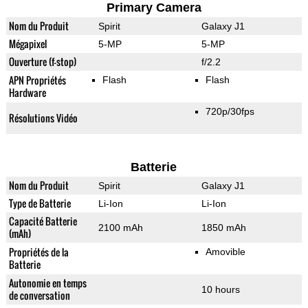
Primary Camera
Nom du Produit
Spirit
Galaxy J1
Mégapixel
5-MP
5-MP
Ouverture (f-stop)
f/2.2
APN Propriétés
Flash
Flash
Hardware
720p/30fps
Résolutions Vidéo
Batterie
Nom du Produit
Spirit
Galaxy J1
Type de Batterie
Li-Ion
Li-Ion
Capacité Batterie
2100 mAh
1850 mAh
(mAh)
Propriétés de la
Amovible
Batterie
Autonomie en temps
10 hours
de conversation