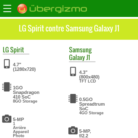
LG Spirit contre Samsung Galaxy J1
LG
Spirit
Samsung
Galaxy J1
4.7"
(1280x720)
4.3"
(800x480)
TFT LCD
1GO
Snapdragon
410 SoC
0.5GO
8GO Storage
Spreadtrum
SoC
4GO Storage
5-MP
1
Arrière
5-MP,
Appareil
f/2.2
Photo