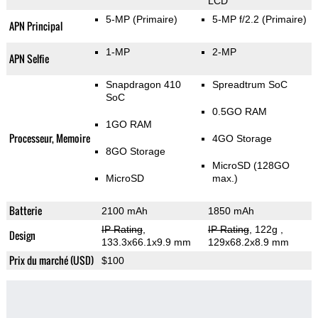
LCD
5-MP
(Primaire)
5-MP f/2.2
(Primaire)
APN Principal
1-MP
2-MP
APN Selfie
Snapdragon 410
Spreadtrum SoC
SoC
0.5GO RAM
1GO RAM
Processeur, Memoire
4GO Storage
8GO Storage
MicroSD (128GO
MicroSD
max.)
Batterie
2100 mAh
1850 mAh
IP Rating
,
IP Rating
, 122g
,
Design
133.3x66.1x9.9 mm
129x68.2x8.9 mm
Prix du marché (USD)
$100