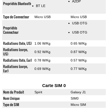
A2DP
Propriétés Bluetooth
BT LE
Type de Connecteur
Micro USB
Micro USB
USB OTG
Propriétés
Connecteur
USB OTG
Radiations (tete, US)
1.06 W/Kg
0.65 W/Kg
Radiations (corps,
0.92 W/Kg
0.87 W/Kg
US)
Radiations (tete, Eur)
0.78 W/Kg
0.57 W/Kg
Radiations (corps,
0.69 W/Kg
0.77 W/Kg
Eur)
Carte SIM 0
Nom du Produit
Spirit
Galaxy J1
Nom Unique
SIM0
Type de SIM
Micro SIM