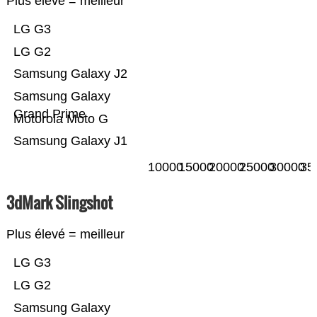
Plus élevé = meilleur
LG G3
LG G2
Samsung Galaxy J2
Samsung Galaxy
Grand Prime
Motorola Moto G
Samsung Galaxy J1
10000
15000
20000
25000
30000
35
3dMark Slingshot
Plus élevé = meilleur
LG G3
LG G2
Samsung Galaxy