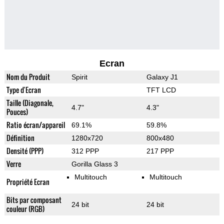
Ecran
Nom du Produit
Spirit
Galaxy J1
Type d'Ecran
TFT LCD
Taille (Diagonale,
4.7"
4.3"
Pouces)
Ratio écran/appareil
69.1%
59.8%
Définition
1280x720
800x480
Densité (PPP)
312 PPP
217 PPP
Verre
Gorilla Glass 3
Multitouch
Multitouch
Propriété Ecran
Bits par composant
24 bit
24 bit
couleur (RGB)