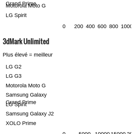
Grand Prime
Motorola Moto G
LG Spirit
0
200
400
600
800
1000
3dMark Unlimited
Plus élevé = meilleur
LG G2
LG G3
Motorola Moto G
Samsung Galaxy
Grand Prime
LG Spirit
Samsung Galaxy J2
XOLO Prime