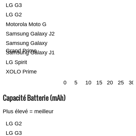
LG G3
LG G2
Motorola Moto G
Samsung Galaxy J2
Samsung Galaxy
Grand Prime
Samsung Galaxy J1
LG Spirit
XOLO Prime
0
5
10
15
20
25
30
Capacité Batterie (mAh)
Plus élevé = meilleur
LG G2
LG G3