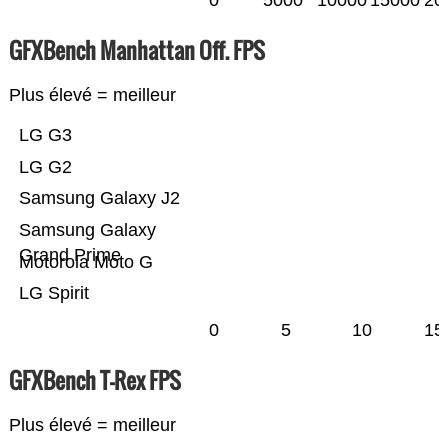
0
5000
10000
15000
20
GFXBench Manhattan Off. FPS
Plus élevé = meilleur
LG G3
LG G2
Samsung Galaxy J2
Samsung Galaxy
Grand Prime
Motorola Moto G
LG Spirit
0
5
10
15
GFXBench T-Rex FPS
Plus élevé = meilleur