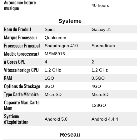
Autonomie lecture
40 hours
musique
Systeme
Nom du Produit
Spirit
Galaxy J1
Marque Processeur
Qualcomm
Processeur Principal
Snapdragon 410
Spreadtrum
Modèle (processeur)
MSM8916
# Cores CPU
4
2
Vitesse horloge CPU
1.2 GHz
1.2 GHz
RAM
1GO
0.5GO
Options de Stockage
8GO
4GO
Type Carte Mémoire
MicroSD
MicroSD
Capacité Max. Carte
128GO
Mem
Système
Android 5.0
Android 4.4.4
d'Exploitation
Reseau