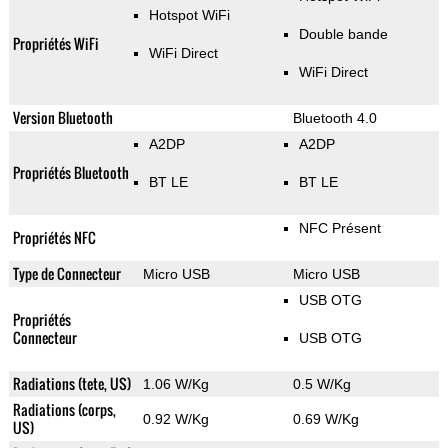
Hotspot WiFi
Double bande
Propriétés WiFi
WiFi Direct
WiFi Direct
Version Bluetooth
Bluetooth 4.0
A2DP
A2DP
Propriétés Bluetooth
BT LE
BT LE
NFC Présent
Propriétés NFC
Type de Connecteur
Micro USB
Micro USB
USB OTG
Propriétés
Connecteur
USB OTG
Radiations (tete, US)
1.06 W/Kg
0.5 W/Kg
Radiations (corps,
0.92 W/Kg
0.69 W/Kg
US)