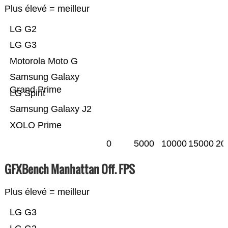
Plus élevé = meilleur
LG G2
LG G3
Motorola Moto G
Samsung Galaxy
Grand Prime
LG Spirit
Samsung Galaxy J2
XOLO Prime
0
5000
10000
15000
20
GFXBench Manhattan Off. FPS
Plus élevé = meilleur
LG G3