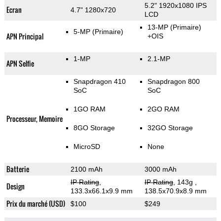
5.2" 1920x1080 IPS
Ecran
4.7" 1280x720
LCD
13-MP
(Primaire)
5-MP
(Primaire)
APN Principal
+OIS
1-MP
2.1-MP
APN Selfie
Snapdragon 410
Snapdragon 800
SoC
SoC
1GO RAM
2GO RAM
Processeur, Memoire
8GO Storage
32GO Storage
MicroSD
None
Batterie
2100 mAh
3000 mAh
IP Rating
,
IP Rating
, 143g
,
Design
133.3x66.1x9.9 mm
138.5x70.9x8.9 mm
Prix du marché (USD)
$100
$249