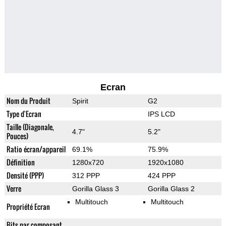
Ecran
Nom du Produit
Spirit
G2
Type d'Ecran
IPS LCD
Taille (Diagonale,
4.7"
5.2"
Pouces)
Ratio écran/appareil
69.1%
75.9%
Définition
1280x720
1920x1080
Densité (PPP)
312 PPP
424 PPP
Verre
Gorilla Glass 3
Gorilla Glass 2
Multitouch
Multitouch
Propriété Ecran
Bits par composant