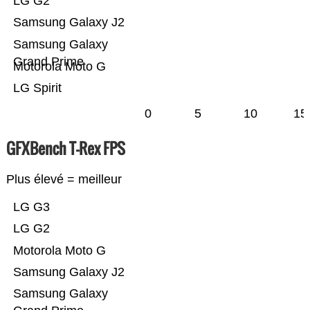
LG G2
Samsung Galaxy J2
Samsung Galaxy
Grand Prime
Motorola Moto G
LG Spirit
0
5
10
15
GFXBench T-Rex FPS
Plus élevé = meilleur
LG G3
LG G2
Motorola Moto G
Samsung Galaxy J2
Samsung Galaxy