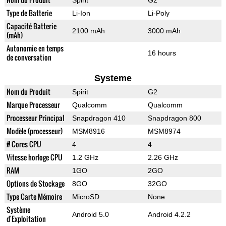
Spirit
G2
Type de Batterie
Li-Ion
Li-Poly
Capacité Batterie
2100 mAh
3000 mAh
(mAh)
Autonomie en temps
16 hours
de conversation
Systeme
Nom du Produit
Spirit
G2
Marque Processeur
Qualcomm
Qualcomm
Processeur Principal
Snapdragon 410
Snapdragon 800
Modèle (processeur)
MSM8916
MSM8974
# Cores CPU
4
4
Vitesse horloge CPU
1.2 GHz
2.26 GHz
RAM
1GO
2GO
Options de Stockage
8GO
32GO
Type Carte Mémoire
MicroSD
None
Système
Android 5.0
Android 4.2.2
d'Exploitation