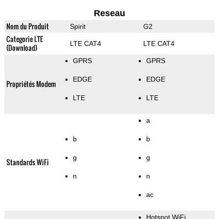
Reseau
Nom du Produit
Spirit
G2
Categorie LTE
LTE CAT4
LTE CAT4
(Download)
GPRS
GPRS
EDGE
EDGE
Propriétés Modem
LTE
LTE
a
b
b
g
g
Standards WiFi
n
n
ac
Hotspot WiFi