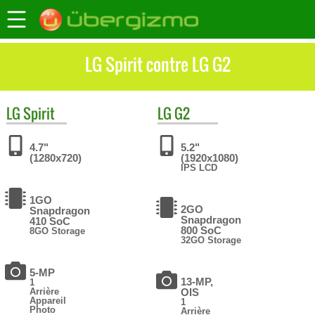
LG Spirit contre LG G2
LG
Spirit
LG
G2
4.7"
5.2"
(1280x720)
(1920x1080)
IPS LCD
1GO
2GO
Snapdragon
Snapdragon
410 SoC
800 SoC
8GO Storage
32GO Storage
5-MP
13-MP,
1
Arrière
OIS
Appareil
1
Photo
Arrière