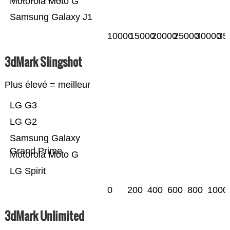
Motorola Moto G
Samsung Galaxy J1
10000
15000
20000
25000
30000
35
3dMark Slingshot
Plus élevé = meilleur
LG G3
LG G2
Samsung Galaxy
Grand Prime
Motorola Moto G
LG Spirit
0
200
400
600
800
1000
3dMark Unlimited