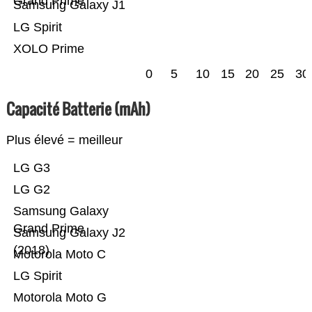
Grand Prime
Samsung Galaxy J1
LG Spirit
XOLO Prime
0
5
10
15
20
25
30
Capacité Batterie (mAh)
Plus élevé = meilleur
LG G3
LG G2
Samsung Galaxy
Grand Prime
Samsung Galaxy J2
(2018)
Motorola Moto C
LG Spirit
Motorola Moto G