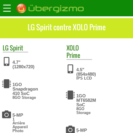
LG Spirit contre XOLO Prime
LG
Spirit
XOLO
Prime
4.7"
(1280x720)
4.5"
(854x480)
IPS LCD
1GO
Snapdragon
410 SoC
1GO
8GO Storage
MT6582M
SoC
8GO
Storage
5-MP
1
Arrière
Appareil
5-MP
Photo