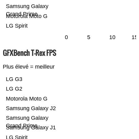
Samsung Galaxy
Grand Prime
Motorola Moto G
LG Spirit
0
5
10
15
GFXBench T-Rex FPS
Plus élevé = meilleur
LG G3
LG G2
Motorola Moto G
Samsung Galaxy J2
Samsung Galaxy
Grand Prime
Samsung Galaxy J1
LG Spirit