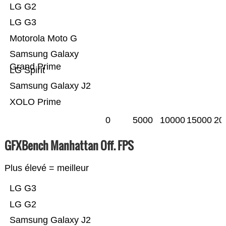
LG G2
LG G3
Motorola Moto G
Samsung Galaxy
Grand Prime
LG Spirit
Samsung Galaxy J2
XOLO Prime
0
5000
10000
15000
20
GFXBench Manhattan Off. FPS
Plus élevé = meilleur
LG G3
LG G2
Samsung Galaxy J2