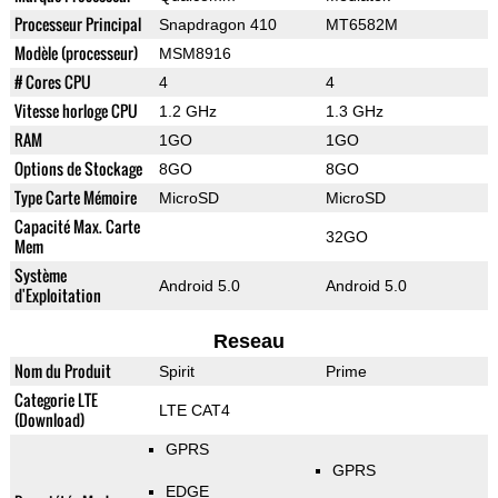
Processeur Principal
Snapdragon 410
MT6582M
Modèle (processeur)
MSM8916
# Cores CPU
4
4
Vitesse horloge CPU
1.2 GHz
1.3 GHz
RAM
1GO
1GO
Options de Stockage
8GO
8GO
Type Carte Mémoire
MicroSD
MicroSD
Capacité Max. Carte
32GO
Mem
Système
Android 5.0
Android 5.0
d'Exploitation
Reseau
Nom du Produit
Spirit
Prime
Categorie LTE
LTE CAT4
(Download)
GPRS
GPRS
EDGE