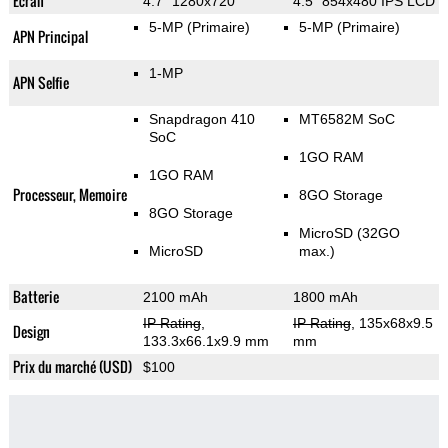
Ecran
4.7" 1280x720
4.5" 854x480 IPS LCD
5-MP
(Primaire)
5-MP
(Primaire)
APN Principal
1-MP
APN Selfie
Snapdragon 410
MT6582M SoC
SoC
1GO RAM
1GO RAM
Processeur, Memoire
8GO Storage
8GO Storage
MicroSD (32GO
MicroSD
max.)
Batterie
2100 mAh
1800 mAh
IP Rating
,
IP Rating
, 135x68x9.5
Design
133.3x66.1x9.9 mm
mm
Prix du marché (USD)
$100