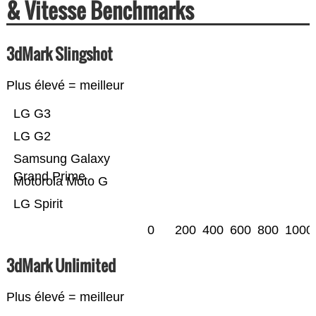
& Vitesse Benchmarks
3dMark Slingshot
Plus élevé = meilleur
LG G3
LG G2
Samsung Galaxy
Grand Prime
Motorola Moto G
LG Spirit
0
200
400
600
800
1000
3dMark Unlimited
Plus élevé = meilleur