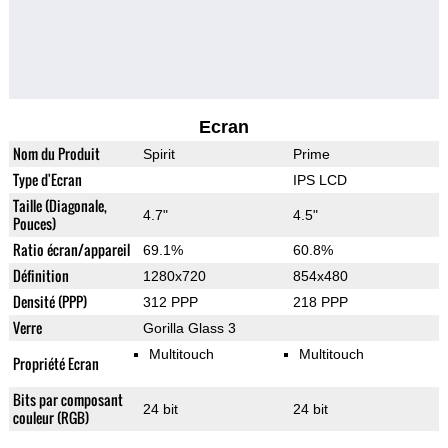
Ecran
Nom du Produit
Spirit
Prime
Type d'Ecran
IPS LCD
Taille (Diagonale,
4.7"
4.5"
Pouces)
Ratio écran/appareil
69.1%
60.8%
Définition
1280x720
854x480
Densité (PPP)
312 PPP
218 PPP
Verre
Gorilla Glass 3
Multitouch
Multitouch
Propriété Ecran
Bits par composant
24 bit
24 bit
couleur (RGB)