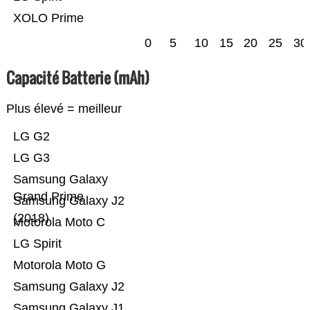
XOLO Prime
0
5
10
15
20
25
30
Capacité Batterie (mAh)
Plus élevé = meilleur
LG G2
LG G3
Samsung Galaxy
Grand Prime
Samsung Galaxy J2
(2018)
Motorola Moto C
LG Spirit
Motorola Moto G
Samsung Galaxy J2
Samsung Galaxy J1