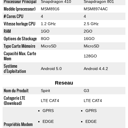
Processeur Principal
Snapdragon 410
Snapdragon 801
Modèle (processeur)
MSM8916
MSM8974AC
# Cores CPU
4
4
Vitesse horloge CPU
1.2 GHz
2.5 GHz
RAM
1GO
2GO
Options de Stockage
8GO
16GO
Type Carte Mémoire
MicroSD
MicroSD
Capacité Max. Carte
128GO
Mem
Système
Android 5.0
Android 4.4.2
d'Exploitation
Reseau
Nom du Produit
Spirit
G3
Categorie LTE
LTE CAT4
LTE CAT4
(Download)
GPRS
GPRS
EDGE
EDGE
Propriétés Modem