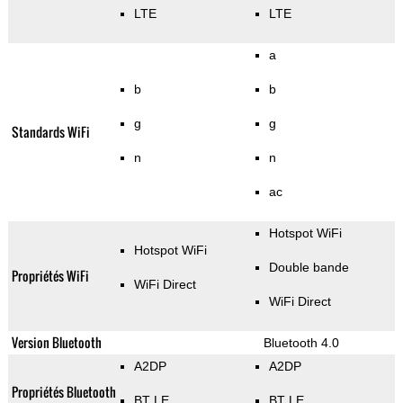
LTE
LTE
a
b
b
g
g
Standards WiFi
n
n
ac
Hotspot WiFi
Hotspot WiFi
Double bande
Propriétés WiFi
WiFi Direct
WiFi Direct
Version Bluetooth
Bluetooth 4.0
A2DP
A2DP
Propriétés Bluetooth
BT LE
BT LE