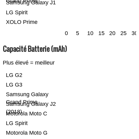
Grand Prime
Samsung Galaxy J1
LG Spirit
XOLO Prime
0
5
10
15
20
25
30
Capacité Batterie (mAh)
Plus élevé = meilleur
LG G2
LG G3
Samsung Galaxy
Grand Prime
Samsung Galaxy J2
(2018)
Motorola Moto C
LG Spirit
Motorola Moto G