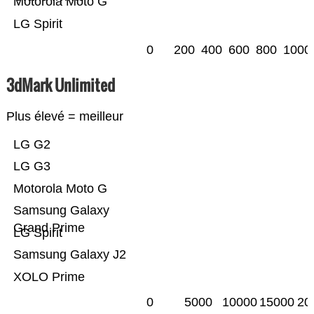
Motorola Moto G
LG Spirit
0
200
400
600
800
1000
3dMark Unlimited
Plus élevé = meilleur
LG G2
LG G3
Motorola Moto G
Samsung Galaxy
Grand Prime
LG Spirit
Samsung Galaxy J2
XOLO Prime
0
5000
10000
15000
20