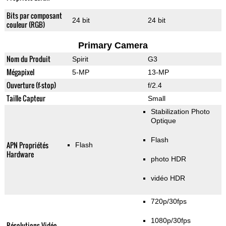
Bits par composant
24 bit
24 bit
couleur (RGB)
Primary Camera
Nom du Produit
Spirit
G3
Mégapixel
5-MP
13-MP
Ouverture (f-stop)
f/2.4
Taille Capteur
Small
Stabilization Photo
Optique
Flash
APN Propriétés
Flash
Hardware
photo HDR
vidéo HDR
720p/30fps
1080p/30fps
Résolutions Vidéo