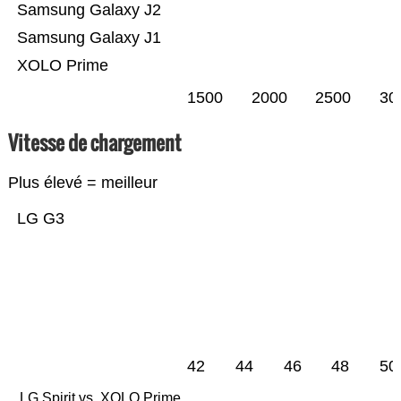
Samsung Galaxy J2
Samsung Galaxy J1
XOLO Prime
1500
2000
2500
30
Vitesse de chargement
Plus élevé = meilleur
LG G3
42
44
46
48
50
LG Spirit vs. XOLO Prime