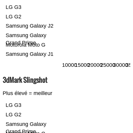
LG G3
LG G2
Samsung Galaxy J2
Samsung Galaxy
Grand Prime
Motorola Moto G
Samsung Galaxy J1
10000
15000
20000
25000
30000
35
3dMark Slingshot
Plus élevé = meilleur
LG G3
LG G2
Samsung Galaxy
Grand Prime