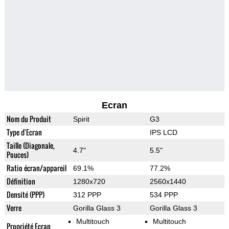
Ecran
Nom du Produit
Spirit
G3
Type d'Ecran
IPS LCD
Taille (Diagonale,
4.7"
5.5"
Pouces)
Ratio écran/appareil
69.1%
77.2%
Définition
1280x720
2560x1440
Densité (PPP)
312 PPP
534 PPP
Verre
Gorilla Glass 3
Gorilla Glass 3
Multitouch
Multitouch
Propriété Ecran