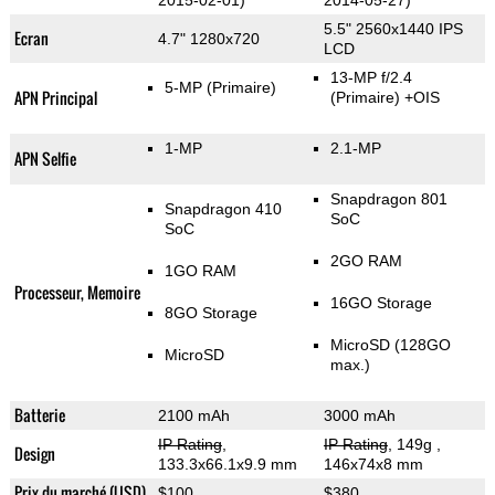
2015-02-01)
2014-05-27)
5.5" 2560x1440 IPS
Ecran
4.7" 1280x720
LCD
13-MP f/2.4
5-MP
(Primaire)
APN Principal
(Primaire)
+OIS
1-MP
2.1-MP
APN Selfie
Snapdragon 801
Snapdragon 410
SoC
SoC
2GO RAM
1GO RAM
Processeur, Memoire
16GO Storage
8GO Storage
MicroSD (128GO
MicroSD
max.)
Batterie
2100 mAh
3000 mAh
IP Rating
,
IP Rating
, 149g
,
Design
133.3x66.1x9.9 mm
146x74x8 mm
Prix du marché (USD)
$100
$380