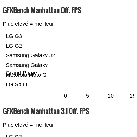
GFXBench Manhattan Off. FPS
Plus élevé = meilleur
LG G3
LG G2
Samsung Galaxy J2
Samsung Galaxy
Grand Prime
Motorola Moto G
LG Spirit
0
5
10
15
GFXBench Manhattan 3.1 Off. FPS
Plus élevé = meilleur