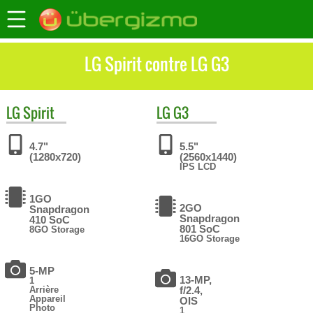
LG Spirit contre LG G3
LG
Spirit
LG
G3
4.7"
5.5"
(1280x720)
(2560x1440)
IPS LCD
1GO
2GO
Snapdragon
Snapdragon
410 SoC
801 SoC
8GO Storage
16GO Storage
5-MP
13-MP,
1
Arrière
f/2.4,
Appareil
OIS
Photo
1