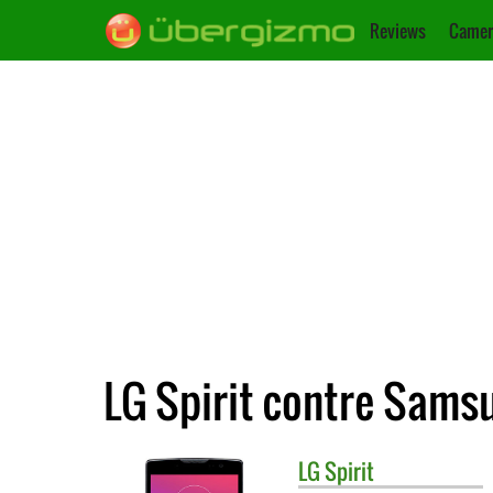
Reviews
Camer
LG Spirit contre Sams
LG
Spirit