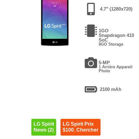
4.7" (1280x720)
1GO
Snapdragon 410
SoC
8GO Storage
5-MP
1 Arrière Appareil
Photo
2100 mAh
LG Spirit
LG Spirit Prix
News (2)
$100. Chercher