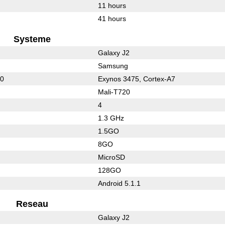
11 hours
41 hours
Systeme
Galaxy J2
Samsung
10
Exynos 3475, Cortex-A7
Mali-T720
4
1.3 GHz
1.5GO
8GO
MicroSD
128GO
Android 5.1.1
Reseau
Galaxy J2