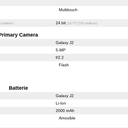
Multitouch
24 bit
 couleurs)
(16,777,216 couleurs)
Primary Camera
Galaxy J2
5-MP
f/2.2
Flash
Batterie
Galaxy J2
Li-Ion
2000 mAh
Amovible