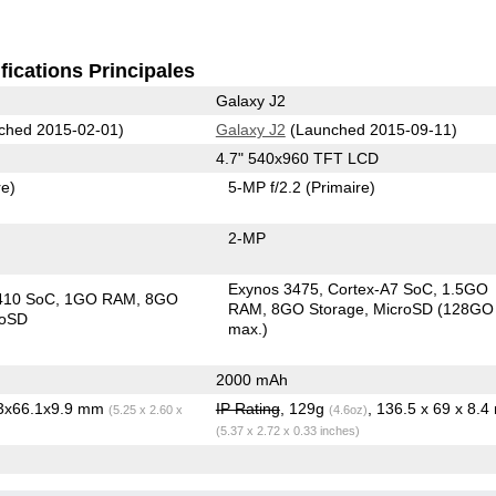
fications Principales
Galaxy J2
ched 2015-02-01)
Galaxy J2
(Launched 2015-09-11)
4.7" 540x960 TFT LCD
re)
5-MP f/2.2
(Primaire)
2-MP
Exynos 3475, Cortex-A7 SoC
1.5GO
410 SoC
1GO RAM
8GO
RAM
8GO Storage
MicroSD (128GO
roSD
max.)
2000 mAh
.3x66.1x9.9 mm
IP Rating
, 129g
, 136.5 x 69 x 8.
(5.25 x 2.60 x
(4.6oz)
(5.37 x 2.72 x 0.33 inches)