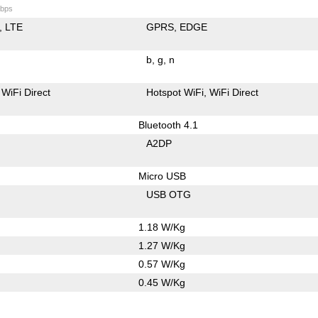
bps
LTE
GPRS
EDGE
b
g
n
WiFi Direct
Hotspot WiFi
WiFi Direct
Bluetooth 4.1
A2DP
Micro USB
USB OTG
1.18 W/Kg
1.27 W/Kg
0.57 W/Kg
0.45 W/Kg