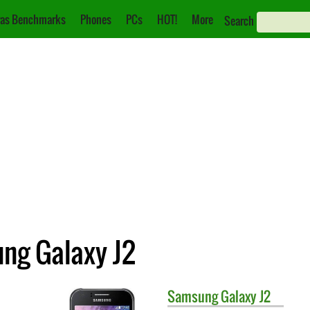
as Benchmarks
Phones
PCs
HOT!
More
Search
ung Galaxy J2
Samsung
Galaxy J2