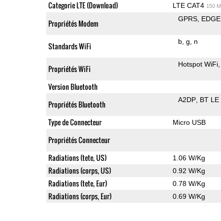
Categorie LTE (Download)
LTE CAT4
150 M
GPRS
EDGE
Propriétés Modem
b
g
n
Standards WiFi
Hotspot WiFi
Propriétés WiFi
Version Bluetooth
A2DP
BT LE
Propriétés Bluetooth
Type de Connecteur
Micro USB
Propriétés Connecteur
Radiations (tete, US)
1.06 W/Kg
Radiations (corps, US)
0.92 W/Kg
Radiations (tete, Eur)
0.78 W/Kg
Radiations (corps, Eur)
0.69 W/Kg