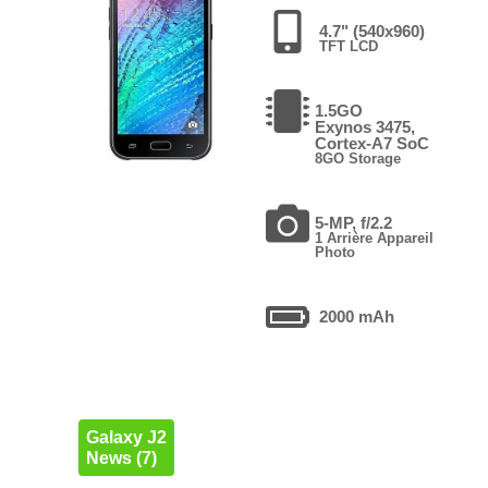
4.7" (540x960)
TFT LCD
1.5GO
Exynos 3475,
Cortex-A7 SoC
8GO Storage
5-MP, f/2.2
1 Arrière Appareil
Photo
2000 mAh
Galaxy J2
News (7)