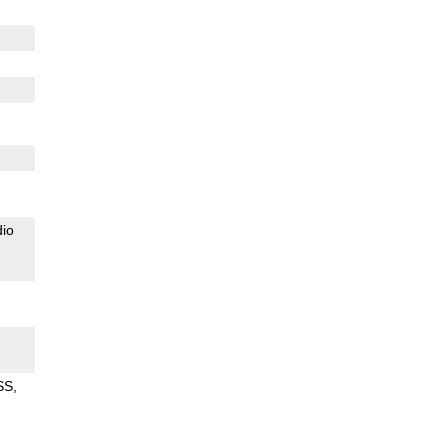
io
SS