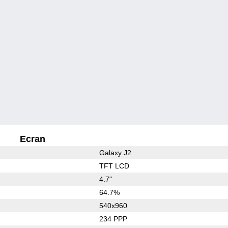
Ecran
Galaxy J2
TFT LCD
4.7"
64.7%
540x960
234 PPP