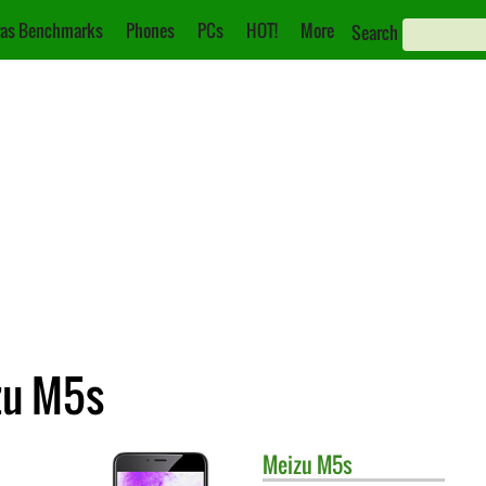
as Benchmarks
Phones
PCs
HOT!
More
Search
zu M5s
Meizu
M5s