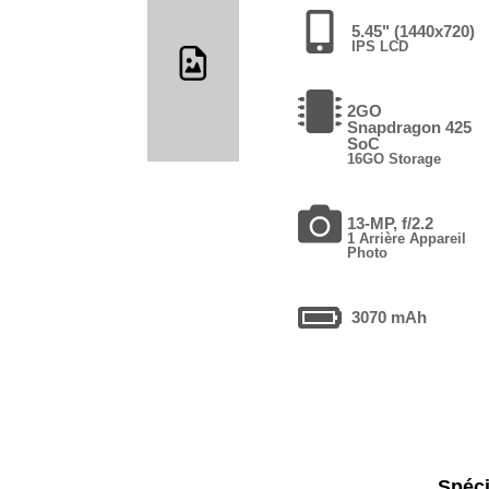
5.45" (1440x720)
IPS LCD
2GO
Snapdragon 425
SoC
16GO Storage
13-MP, f/2.2
1 Arrière Appareil
Photo
3070 mAh
Spéci