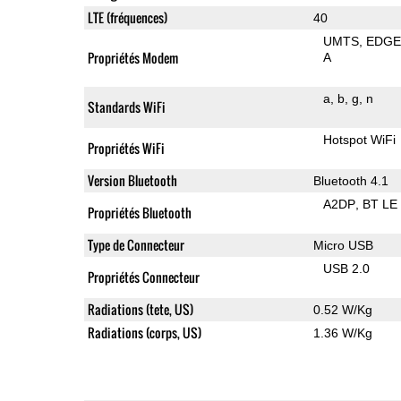
LTE (fréquences)
40
UMTS
EDG
Propriétés Modem
A
a
b
g
n
Standards WiFi
Hotspot WiFi
Propriétés WiFi
Version Bluetooth
Bluetooth 4.1
A2DP
BT LE
Propriétés Bluetooth
Type de Connecteur
Micro USB
USB 2.0
Propriétés Connecteur
Radiations (tete, US)
0.52 W/Kg
Radiations (corps, US)
1.36 W/Kg