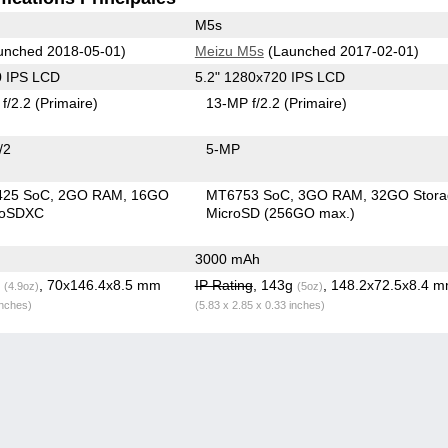
M5s
unched 2018-05-01)
Meizu M5s
(Launched 2017-02-01)
0 IPS LCD
5.2" 1280x720 IPS LCD
f/2.2
(Primaire)
13-MP f/2.2
(Primaire)
/2
5-MP
425 SoC
2GO RAM
16GO
MT6753 SoC
3GO RAM
32GO Stora
roSDXC
MicroSD (256GO max.)
3000 mAh
g
, 70x146.4x8.5 mm
IP Rating
, 143g
, 148.2x72.5x8.4 
(4.9oz)
(5oz)
inches)
(5.83 x 2.85 x 0.33 inches)