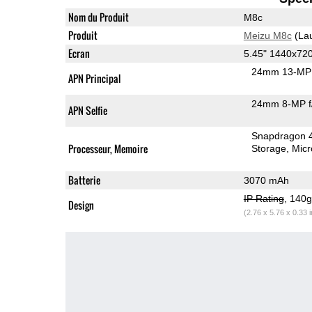
Nom du Produit
M8c
Produit
Meizu M8c
(La
Ecran
5.45" 1440x72
24mm 13-MP 
APN Principal
24mm 8-MP f
APN Selfie
Snapdragon 
Processeur, Memoire
Storage
Mic
Batterie
3070 mAh
IP Rating
, 140
Design
(2.76 x 5.76 x 0.33 