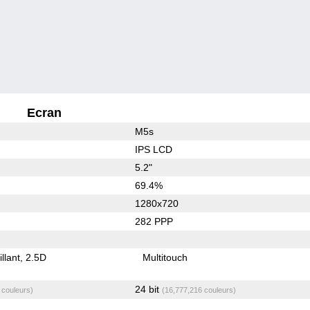
Ecran
M5s
IPS LCD
5.2"
69.4%
1280x720
282 PPP
illant
2.5D
Multitouch
24 bit
 couleurs)
(16,777,216 couleurs)