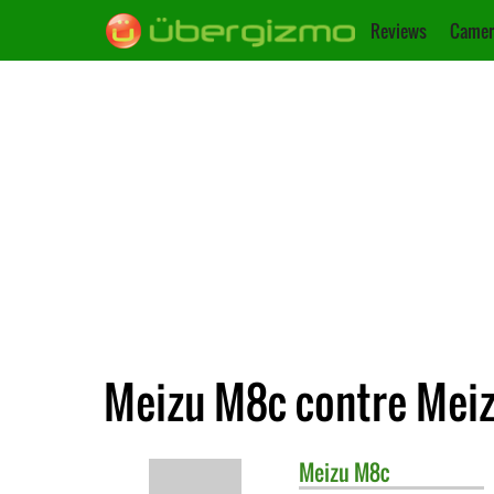
Reviews
Camer
Meizu M8c contre Mei
Meizu
M8c