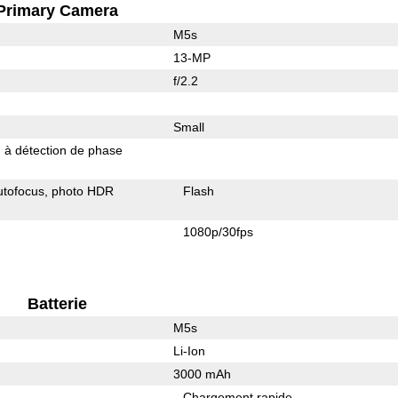
Primary Camera
M5s
13-MP
f/2.2
Small
 à détection de phase
utofocus
photo HDR
Flash
1080p/30fps
Batterie
M5s
Li-Ion
3000 mAh
e
Chargement rapide