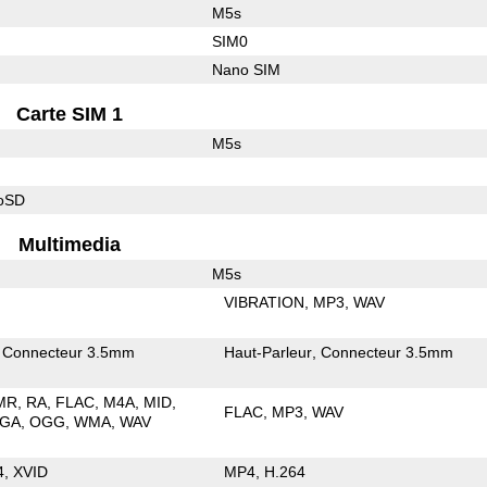
M5s
SIM0
Nano SIM
Carte SIM 1
M5s
roSD
Multimedia
M5s
VIBRATION
MP3
WAV
Connecteur 3.5mm
Haut-Parleur
Connecteur 3.5mm
MR
RA
FLAC
M4A
MID
FLAC
MP3
WAV
GA
OGG
WMA
WAV
4
XVID
MP4
H.264