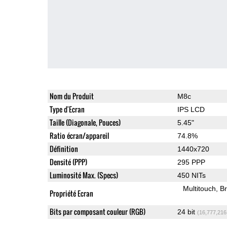
Nom du Produit
M8c
Type d'Ecran
IPS LCD
Taille (Diagonale, Pouces)
5.45"
Ratio écran/appareil
74.8%
Définition
1440x720
Densité (PPP)
295 PPP
Luminosité Max. (Specs)
450 NITs
Multitouch
Br
Propriété Ecran
Bits par composant couleur (RGB)
24 bit
(16,777,216