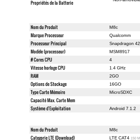
Propriétés de la Batterie
Nom du Produit
M8c
Marque Processeur
Qualcomm
Processeur Principal
Snapdragon 4
Modèle (processeur)
MSM8917
# Cores CPU
4
Vitesse horloge CPU
1.4 GHz
RAM
2GO
Options de Stockage
16GO
Type Carte Mémoire
MicroSDXC
Capacité Max. Carte Mem
Système d'Exploitation
Android 7.1.2
Nom du Produit
M8c
Categorie LTE (Download)
LTE CAT4
150 M