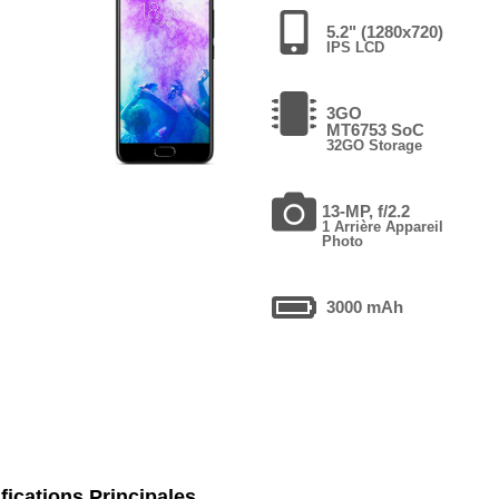
5.2" (1280x720)
IPS LCD
3GO
MT6753 SoC
32GO Storage
13-MP, f/2.2
1 Arrière Appareil
Photo
3000 mAh
fications Principales