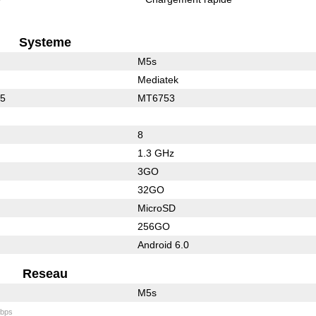
Systeme
M5s
Mediatek
25
MT6753
8
1.3 GHz
3GO
32GO
MicroSD
256GO
Android 6.0
Reseau
M5s
bps