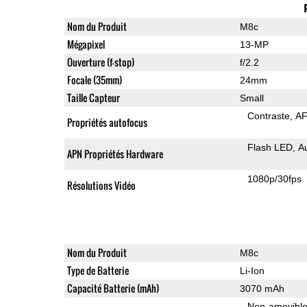
Nom du Produit
M8c
Mégapixel
13-MP
Ouverture (f-stop)
f/2.2
Focale (35mm)
24mm
Taille Capteur
Small
Contraste
AF
Propriétés autofocus
Flash LED
A
APN Propriétés Hardware
1080p/30fps
Résolutions Vidéo
Nom du Produit
M8c
Type de Batterie
Li-Ion
Capacité Batterie (mAh)
3070 mAh
Non-amovibl