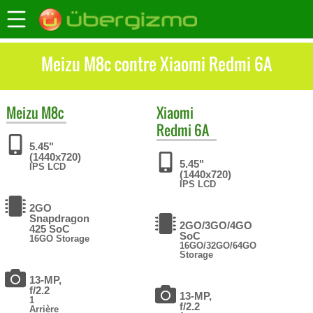
Meizu M8c contre Xiaomi Redmi 6A
Meizu
M8c
Xiaomi
Redmi 6A
5.45"
(1440x720)
5.45"
IPS LCD
(1440x720)
IPS LCD
2GO
Snapdragon
2GO/3GO/4GO
425 SoC
SoC
16GO Storage
16GO/32GO/64GO
Storage
13-MP,
f/2.2
13-MP,
1
f/2.2
Arrière