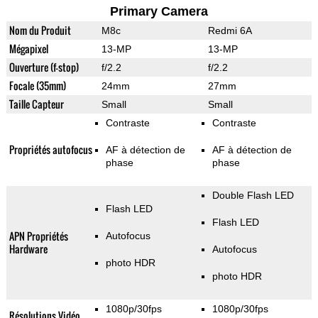
Primary Camera
Nom du Produit
M8c
Redmi 6A
Mégapixel
13-MP
13-MP
Ouverture (f-stop)
f/2.2
f/2.2
Focale (35mm)
24mm
27mm
Taille Capteur
Small
Small
Contraste
Contraste
Propriétés autofocus
AF à détection de
AF à détection de
phase
phase
Double Flash LED
Flash LED
Flash LED
APN Propriétés
Autofocus
Hardware
Autofocus
photo HDR
photo HDR
1080p/30fps
1080p/30fps
Résolutions Vidéo