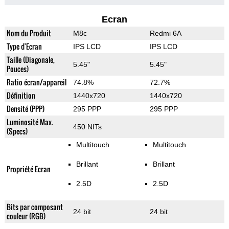
Ecran
Nom du Produit
M8c
Redmi 6A
Type d'Ecran
IPS LCD
IPS LCD
Taille (Diagonale,
5.45"
5.45"
Pouces)
Ratio écran/appareil
74.8%
72.7%
Définition
1440x720
1440x720
Densité (PPP)
295 PPP
295 PPP
Luminosité Max.
450 NITs
(Specs)
Multitouch
Multitouch
Brillant
Brillant
Propriété Ecran
2.5D
2.5D
Bits par composant
24 bit
24 bit
couleur (RGB)