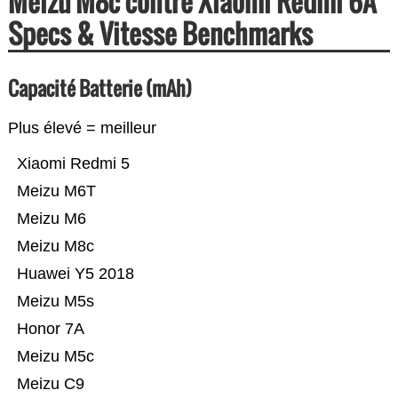
Meizu M8c contre Xiaomi Redmi 6A
Specs & Vitesse Benchmarks
Capacité Batterie (mAh)
Plus élevé = meilleur
Xiaomi Redmi 5
Meizu M6T
Meizu M6
Meizu M8c
Huawei Y5 2018
Meizu M5s
Honor 7A
Meizu M5c
Meizu C9