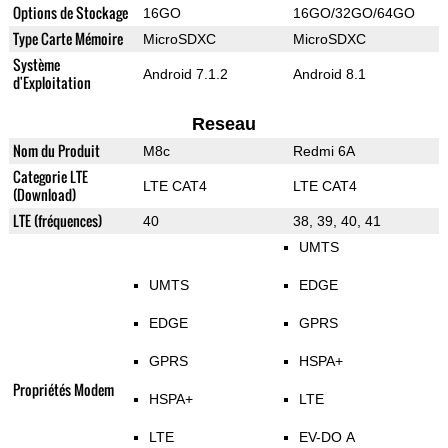
Options de Stockage
16GO
16GO/32GO/64GO
Type Carte Mémoire
MicroSDXC
MicroSDXC
Système
Android 7.1.2
Android 8.1
d'Exploitation
Reseau
Nom du Produit
M8c
Redmi 6A
Categorie LTE
LTE CAT4
LTE CAT4
(Download)
LTE (fréquences)
40
38, 39, 40, 41
UMTS
UMTS
EDGE
EDGE
GPRS
GPRS
HSPA+
Propriétés Modem
HSPA+
LTE
LTE
EV-DO A