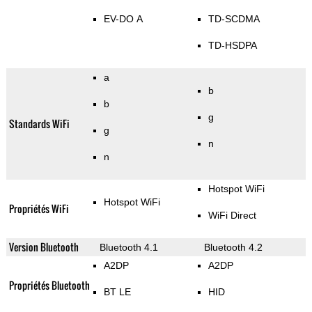
EV-DO A
TD-SCDMA
TD-HSDPA
a
b
b
g
Standards WiFi
g
n
n
Hotspot WiFi
Hotspot WiFi
Propriétés WiFi
WiFi Direct
Version Bluetooth
Bluetooth 4.1
Bluetooth 4.2
A2DP
A2DP
Propriétés Bluetooth
BT LE
HID