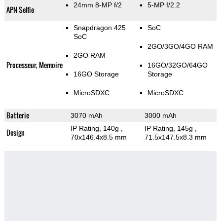
24mm 8-MP f/2
5-MP f/2.2
APN Selfie
Snapdragon 425
SoC
SoC
2GO/3GO/4GO RAM
2GO RAM
Processeur, Memoire
16GO/32GO/64GO
16GO Storage
Storage
MicroSDXC
MicroSDXC
Batterie
3070 mAh
3000 mAh
IP Rating
, 140g
,
IP Rating
, 145g
,
Design
70x146.4x8.5 mm
71.5x147.5x8.3 mm