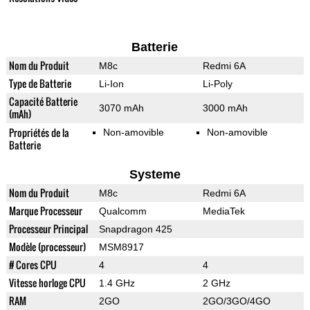
Batterie
Nom du Produit
M8c
Redmi 6A
Type de Batterie
Li-Ion
Li-Poly
Capacité Batterie
3070 mAh
3000 mAh
(mAh)
Propriétés de la
Non-amovible
Non-amovible
Batterie
Systeme
Nom du Produit
M8c
Redmi 6A
Marque Processeur
Qualcomm
MediaTek
Processeur Principal
Snapdragon 425
Modèle (processeur)
MSM8917
# Cores CPU
4
4
Vitesse horloge CPU
1.4 GHz
2 GHz
RAM
2GO
2GO/3GO/4GO