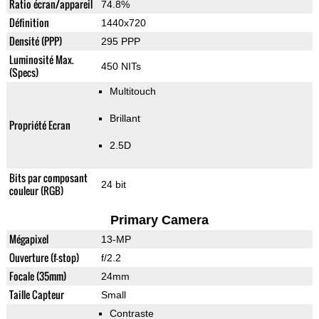
Ratio écran/appareil
74.8%
Définition
1440x720
Densité (PPP)
295 PPP
Luminosité Max.
450 NITs
(Specs)
Multitouch
Brillant
Propriété Ecran
2.5D
Bits par composant
24 bit
couleur (RGB)
Primary Camera
Mégapixel
13-MP
Ouverture (f-stop)
f/2.2
Focale (35mm)
24mm
Taille Capteur
Small
Contraste