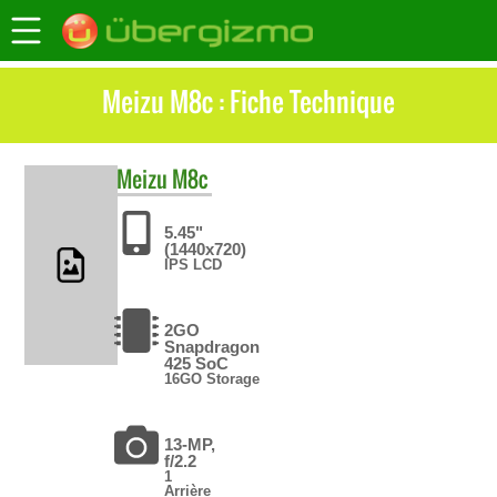
Meizu M8c : Fiche Technique
Meizu
M8c
5.45"
(1440x720)
IPS LCD
2GO
Snapdragon
425 SoC
16GO Storage
13-MP,
f/2.2
1
Arrière