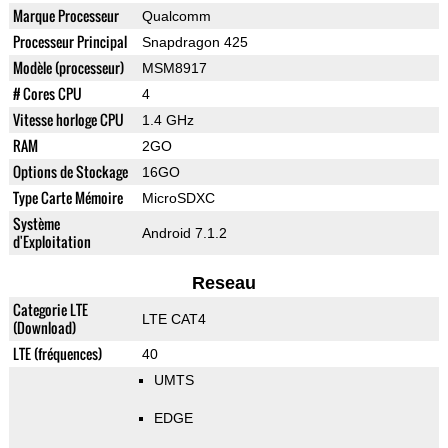
Marque Processeur
Qualcomm
Processeur Principal
Snapdragon 425
Modèle (processeur)
MSM8917
# Cores CPU
4
Vitesse horloge CPU
1.4 GHz
RAM
2GO
Options de Stockage
16GO
Type Carte Mémoire
MicroSDXC
Système
Android 7.1.2
d'Exploitation
Reseau
Categorie LTE
LTE CAT4
(Download)
LTE (fréquences)
40
UMTS
EDGE