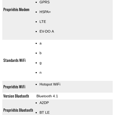
GPRS
Propriétés Modem
HSPA+
LTE
EV-DO A
a
b
Standards WiFi
g
n
Hotspot WiFi
Propriétés WiFi
Version Bluetooth
Bluetooth 4.1
A2DP
Propriétés Bluetooth
BT LE