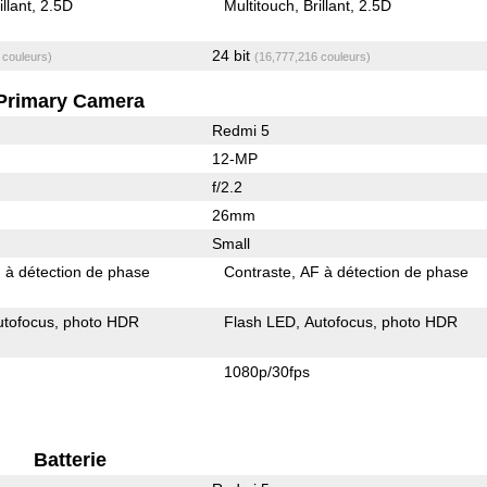
illant
2.5D
Multitouch
Brillant
2.5D
24 bit
 couleurs)
(16,777,216 couleurs)
Primary Camera
Redmi 5
12-MP
f/2.2
26mm
Small
 à détection de phase
Contraste
AF à détection de phase
utofocus
photo HDR
Flash LED
Autofocus
photo HDR
1080p/30fps
Batterie