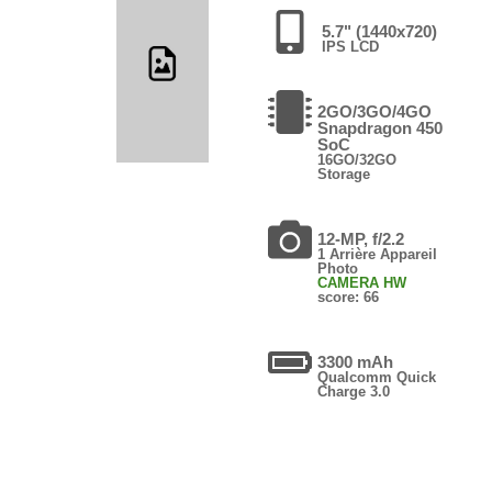
5.7" (1440x720)
IPS LCD
2GO/3GO/4GO
Snapdragon 450
SoC
16GO/32GO
Storage
12-MP, f/2.2
1 Arrière Appareil
Photo
CAMERA HW
score: 66
3300 mAh
Qualcomm Quick
Charge 3.0