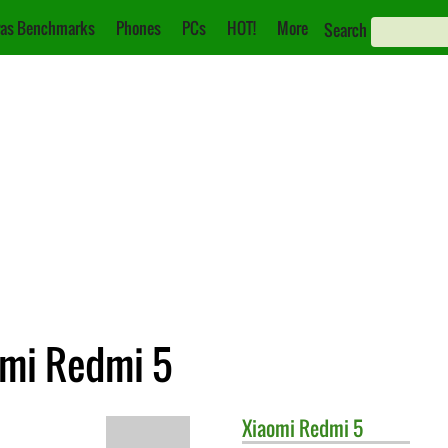
as Benchmarks
Phones
PCs
HOT!
More
Search
omi Redmi 5
Xiaomi
Redmi 5