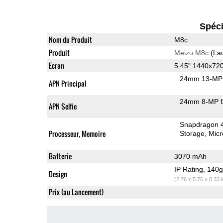
Spéci
Nom du Produit
M8c
Produit
Meizu M8c
(La
Ecran
5.45" 1440x72
24mm 13-MP 
APN Principal
24mm 8-MP f
APN Selfie
Snapdragon 
Processeur, Memoire
Storage
Mic
Batterie
3070 mAh
IP Rating
, 140
Design
(2.76 x 5.76 x 0.33 
Prix (au Lancement)