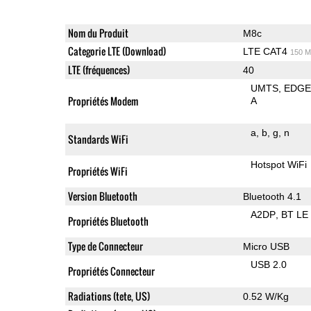
Nom du Produit
M8c
Categorie LTE (Download)
LTE CAT4
150 M
LTE (fréquences)
40
UMTS
EDG
Propriétés Modem
A
a
b
g
n
Standards WiFi
Hotspot WiFi
Propriétés WiFi
Version Bluetooth
Bluetooth 4.1
A2DP
BT LE
Propriétés Bluetooth
Type de Connecteur
Micro USB
USB 2.0
Propriétés Connecteur
Radiations (tete, US)
0.52 W/Kg