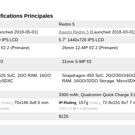
fications Principales
Redmi 5
unched 2018-05-01)
Xiaomi Redmi 5
(Launched 2018-03-01
0 IPS LCD
5.7" 1440x720 IPS LCD
f/2.2
(Primaire)
26mm 12-MP f/2.2
(Primaire)
/2
31mm 5-MP f/2
425 SoC
2GO RAM
16GO
Snapdragon 450 SoC
2GO/3GO/4G
roSDXC
RAM
16GO/32GO Storage
MicroSD
3300 mAh, Qualcomm Quick Charge 3.
g
, 70x146.4x8.5 mm
IP Rating
, 157g
, 72.8x151.8x7.7
(4.9oz)
(5.5oz)
inches)
(2.87 x 5.98 x 0.30 inches)
$125