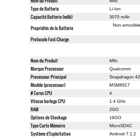
Nom du Produit
M8c
Type de Batterie
Li-Ion
Capacité Batterie (mAh)
3070 mAh
Non-amovibl
Propriétés de la Batterie
Protocole Fast-Charge
Nom du Produit
M8c
Marque Processeur
Qualcomm
Processeur Principal
Snapdragon 4
Modèle (processeur)
MSM8917
# Cores CPU
4
Vitesse horloge CPU
1.4 GHz
RAM
2GO
Options de Stockage
16GO
Type Carte Mémoire
MicroSDXC
Système d'Exploitation
Android 7.1.2