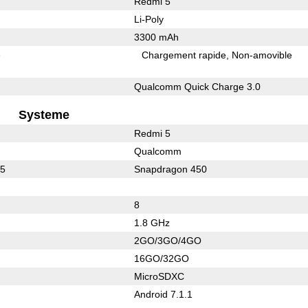
Redmi 5
Li-Poly
3300 mAh
e
Chargement rapide
Non-amovible
Qualcomm Quick Charge 3.0
Systeme
Redmi 5
Qualcomm
25
Snapdragon 450
8
1.8 GHz
2GO/3GO/4GO
16GO/32GO
MicroSDXC
Android 7.1.1