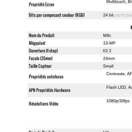
Multitouch
Br
Propriété Ecran
Bits par composant couleur (RGB)
24 bit
(16,777,216
Nom du Produit
M8c
Mégapixel
13-MP
Ouverture (f-stop)
f/2.2
Focale (35mm)
24mm
Taille Capteur
Small
Contraste
AF
Propriétés autofocus
Flash LED
A
APN Propriétés Hardware
1080p/30fps
Résolutions Vidéo