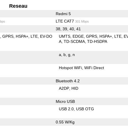
Reseau
Redmi 5
LTE CAT7
bps
301 Mbps
38, 39, 40, 41
E
GPRS
HSPA+
LTE
EV-DO
UMTS
EDGE
GPRS
HSPA+
LTE
E
A
TD-SCDMA
TD-HSDPA
a
b
g
n
Hotspot WiFi
WiFi Direct
Bluetooth 4.2
A2DP
HID
Micro USB
USB 2.0
USB OTG
0.55 W/Kg