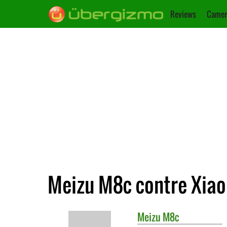
Reviews
Camer
Meizu M8c contre Xia
Meizu
M8c