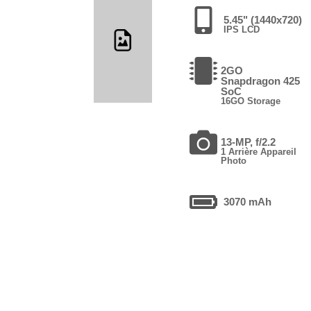
5.45" (1440x720)
IPS LCD
2GO
Snapdragon 425
SoC
16GO Storage
13-MP, f/2.2
1 Arrière Appareil
Photo
3070 mAh