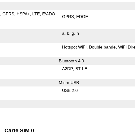
E
GPRS
HSPA+
LTE
EV-DO
GPRS
EDGE
a
b
g
n
Hotspot WiFi
Double bande
WiFi Dir
Bluetooth 4.0
A2DP
BT LE
Micro USB
USB 2.0
Carte SIM 0