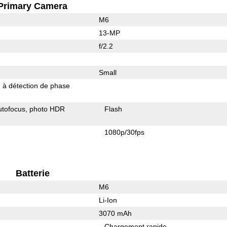
Primary Camera
M6
13-MP
f/2.2
Small
 à détection de phase
utofocus
photo HDR
Flash
1080p/30fps
Batterie
M6
Li-Ion
3070 mAh
e
Chargement rapide