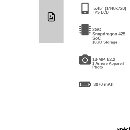
5.45" (1440x720)
IPS LCD
2GO
Snapdragon 425
SoC
16GO Storage
13-MP, f/2.2
1 Arrière Appareil
Photo
3070 mAh
Spéci