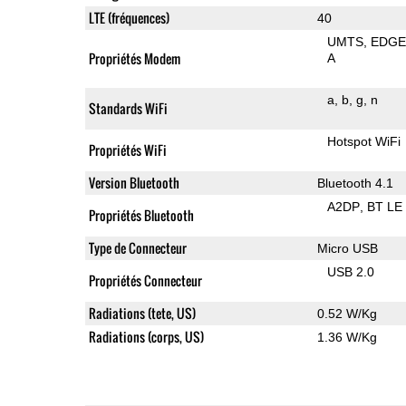
LTE (fréquences)
40
UMTS
EDG
Propriétés Modem
A
a
b
g
n
Standards WiFi
Hotspot WiFi
Propriétés WiFi
Version Bluetooth
Bluetooth 4.1
A2DP
BT LE
Propriétés Bluetooth
Type de Connecteur
Micro USB
USB 2.0
Propriétés Connecteur
Radiations (tete, US)
0.52 W/Kg
Radiations (corps, US)
1.36 W/Kg