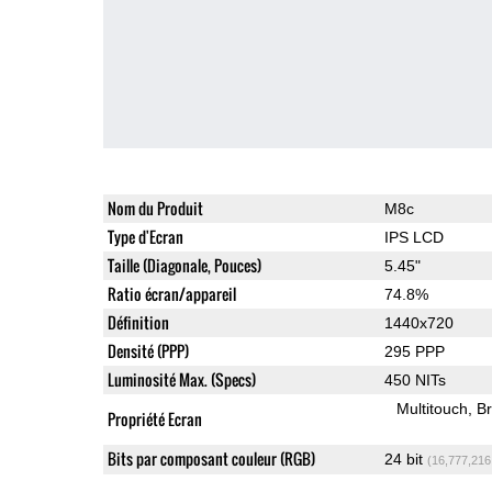
Nom du Produit
M8c
Type d'Ecran
IPS LCD
Taille (Diagonale, Pouces)
5.45"
Ratio écran/appareil
74.8%
Définition
1440x720
Densité (PPP)
295 PPP
Luminosité Max. (Specs)
450 NITs
Multitouch
Br
Propriété Ecran
Bits par composant couleur (RGB)
24 bit
(16,777,216