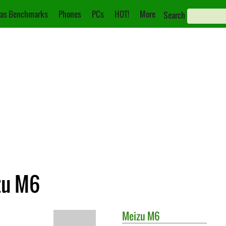
as Benchmarks
Phones
PCs
HOT!
More
Search
zu M6
Meizu
M6