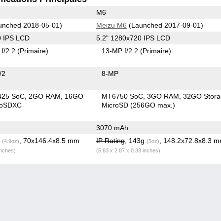
M6
unched 2018-05-01)
Meizu M6
(Launched 2017-09-01)
0 IPS LCD
5.2" 1280x720 IPS LCD
f/2.2
(Primaire)
13-MP f/2.2
(Primaire)
/2
8-MP
425 SoC
2GO RAM
16GO
MT6750 SoC
3GO RAM
32GO Stora
roSDXC
MicroSD (256GO max.)
3070 mAh
g
, 70x146.4x8.5 mm
IP Rating
, 143g
, 148.2x72.8x8.3 
(4.9oz)
(5oz)
inches)
(5.83 x 2.87 x 0.33 inches)