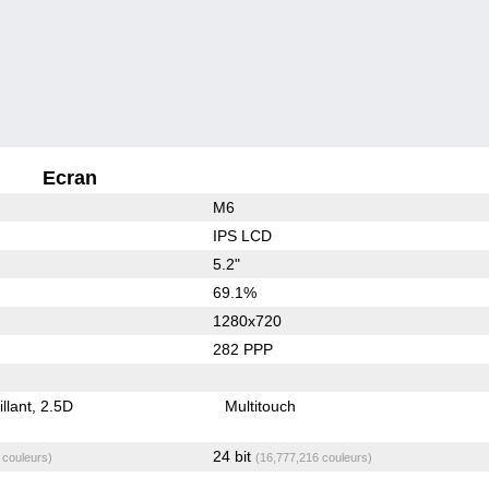
Ecran
M6
IPS LCD
5.2"
69.1%
1280x720
282 PPP
illant
2.5D
Multitouch
24 bit
 couleurs)
(16,777,216 couleurs)