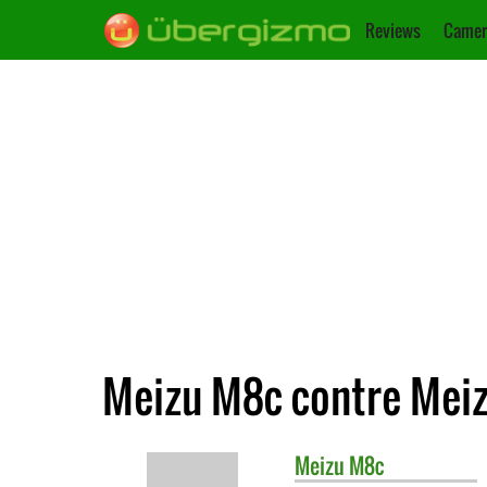
Reviews
Camer
Meizu M8c contre Mei
Meizu
M8c