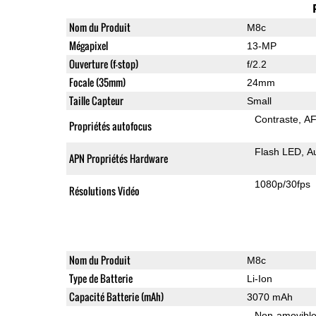
Nom du Produit
M8c
Mégapixel
13-MP
Ouverture (f-stop)
f/2.2
Focale (35mm)
24mm
Taille Capteur
Small
Contraste
AF
Propriétés autofocus
Flash LED
A
APN Propriétés Hardware
1080p/30fps
Résolutions Vidéo
Nom du Produit
M8c
Type de Batterie
Li-Ion
Capacité Batterie (mAh)
3070 mAh
Non-amovibl