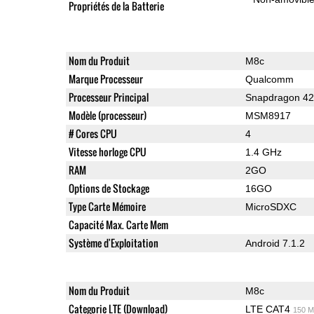
Propriétés de la Batterie
Nom du Produit
M8c
Marque Processeur
Qualcomm
Processeur Principal
Snapdragon 4
Modèle (processeur)
MSM8917
# Cores CPU
4
Vitesse horloge CPU
1.4 GHz
RAM
2GO
Options de Stockage
16GO
Type Carte Mémoire
MicroSDXC
Capacité Max. Carte Mem
Système d'Exploitation
Android 7.1.2
Nom du Produit
M8c
Categorie LTE (Download)
LTE CAT4
150 M