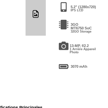
5.2" (1280x720)
IPS LCD
3GO
MT6750 SoC
32GO Storage
13-MP, f/2.2
1 Arrière Appareil
Photo
3070 mAh
fications Principales