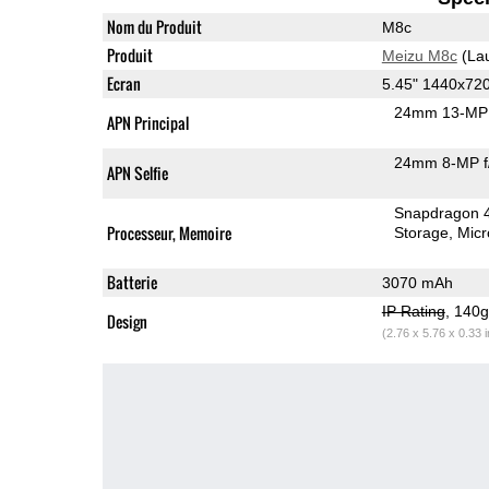
Nom du Produit
M8c
Produit
Meizu M8c
(La
Ecran
5.45" 1440x72
24mm 13-MP 
APN Principal
24mm 8-MP f
APN Selfie
Snapdragon 
Processeur, Memoire
Storage
Mic
Batterie
3070 mAh
IP Rating
, 140
Design
(2.76 x 5.76 x 0.33 