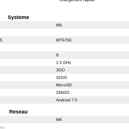
Systeme
M6
25
MT6750
8
1.5 GHz
3GO
32GO
MicroSD
256GO
Android 7.0
Reseau
M6
bps