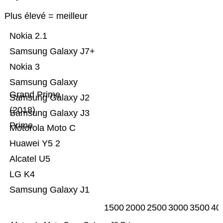
Plus élevé = meilleur
Nokia 2.1
Samsung Galaxy J7+
Nokia 3
Samsung Galaxy
Grand Prime
Samsung Galaxy J2
(2018)
Samsung Galaxy J3
Prime
Motorola Moto C
Huawei Y5 2
Alcatel U5
LG K4
Samsung Galaxy J1
1500
2000
2500
3000
3500
40