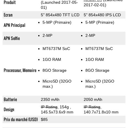
Produit
(Launched 2017-05-
2017-02-01)
01)
Ecran
5" 854x480 TFT LCD
5" 854x480 IPS LCD
5-MP
(Primaire)
5-MP
(Primaire)
APN Principal
2-MP
2-MP
APN Selfie
MT6737M SoC
MT6737M SoC
1GO RAM
1GO RAM
Processeur, Memoire
8GO Storage
8GO Storage
MicroSD (32GO
MicroSD (32GO
max.)
max.)
Batterie
2350 mAh
2050 mAh
IP Rating
, 154g
,
IP Rating
,
Design
145.5x73.6x9 mm
140.7x71.8x10 mm
Prix du marché (USD)
$85