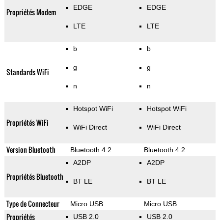
EDGE
EDGE
Propriétés Modem
LTE
LTE
b
b
g
g
Standards WiFi
n
n
Hotspot WiFi
Hotspot WiFi
Propriétés WiFi
WiFi Direct
WiFi Direct
Version Bluetooth
Bluetooth 4.2
Bluetooth 4.2
A2DP
A2DP
Propriétés Bluetooth
BT LE
BT LE
Type de Connecteur
Micro USB
Micro USB
Propriétés
USB 2.0
USB 2.0