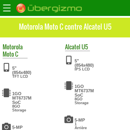
Motorola Moto C contre Alcatel U5
Motorola
Alcatel
U5
Moto C
5"
(854x480)
5"
IPS LCD
(854x480)
TFT LCD
1GO
MT6737M
1GO
SoC
MT6737M
8GO
SoC
Storage
8GO
Storage
5-MP
1
5-MP
Arrière