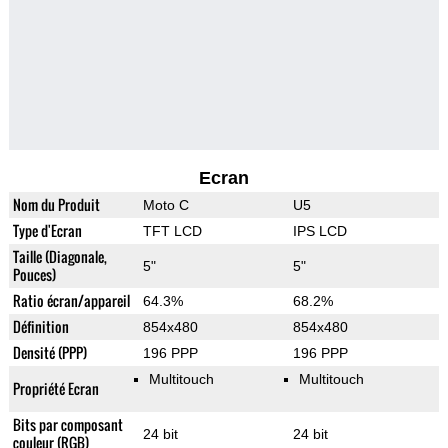
Ecran
Nom du Produit
Moto C
U5
Type d'Ecran
TFT LCD
IPS LCD
Taille (Diagonale,
5"
5"
Pouces)
Ratio écran/appareil
64.3%
68.2%
Définition
854x480
854x480
Densité (PPP)
196 PPP
196 PPP
Multitouch
Multitouch
Propriété Ecran
Bits par composant
24 bit
24 bit
couleur (RGB)