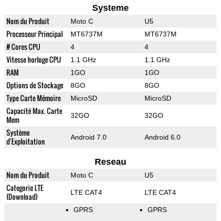
Systeme
Nom du Produit
Moto C
U5
Processeur Principal
MT6737M
MT6737M
# Cores CPU
4
4
Vitesse horloge CPU
1.1 GHz
1.1 GHz
RAM
1GO
1GO
Options de Stockage
8GO
8GO
Type Carte Mémoire
MicroSD
MicroSD
Capacité Max. Carte
32GO
32GO
Mem
Système
Android 7.0
Android 6.0
d'Exploitation
Reseau
Nom du Produit
Moto C
U5
Categorie LTE
LTE CAT4
LTE CAT4
(Download)
GPRS
GPRS