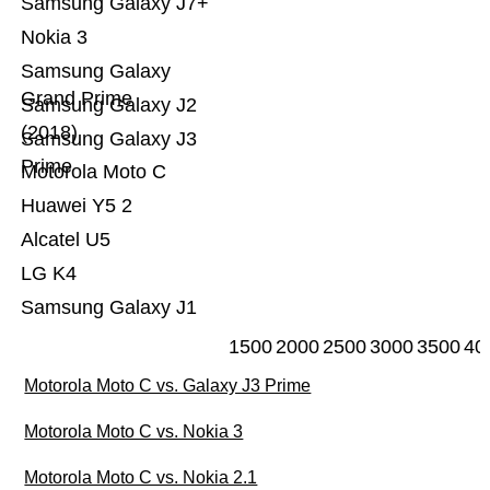
Samsung Galaxy J7+
Nokia 3
Samsung Galaxy
Grand Prime
Samsung Galaxy J2
(2018)
Samsung Galaxy J3
Prime
Motorola Moto C
Huawei Y5 2
Alcatel U5
LG K4
Samsung Galaxy J1
1500
2000
2500
3000
3500
40
Motorola Moto C vs. Galaxy J3 Prime
Motorola Moto C vs. Nokia 3
Motorola Moto C vs. Nokia 2.1