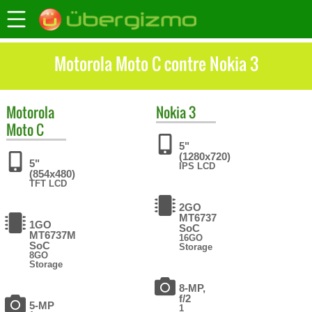
Motorola Moto C contre Nokia 3
Motorola
Nokia
3
Moto C
5"
(1280x720)
5"
IPS LCD
(854x480)
TFT LCD
2GO
MT6737
1GO
SoC
MT6737M
16GO
SoC
Storage
8GO
Storage
8-MP,
f/2
5-MP
1