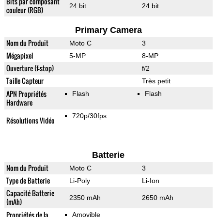
Bits par composant
24 bit
24 bit
couleur (RGB)
Primary Camera
Nom du Produit
Moto C
3
Mégapixel
5-MP
8-MP
Ouverture (f-stop)
f/2
Taille Capteur
Très petit
APN Propriétés
Flash
Flash
Hardware
720p/30fps
Résolutions Vidéo
Batterie
Nom du Produit
Moto C
3
Type de Batterie
Li-Poly
Li-Ion
Capacité Batterie
2350 mAh
2650 mAh
(mAh)
Propriétés de la
Amovible