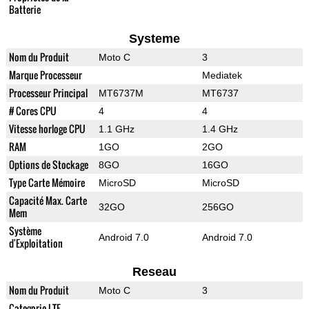
Batterie
Systeme
Nom du Produit
Moto C
3
Marque Processeur
Mediatek
Processeur Principal
MT6737M
MT6737
# Cores CPU
4
4
Vitesse horloge CPU
1.1 GHz
1.4 GHz
RAM
1GO
2GO
Options de Stockage
8GO
16GO
Type Carte Mémoire
MicroSD
MicroSD
Capacité Max. Carte
32GO
256GO
Mem
Système
Android 7.0
Android 7.0
d'Exploitation
Reseau
Nom du Produit
Moto C
3
Categorie LTE