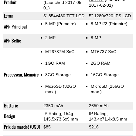
Produit
(Launched 2017-05-
2017-02-01)
01)
Ecran
5" 854x480 TFT LCD
5" 1280x720 IPS LCD
5-MP
(Primaire)
8-MP f/2
(Primaire)
APN Principal
2-MP
8-MP
APN Selfie
MT6737M SoC
MT6737 SoC
1GO RAM
2GO RAM
Processeur, Memoire
8GO Storage
16GO Storage
MicroSD (32GO
MicroSD (256GO
max.)
max.)
Batterie
2350 mAh
2650 mAh
IP Rating
, 154g
,
IP Rating
,
Design
145.5x73.6x9 mm
143.4x71.4x8.5 mm
Prix du marché (USD)
$85
$216