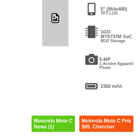
5" (854x480)
TFT LCD
1GO
MT6737M SoC
8GO Storage
5-MP
1 Arrière Appareil
Photo
2350 mAh
Motorola Moto C
Motorola Moto C Prix
News (1)
$85. Chercher