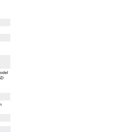
odel
SD
m