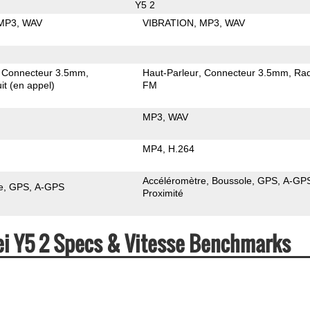
Y5 2
MP3
WAV
VIBRATION
MP3
WAV
Connecteur 3.5mm
Haut-Parleur
Connecteur 3.5mm
Rad
it (en appel)
FM
MP3
WAV
MP4
H.264
Accéléromètre
Boussole
GPS
A-GP
e
GPS
A-GPS
Proximité
ei Y5 2 Specs & Vitesse Benchmarks