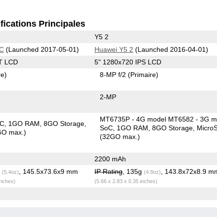
fications Principales
Y5 2
 C
(Launched 2017-05-01)
Huawei Y5 2
(Launched 2016-04-01)
T LCD
5" 1280x720 IPS LCD
re)
8-MP f/2
(Primaire)
2-MP
MT6735P - 4G model MT6582 - 3G m
oC
1GO RAM
8GO Storage
SoC
1GO RAM
8GO Storage
Micro
GO max.)
(32GO max.)
2200 mAh
g
, 145.5x73.6x9 mm
IP Rating
, 135g
, 143.8x72x8.9 m
(5.4oz)
(4.8oz)
inches)
(5.66 x 2.83 x 0.35 inches)