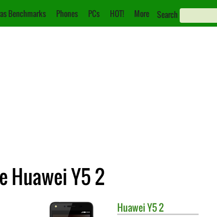
as Benchmarks
Phones
PCs
HOT!
More
Search
e Huawei Y5 2
Huawei
Y5 2