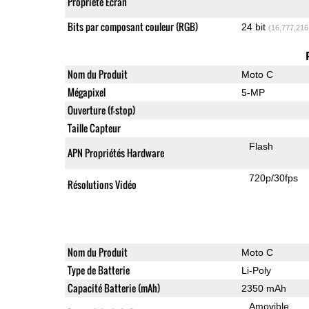
Propriété Ecran
Bits par composant couleur (RGB)
24 bit
(16,777,216
Nom du Produit
Moto C
Mégapixel
5-MP
Ouverture (f-stop)
Taille Capteur
Flash
APN Propriétés Hardware
720p/30fps
Résolutions Vidéo
Nom du Produit
Moto C
Type de Batterie
Li-Poly
Capacité Batterie (mAh)
2350 mAh
Amovible