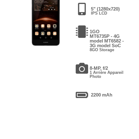
5" (1280x720)
IPS LCD
1GO
MT6735P - 4G
model MT6582 -
3G model SoC
8GO Storage
8-MP, f/2
1 Arrière Appareil
Photo
2200 mAh