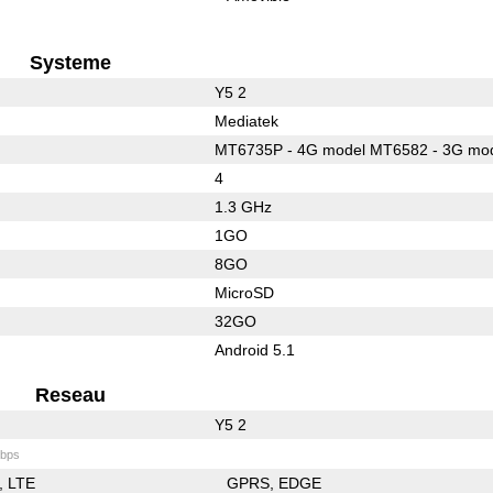
Systeme
Y5 2
Mediatek
MT6735P - 4G model MT6582 - 3G mo
4
1.3 GHz
1GO
8GO
MicroSD
32GO
Android 5.1
Reseau
Y5 2
bps
LTE
GPRS
EDGE