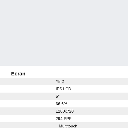
Ecran
Y5 2
IPS LCD
5"
66.6%
1280x720
294 PPP
Multitouch