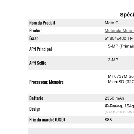
Spéci
Nom du Produit
Moto C
Produit
Motorola Moto
Ecran
5" 854x480 TF
5-MP
(Primai
APN Principal
2-MP
APN Selfie
MT6737M S
Processeur, Memoire
MicroSD (32
Batterie
2350 mAh
IP Rating
, 154
Design
(5.73 x 2.90 x 0.35 
Prix du marché (USD)
$85