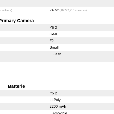
24 bit
 couleurs)
(16,777,216 couleurs)
Primary Camera
Y5 2
8-MP
f/2
Small
Flash
Batterie
Y5 2
Li-Poly
2200 mAh
Amovible