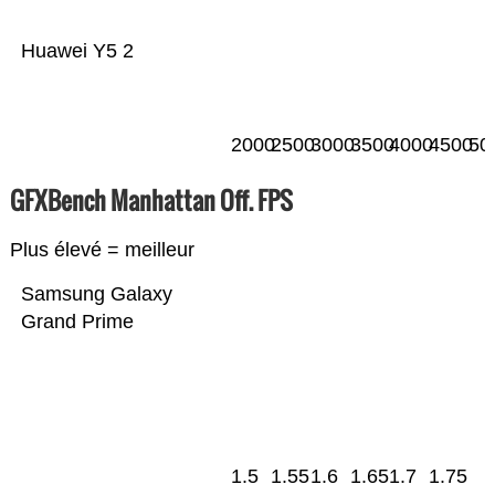
Huawei Y5 2
2000
2500
3000
3500
4000
4500
50
GFXBench Manhattan Off. FPS
Plus élevé = meilleur
Samsung Galaxy
Grand Prime
1.5
1.55
1.6
1.65
1.7
1.75