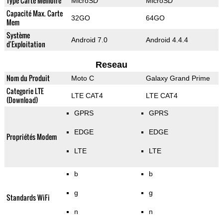
Type Carte Mémoire
MicroSD
MicroSD
Capacité Max. Carte
32GO
64GO
Mem
Système
Android 7.0
Android 4.4.4
d'Exploitation
Reseau
Nom du Produit
Moto C
Galaxy Grand Prime
Categorie LTE
LTE CAT4
LTE CAT4
(Download)
GPRS
GPRS
EDGE
EDGE
Propriétés Modem
LTE
LTE
b
b
g
g
Standards WiFi
n
n