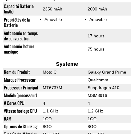
Capacité Batterie
2350 mAh
2600 mAh
(mAh)
Propriétés de la
Amovible
Amovible
Batterie
Autonomie en temps
17 hours
de conversation
Autonomie lecture
75 hours
musique
Systeme
Nom du Produit
Moto C
Galaxy Grand Prime
Marque Processeur
Qualcomm
Processeur Principal
MT6737M
Snapdragon 410
Modèle (processeur)
MSM8916
# Cores CPU
4
4
Vitesse horloge CPU
1.1 GHz
1.2 GHz
RAM
1GO
1GO
Options de Stockage
8GO
8GO