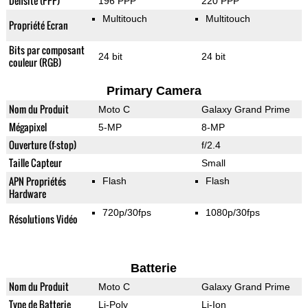
Densité (PPP)
196 PPP
220 PPP
Multitouch
Multitouch
Propriété Ecran
Bits par composant
24 bit
24 bit
couleur (RGB)
Primary Camera
Nom du Produit
Moto C
Galaxy Grand Prime
Mégapixel
5-MP
8-MP
Ouverture (f-stop)
f/2.4
Taille Capteur
Small
APN Propriétés
Flash
Flash
Hardware
720p/30fps
1080p/30fps
Résolutions Vidéo
Batterie
Nom du Produit
Moto C
Galaxy Grand Prime
Type de Batterie
Li-Poly
Li-Ion