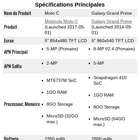
Spécifications Principales
Nom du Produit
Moto C
Galaxy Grand Prime
Motorola Moto C
Galaxy Grand Prime
Produit
(Launched 2017-05-
(Launched 2014-09-
01)
01)
Ecran
5" 854x480 TFT LCD
5" 960x540 TFT LCD
5-MP
(Primaire)
8-MP f/2.4
(Primaire)
APN Principal
2-MP
5-MP
APN Selfie
Snapdragon 410
MT6737M SoC
SoC
1GO RAM
1GO RAM
Processeur, Memoire
8GO Storage
8GO Storage
MicroSD (32GO
MicroSD (64GO
max.)
max.)
Batterie
2350 mAh
2600 mAh