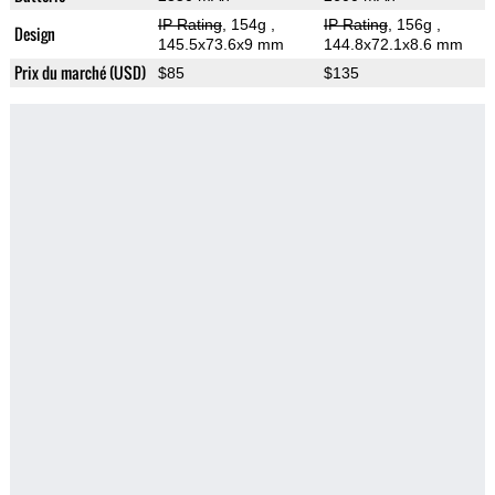
IP Rating
, 154g
,
IP Rating
, 156g
,
Design
145.5x73.6x9 mm
144.8x72.1x8.6 mm
Prix du marché (USD)
$85
$135