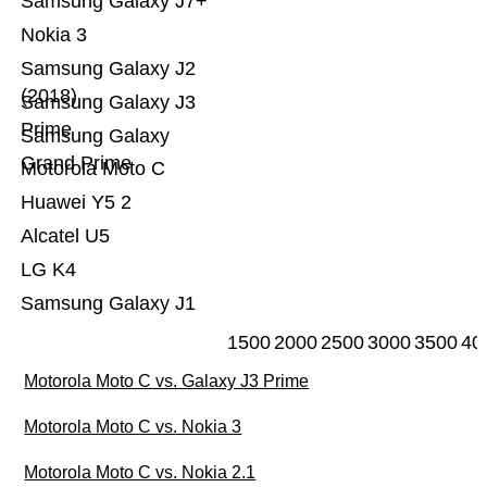
Samsung Galaxy J7+
Nokia 3
Samsung Galaxy J2
(2018)
Samsung Galaxy J3
Prime
Samsung Galaxy
Grand Prime
Motorola Moto C
Huawei Y5 2
Alcatel U5
LG K4
Samsung Galaxy J1
1500
2000
2500
3000
3500
40
Motorola Moto C vs. Galaxy J3 Prime
Motorola Moto C vs. Nokia 3
Motorola Moto C vs. Nokia 2.1