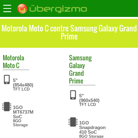
Motorola Moto C contre Samsung Galaxy Grand
Prime
Motorola
Samsung
Moto C
Galaxy
Grand
Prime
5"
(854x480)
TFT LCD
5"
(960x540)
TFT LCD
1GO
MT6737M
SoC
8GO
1GO
Storage
Snapdragon
410 SoC
8GO Storage