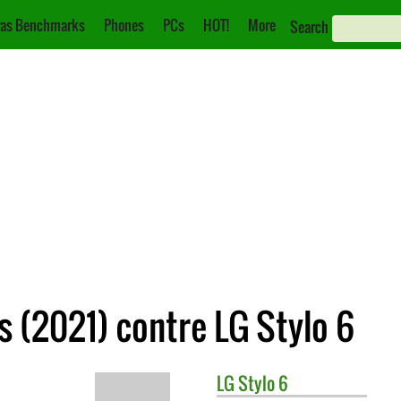
as Benchmarks
Phones
PCs
HOT!
More
Search
 (2021) contre LG Stylo 6
LG
Stylo 6