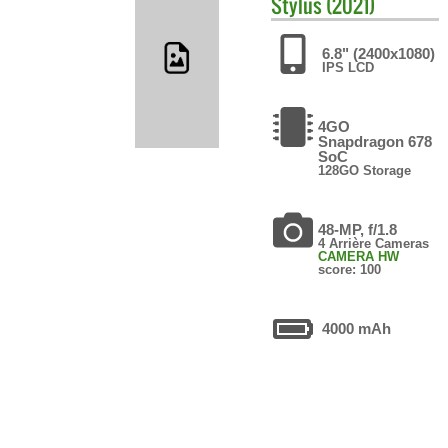
Stylus (2021)
6.8" (2400x1080)
IPS LCD
4GO
Snapdragon 678
SoC
128GO Storage
48-MP, f/1.8
4 Arrière Cameras
CAMERA HW
score: 100
4000 mAh