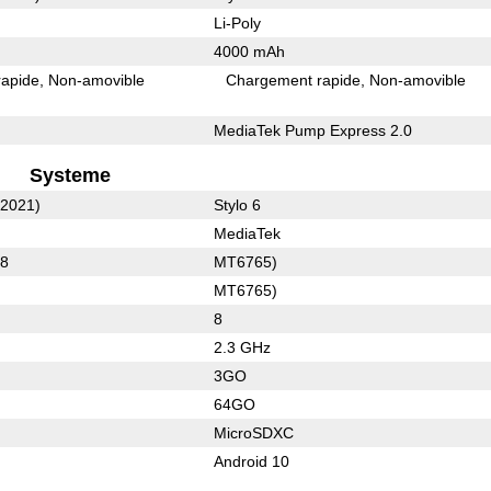
Li-Poly
4000 mAh
rapide
Non-amovible
Chargement rapide
Non-amovible
MediaTek Pump Express 2.0
Systeme
(2021)
Stylo 6
MediaTek
78
MT6765)
MT6765)
8
2.3 GHz
3GO
64GO
MicroSDXC
Android 10