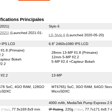
fications Principales
(2021)
Stylo 6
(2021)
(Launched 2021-01-
LG Stylo 6
(Launched 2020-05-20)
0 IPS LCD
6.8" 2460x1080 IPS LCD
f/1.8
(Primaire)
28mm 13-MP f/1.8
(Primaire)
2.2
12mm 5-MP f/2.2
apteur Bokeh
5-MP f/2.4
+Capteur Bokeh
/2.2
f/2.2
13-MP
678 SoC
4GO RAM
128GO
MT6765) SoC
3GO RAM
64GO Stor
roSDXC
MicroSDXC
4000 mAh, MediaTek Pump Express 2.
g
, 77.9x169.8x9 mm
IP Rating
, 220g
, 77.7x171.4x8.7
(7.5oz)
(7.8oz)