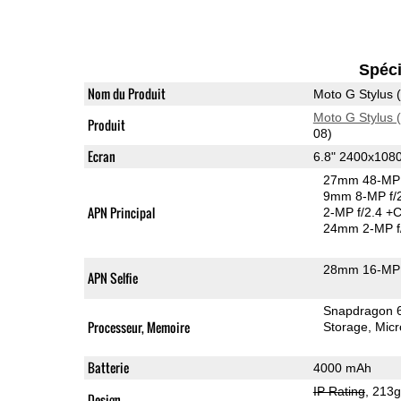
Spéci
Nom du Produit
Moto G Stylus 
Moto G Stylus 
Produit
08)
Ecran
6.8" 2400x108
27mm 48-MP 
9mm 8-MP f/
APN Principal
2-MP f/2.4
+C
24mm 2-MP f
28mm 16-MP 
APN Selfie
Snapdragon 
Processeur, Memoire
Storage
Mic
Batterie
4000 mAh
IP Rating
, 213
Design