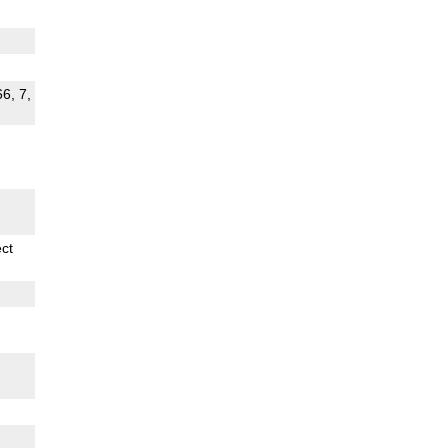
66, 7,
ect