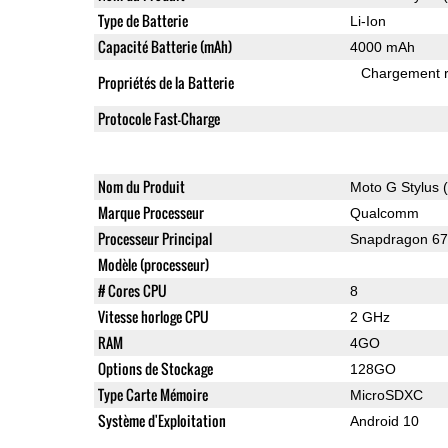
Type de Batterie
Li-Ion
Capacité Batterie (mAh)
4000 mAh
Chargement 
Propriétés de la Batterie
Protocole Fast-Charge
Nom du Produit
Moto G Stylus 
Marque Processeur
Qualcomm
Processeur Principal
Snapdragon 6
Modèle (processeur)
# Cores CPU
8
Vitesse horloge CPU
2 GHz
RAM
4GO
Options de Stockage
128GO
Type Carte Mémoire
MicroSDXC
Système d'Exploitation
Android 10