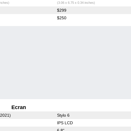
inches)
(3.06 x 6.75 x 0.34 inches)
$299
$250
Ecran
(2021)
Stylo 6
IPS LCD
6.8"