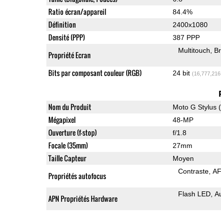
Ratio écran/appareil
84.4%
Définition
2400x1080
Densité (PPP)
387 PPP
Multitouch
Br
Propriété Ecran
Bits par composant couleur (RGB)
24 bit
(16,777,216
Nom du Produit
Moto G Stylus 
Mégapixel
48-MP
Ouverture (f-stop)
f/1.8
Focale (35mm)
27mm
Taille Capteur
Moyen
Contraste
AF
Propriétés autofocus
Flash LED
A
APN Propriétés Hardware