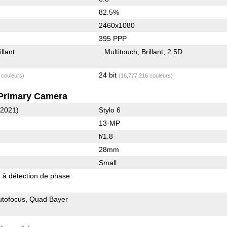
82.5%
2460x1080
395 PPP
illant
Multitouch
Brillant
2.5D
24 bit
 couleurs)
(16,777,216 couleurs)
Primary Camera
(2021)
Stylo 6
13-MP
f/1.8
28mm
Small
 à détection de phase
utofocus
Quad Bayer