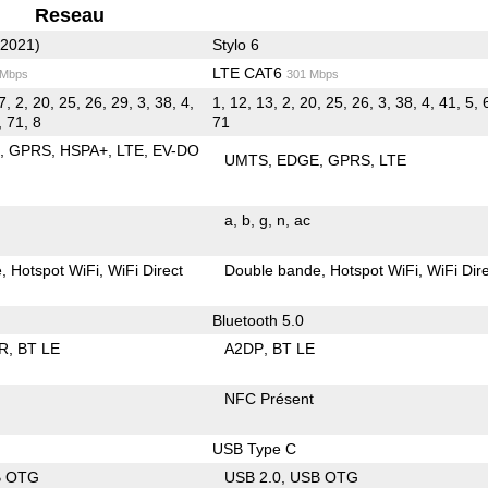
Reseau
(2021)
Stylo 6
LTE CAT6
 Mbps
301 Mbps
7, 2, 20, 25, 26, 29, 3, 38, 4,
1, 12, 13, 2, 20, 25, 26, 3, 38, 4, 41, 5, 
, 71, 8
71
E
GPRS
HSPA+
LTE
EV-DO
UMTS
EDGE
GPRS
LTE
a
b
g
n
ac
e
Hotspot WiFi
WiFi Direct
Double bande
Hotspot WiFi
WiFi Dir
Bluetooth 5.0
R
BT LE
A2DP
BT LE
NFC Présent
USB Type C
B OTG
USB 2.0
USB OTG