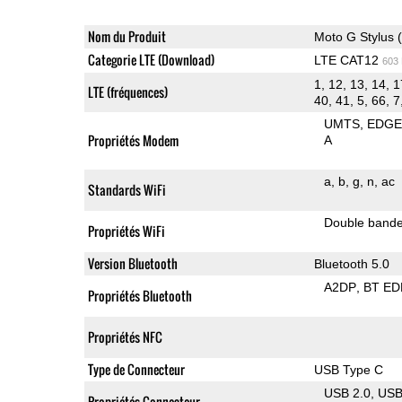
Nom du Produit
Moto G Stylus 
Categorie LTE (Download)
LTE CAT12
603
1, 12, 13, 14, 1
LTE (fréquences)
40, 41, 5, 66, 7
UMTS
EDG
Propriétés Modem
A
a
b
g
n
ac
Standards WiFi
Double band
Propriétés WiFi
Version Bluetooth
Bluetooth 5.0
A2DP
BT ED
Propriétés Bluetooth
Propriétés NFC
Type de Connecteur
USB Type C
USB 2.0
US
Propriétés Connecteur