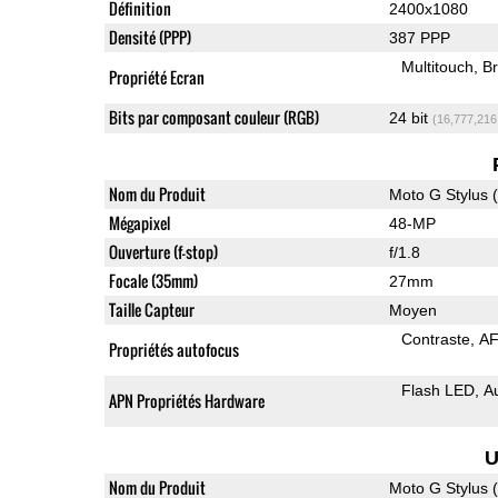
Définition
2400x1080
Densité (PPP)
387 PPP
Multitouch
Br
Propriété Ecran
Bits par composant couleur (RGB)
24 bit
(16,777,216
Nom du Produit
Moto G Stylus 
Mégapixel
48-MP
Ouverture (f-stop)
f/1.8
Focale (35mm)
27mm
Taille Capteur
Moyen
Contraste
AF
Propriétés autofocus
Flash LED
A
APN Propriétés Hardware
U
Nom du Produit
Moto G Stylus 