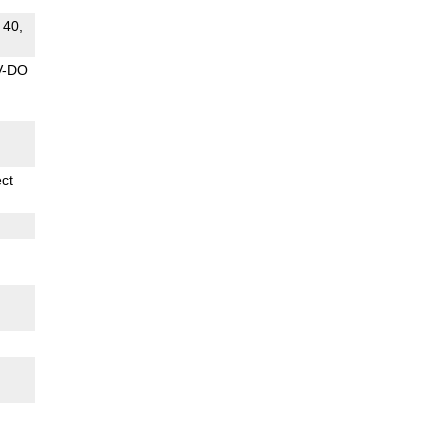
 40,
V-DO
ect