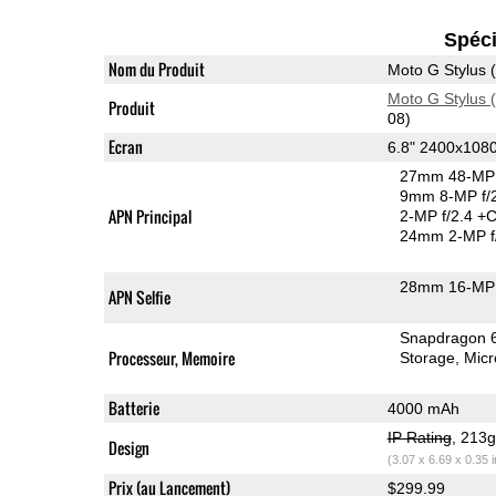
Spéci
Nom du Produit
Moto G Stylus 
Moto G Stylus 
Produit
08)
Ecran
6.8" 2400x108
27mm 48-MP 
9mm 8-MP f/
APN Principal
2-MP f/2.4
+C
24mm 2-MP f
28mm 16-MP 
APN Selfie
Snapdragon 
Processeur, Memoire
Storage
Mic
Batterie
4000 mAh
IP Rating
, 213
Design
(3.07 x 6.69 x 0.35 
Prix (au Lancement)
$299.99