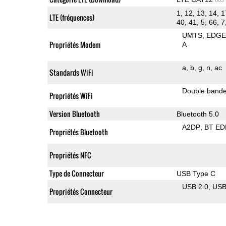
1, 12, 13, 14, 1
LTE (fréquences)
40, 41, 5, 66, 7
UMTS
EDG
Propriétés Modem
A
a
b
g
n
ac
Standards WiFi
Double band
Propriétés WiFi
Version Bluetooth
Bluetooth 5.0
A2DP
BT ED
Propriétés Bluetooth
Propriétés NFC
Type de Connecteur
USB Type C
USB 2.0
US
Propriétés Connecteur