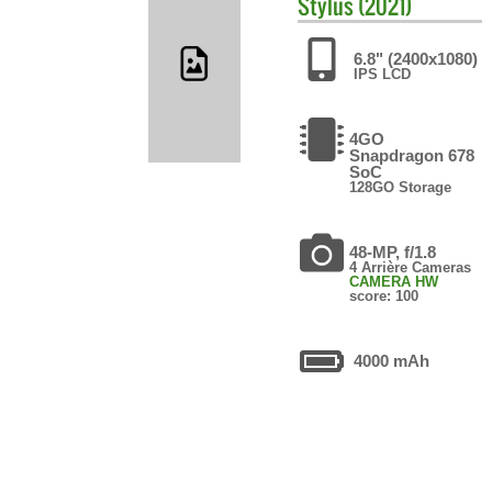
Stylus (2021)
6.8" (2400x1080)
IPS LCD
4GO
Snapdragon 678
SoC
128GO Storage
48-MP, f/1.8
4 Arrière Cameras
CAMERA HW
score: 100
4000 mAh