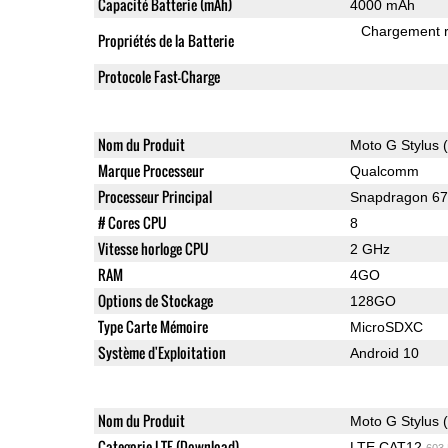
Capacité Batterie (mAh)
4000 mAh
Chargement 
Propriétés de la Batterie
Protocole Fast-Charge
Nom du Produit
Moto G Stylus 
Marque Processeur
Qualcomm
Processeur Principal
Snapdragon 6
# Cores CPU
8
Vitesse horloge CPU
2 GHz
RAM
4GO
Options de Stockage
128GO
Type Carte Mémoire
MicroSDXC
Système d'Exploitation
Android 10
Nom du Produit
Moto G Stylus 
Categorie LTE (Download)
LTE CAT12
603