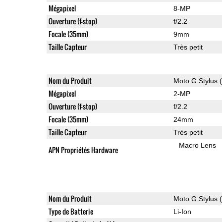
Mégapixel
8-MP
Ouverture (f-stop)
f/2.2
Focale (35mm)
9mm
Taille Capteur
Très petit
Nom du Produit
Moto G Stylus 
Mégapixel
2-MP
Ouverture (f-stop)
f/2.2
Focale (35mm)
24mm
Taille Capteur
Très petit
Macro Lens
APN Propriétés Hardware
Nom du Produit
Moto G Stylus 
Type de Batterie
Li-Ion