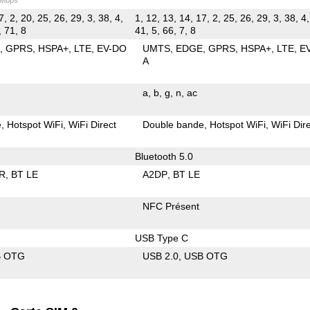
7, 2, 20, 25, 26, 29, 3, 38, 4,
1, 12, 13, 14, 17, 2, 25, 26, 29, 3, 38, 4,
, 71, 8
41, 5, 66, 7, 8
E
GPRS
HSPA+
LTE
EV-DO
UMTS
EDGE
GPRS
HSPA+
LTE
E
A
a
b
g
n
ac
e
Hotspot WiFi
WiFi Direct
Double bande
Hotspot WiFi
WiFi Dir
Bluetooth 5.0
R
BT LE
A2DP
BT LE
NFC Présent
USB Type C
B OTG
USB 2.0
USB OTG