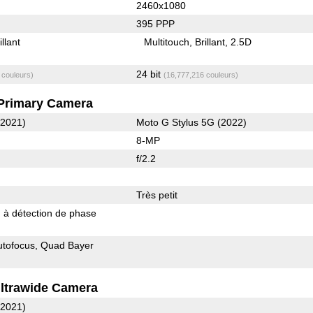
2460x1080
395 PPP
illant
Multitouch
Brillant
2.5D
24 bit
 couleurs)
(16,777,216 couleurs)
Primary Camera
(2021)
Moto G Stylus 5G (2022)
8-MP
f/2.2
Très petit
 à détection de phase
utofocus
Quad Bayer
ltrawide Camera
(2021)