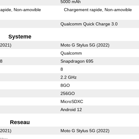
5000 mAh
rapide
Non-amovible
Chargement rapide
Non-amovible
Qualcomm Quick Charge 3.0
Systeme
(2021)
Moto G Stylus 5G (2022)
Qualcomm
78
Snapdragon 695
8
2.2 GHz
8GO
256GO
MicroSDXC
Android 12
Reseau
(2021)
Moto G Stylus 5G (2022)
 Mbps