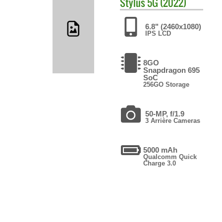
Stylus 5G (2022)
6.8" (2460x1080)
IPS LCD
8GO
Snapdragon 695
SoC
256GO Storage
50-MP, f/1.9
3 Arrière Cameras
5000 mAh
Qualcomm Quick
Charge 3.0