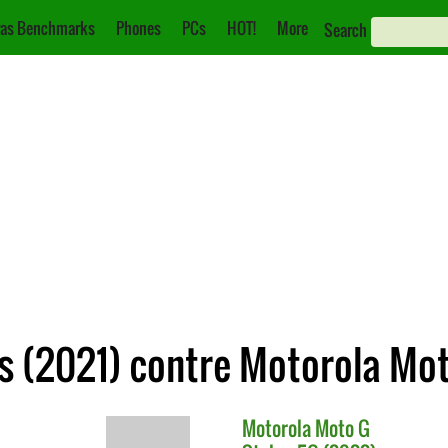
as Benchmarks
Phones
PCs
HOT!
More
Search
s (2021) contre Motorola Mot
Motorola
Moto G