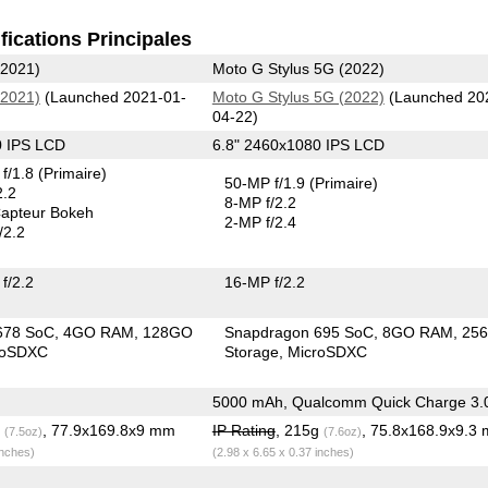
fications Principales
(2021)
Moto G Stylus 5G (2022)
(2021)
(Launched 2021-01-
Moto G Stylus 5G (2022)
(Launched 20
04-22)
0 IPS LCD
6.8" 2460x1080 IPS LCD
f/1.8
(Primaire)
50-MP f/1.9
(Primaire)
2.2
8-MP f/2.2
apteur Bokeh
2-MP f/2.4
/2.2
f/2.2
16-MP f/2.2
678 SoC
4GO RAM
128GO
Snapdragon 695 SoC
8GO RAM
25
roSDXC
Storage
MicroSDXC
5000 mAh, Qualcomm Quick Charge 3.
g
, 77.9x169.8x9 mm
IP Rating
, 215g
, 75.8x168.9x9.3
(7.5oz)
(7.6oz)
inches)
(2.98 x 6.65 x 0.37 inches)