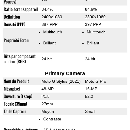
Pouces)
Ratio écran/appareil
84.4%
84.6%
Définition
2400x1080
2300x1080
Densité (PPP)
387 PPP
397 PPP
Multitouch
Multitouch
Propriété Ecran
Brillant
Brillant
Bits par composant
24 bit
24 bit
couleur (RGB)
Primary Camera
Nom du Produit
Moto G Stylus (2021)
Moto G Pro
Mégapixel
48-MP
16-MP
Ouverture (f-stop)
f/1.8
f/2.2
Focale (35mm)
27mm
Taille Capteur
Moyen
Small
Contraste
Propriétés autofocus