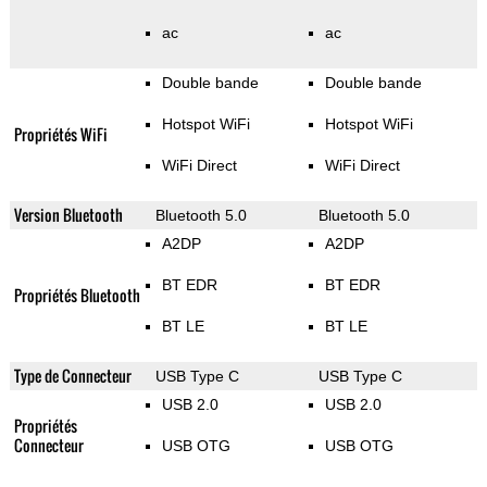
ac
ac
Double bande
Double bande
Hotspot WiFi
Hotspot WiFi
Propriétés WiFi
WiFi Direct
WiFi Direct
Version Bluetooth
Bluetooth 5.0
Bluetooth 5.0
A2DP
A2DP
BT EDR
BT EDR
Propriétés Bluetooth
BT LE
BT LE
Type de Connecteur
USB Type C
USB Type C
USB 2.0
USB 2.0
Propriétés
Connecteur
USB OTG
USB OTG