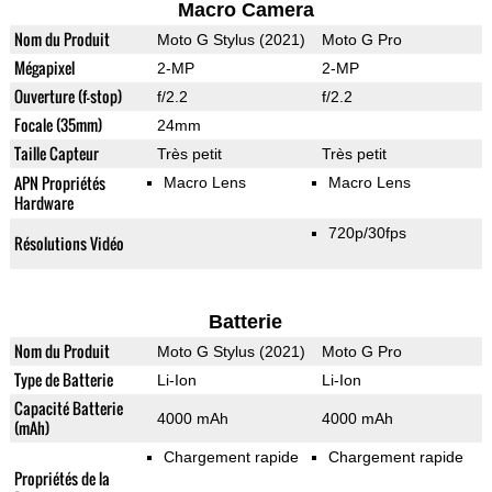
Macro Camera
Nom du Produit
Moto G Stylus (2021)
Moto G Pro
Mégapixel
2-MP
2-MP
Ouverture (f-stop)
f/2.2
f/2.2
Focale (35mm)
24mm
Taille Capteur
Très petit
Très petit
APN Propriétés
Macro Lens
Macro Lens
Hardware
720p/30fps
Résolutions Vidéo
Batterie
Nom du Produit
Moto G Stylus (2021)
Moto G Pro
Type de Batterie
Li-Ion
Li-Ion
Capacité Batterie
4000 mAh
4000 mAh
(mAh)
Chargement rapide
Chargement rapide
Propriétés de la