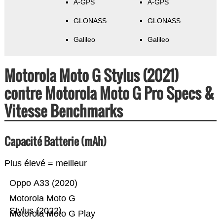
A-GPS
A-GPS
GLONASS
GLONASS
Galileo
Galileo
Motorola Moto G Stylus (2021)
contre Motorola Moto G Pro Specs &
Vitesse Benchmarks
Capacité Batterie (mAh)
Plus élevé = meilleur
Oppo A33 (2020)
Motorola Moto G
Stylus (2022)
Motorola Moto G Play