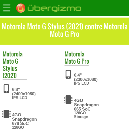
Motorola Moto G Stylus (2021) contre Motorola
Moto G Pro
Motorola
Motorola
Moto G
Moto G Pro
Stylus
(2021)
6.4"
(2300x1080)
IPS LCD
6.8"
(2400x1080)
IPS LCD
4GO
Snapdragon
665 SoC
128GO
4GO
Storage
Snapdragon
678 SoC
128GO