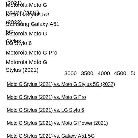
(2021)
Motorola Moto G
Power (2021)
Moto G Stylus 5G
(2022)
Samsung Galaxy A51
5G
Motorola Moto G
Stylus
LG Stylo 6
Motorola Moto G Pro
Motorola Moto G
Stylus (2021)
3000
3500
4000
4500
50
Moto G Stylus (2021) vs. Moto G Stylus 5G (2022)
Moto G Stylus (2021) vs. Moto G Pro
Moto G Stylus (2021) vs. LG Stylo 6
Moto G Stylus (2021) vs. Moto G Power (2021)
Moto G Stylus (2021) vs. Galaxy A51 5G