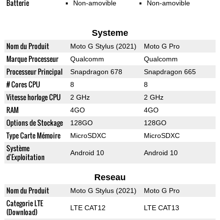
Batterie
Non-amovible
Non-amovible
Systeme
Nom du Produit
Moto G Stylus (2021)
Moto G Pro
Marque Processeur
Qualcomm
Qualcomm
Processeur Principal
Snapdragon 678
Snapdragon 665
# Cores CPU
8
8
Vitesse horloge CPU
2 GHz
2 GHz
RAM
4GO
4GO
Options de Stockage
128GO
128GO
Type Carte Mémoire
MicroSDXC
MicroSDXC
Système
Android 10
Android 10
d'Exploitation
Reseau
Nom du Produit
Moto G Stylus (2021)
Moto G Pro
Categorie LTE
LTE CAT12
LTE CAT13
(Download)