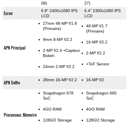
08)
27)
6.8" 2400x1080 IPS
6.4" 2300x1080 IPS
Ecran
LCD
LCD
27mm 48-MP f/1.8
48-MP f/1.7
(Primaire)
(Primaire)
9mm 8-MP f/2.2
16-MP f/2.2
APN Principal
2-MP f/2.4
+Capteur
2-MP f/2.2
Bokeh
+ToF Sensor
24mm 2-MP f/2.2
28mm 16-MP f/2.2
16-MP f/2
APN Selfie
Snapdragon 678
Snapdragon 665
SoC
SoC
4GO RAM
4GO RAM
Processeur, Memoire
128GO Storage
128GO Storage