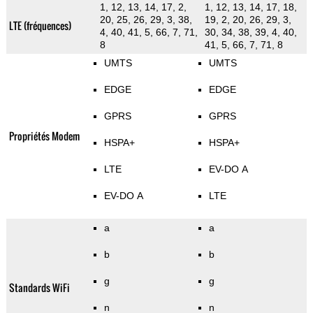
1, 12, 13, 14, 17, 2,
1, 12, 13, 14, 17, 18,
20, 25, 26, 29, 3, 38,
19, 2, 20, 26, 29, 3,
LTE (fréquences)
4, 40, 41, 5, 66, 7, 71,
30, 34, 38, 39, 4, 40,
8
41, 5, 66, 7, 71, 8
UMTS
UMTS
EDGE
EDGE
GPRS
GPRS
Propriétés Modem
HSPA+
HSPA+
LTE
EV-DO A
EV-DO A
LTE
a
a
b
b
g
g
Standards WiFi
n
n