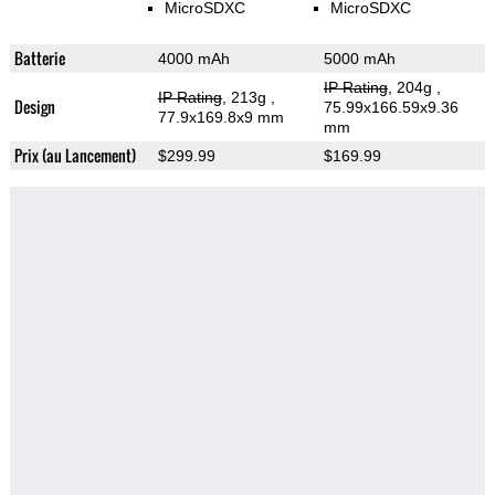
MicroSDXC
MicroSDXC
Batterie
4000 mAh
5000 mAh
IP Rating
, 204g
,
IP Rating
, 213g
,
Design
75.99x166.59x9.36
77.9x169.8x9 mm
mm
Prix (au Lancement)
$299.99
$169.99