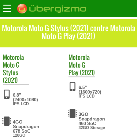
Motorola Moto G Stylus (2021) contre Motorola
Moto G Play (2021)
Motorola
Motorola
Moto G
Moto G
Stylus
Play (2021)
(2021)
6.5"
(1600x720)
6.8"
IPS LCD
(2400x1080)
IPS LCD
3GO
Snapdragon
4GO
460 SoC
Snapdragon
32GO Storage
678 SoC
128GO