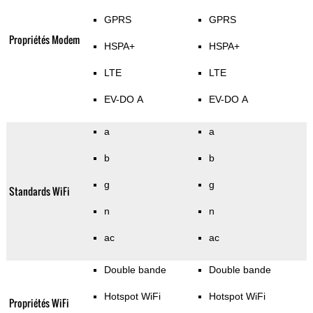
GPRS
GPRS
Propriétés Modem
HSPA+
HSPA+
LTE
LTE
EV-DO A
EV-DO A
a
a
b
b
g
g
Standards WiFi
n
n
ac
ac
Double bande
Double bande
Hotspot WiFi
Hotspot WiFi
Propriétés WiFi