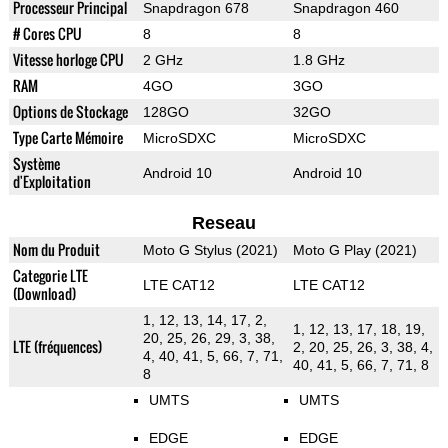
Processeur Principal
Snapdragon 678
Snapdragon 460
# Cores CPU
8
8
Vitesse horloge CPU
2 GHz
1.8 GHz
RAM
4GO
3GO
Options de Stockage
128GO
32GO
Type Carte Mémoire
MicroSDXC
MicroSDXC
Système
Android 10
Android 10
d'Exploitation
Reseau
Nom du Produit
Moto G Stylus (2021)
Moto G Play (2021)
Categorie LTE
LTE CAT12
LTE CAT12
(Download)
1, 12, 13, 14, 17, 2,
1, 12, 13, 17, 18, 19,
20, 25, 26, 29, 3, 38,
LTE (fréquences)
2, 20, 25, 26, 3, 38, 4,
4, 40, 41, 5, 66, 7, 71,
40, 41, 5, 66, 7, 71, 8
8
UMTS
UMTS
EDGE
EDGE