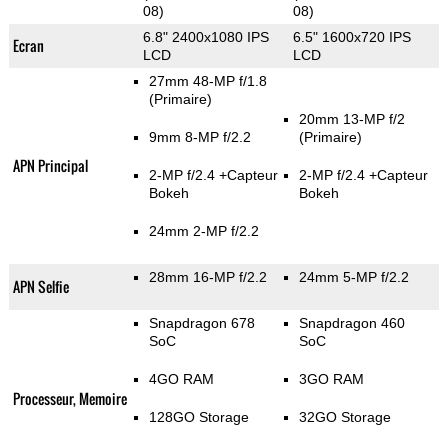
08)
08)
6.8" 2400x1080 IPS
6.5" 1600x720 IPS
Ecran
LCD
LCD
27mm 48-MP f/1.8
(Primaire)
20mm 13-MP f/2
9mm 8-MP f/2.2
(Primaire)
APN Principal
2-MP f/2.4
+Capteur
2-MP f/2.4
+Capteur
Bokeh
Bokeh
24mm 2-MP f/2.2
28mm 16-MP f/2.2
24mm 5-MP f/2.2
APN Selfie
Snapdragon 678
Snapdragon 460
SoC
SoC
4GO RAM
3GO RAM
Processeur, Memoire
128GO Storage
32GO Storage