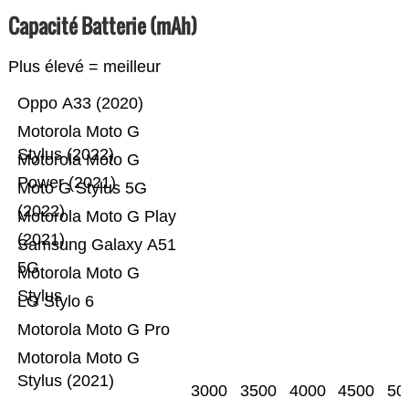
Capacité Batterie (mAh)
Plus élevé = meilleur
Oppo A33 (2020)
Motorola Moto G
Stylus (2022)
Motorola Moto G
Power (2021)
Moto G Stylus 5G
(2022)
Motorola Moto G Play
(2021)
Samsung Galaxy A51
5G
Motorola Moto G
Stylus
LG Stylo 6
Motorola Moto G Pro
Motorola Moto G
Stylus (2021)
3000
3500
4000
4500
50