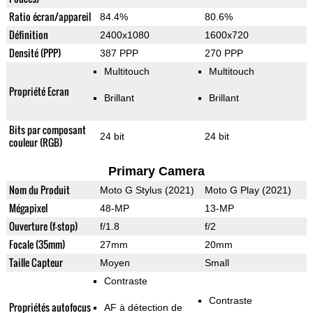
Ratio écran/appareil
84.4%
80.6%
Définition
2400x1080
1600x720
Densité (PPP)
387 PPP
270 PPP
Multitouch
Multitouch
Propriété Ecran
Brillant
Brillant
Bits par composant
24 bit
24 bit
couleur (RGB)
Primary Camera
Nom du Produit
Moto G Stylus (2021)
Moto G Play (2021)
Mégapixel
48-MP
13-MP
Ouverture (f-stop)
f/1.8
f/2
Focale (35mm)
27mm
20mm
Taille Capteur
Moyen
Small
Contraste
Contraste
Propriétés autofocus
AF à détection de