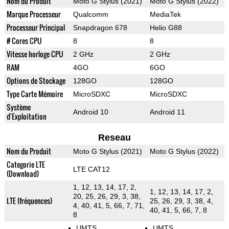
Nom du Produit
Moto G Stylus (2021)
Moto G Stylus (2022)
Marque Processeur
Qualcomm
MediaTek
Processeur Principal
Snapdragon 678
Helio G88
# Cores CPU
8
8
Vitesse horloge CPU
2 GHz
2 GHz
RAM
4GO
6GO
Options de Stockage
128GO
128GO
Type Carte Mémoire
MicroSDXC
MicroSDXC
Système
Android 10
Android 11
d'Exploitation
Reseau
Nom du Produit
Moto G Stylus (2021)
Moto G Stylus (2022)
Categorie LTE
LTE CAT12
(Download)
1, 12, 13, 14, 17, 2,
1, 12, 13, 14, 17, 2,
20, 25, 26, 29, 3, 38,
LTE (fréquences)
25, 26, 29, 3, 38, 4,
4, 40, 41, 5, 66, 7, 71,
40, 41, 5, 66, 7, 8
8
UMTS
UMTS