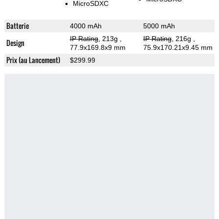
MicroSDXC
Batterie
4000 mAh
5000 mAh
IP Rating
, 213g
,
IP Rating
, 216g
,
Design
77.9x169.8x9 mm
75.9x170.21x9.45 mm
Prix (au Lancement)
$299.99