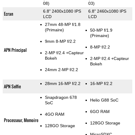
08)
03)
6.8" 2400x1080 IPS
6.8" 2460x1080 IPS
Ecran
LCD
LCD
27mm 48-MP f/1.8
(Primaire)
50-MP f/1.9
(Primaire)
9mm 8-MP f/2.2
8-MP f/2.2
APN Principal
2-MP f/2.4
+Capteur
Bokeh
2-MP f/2.4
+Capteur
Bokeh
24mm 2-MP f/2.2
28mm 16-MP f/2.2
16-MP f/2.2
APN Selfie
Snapdragon 678
Helio G88 SoC
SoC
6GO RAM
4GO RAM
Processeur, Memoire
128GO Storage
128GO Storage
MicroSDXC