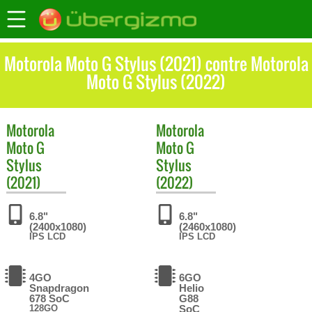
Motorola Moto G Stylus (2021) contre Motorola
Moto G Stylus (2022)
Motorola
Motorola
Moto G
Moto G
Stylus
Stylus
(2021)
(2022)
6.8"
6.8"
(2400x1080)
(2460x1080)
IPS LCD
IPS LCD
4GO
6GO
Snapdragon
Helio
678 SoC
G88
128GO
SoC