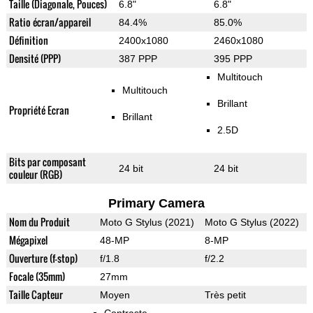
Taille (Diagonale, Pouces)
6.8"
6.8"
Ratio écran/appareil
84.4%
85.0%
Définition
2400x1080
2460x1080
Densité (PPP)
387 PPP
395 PPP
Multitouch
Multitouch
Brillant
Propriété Ecran
Brillant
2.5D
Bits par composant
24 bit
24 bit
couleur (RGB)
Primary Camera
Nom du Produit
Moto G Stylus (2021)
Moto G Stylus (2022)
Mégapixel
48-MP
8-MP
Ouverture (f-stop)
f/1.8
f/2.2
Focale (35mm)
27mm
Taille Capteur
Moyen
Très petit