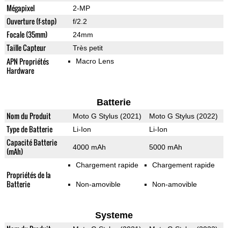
Mégapixel
2-MP
Ouverture (f-stop)
f/2.2
Focale (35mm)
24mm
Taille Capteur
Très petit
APN Propriétés
Macro Lens
Hardware
Batterie
Nom du Produit
Moto G Stylus (2021)
Moto G Stylus (2022)
Type de Batterie
Li-Ion
Li-Ion
Capacité Batterie
4000 mAh
5000 mAh
(mAh)
Chargement rapide
Chargement rapide
Propriétés de la
Batterie
Non-amovible
Non-amovible
Systeme