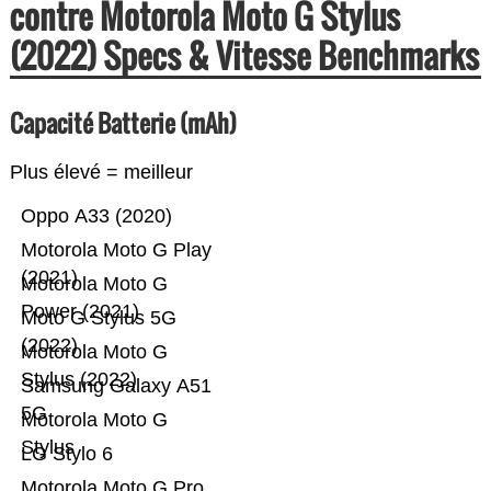
contre Motorola Moto G Stylus
(2022) Specs & Vitesse Benchmarks
Capacité Batterie (mAh)
Plus élevé = meilleur
Oppo A33 (2020)
Motorola Moto G Play
(2021)
Motorola Moto G
Power (2021)
Moto G Stylus 5G
(2022)
Motorola Moto G
Stylus (2022)
Samsung Galaxy A51
5G
Motorola Moto G
Stylus
LG Stylo 6
Motorola Moto G Pro