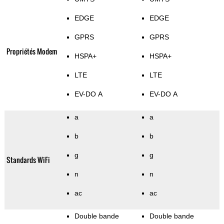
EDGE
EDGE
GPRS
GPRS
Propriétés Modem
HSPA+
HSPA+
LTE
LTE
EV-DO A
EV-DO A
a
a
b
b
g
g
Standards WiFi
n
n
ac
ac
Double bande
Double bande