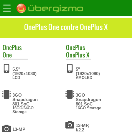
OnePlus One contre OnePlus X
OnePlus
OnePlus
One
OnePlus X
5.5"
5"
(1920x1080)
(1920x1080)
LCD
AMOLED
3GO
3GO
Snapdragon
Snapdragon
801 SoC
801 SoC
16GO/64GO
16GO Storage
Storage
13-MP,
13-MP
f/2.2