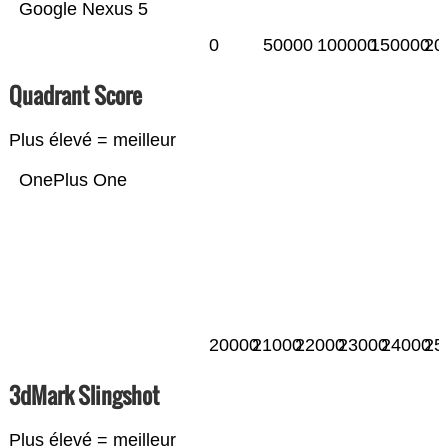
Google Nexus 5
0
50000
100000
150000
20
Quadrant Score
Plus élevé = meilleur
OnePlus One
20000
21000
22000
23000
24000
25
3dMark Slingshot
Plus élevé = meilleur