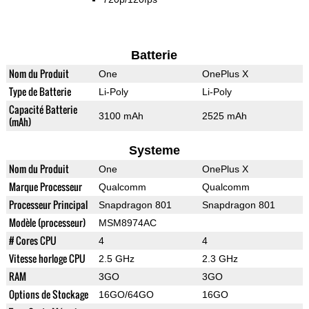
Batterie
Nom du Produit
One
OnePlus X
Type de Batterie
Li-Poly
Li-Poly
Capacité Batterie
3100 mAh
2525 mAh
(mAh)
Systeme
Nom du Produit
One
OnePlus X
Marque Processeur
Qualcomm
Qualcomm
Processeur Principal
Snapdragon 801
Snapdragon 801
Modèle (processeur)
MSM8974AC
# Cores CPU
4
4
Vitesse horloge CPU
2.5 GHz
2.3 GHz
RAM
3GO
3GO
Options de Stockage
16GO/64GO
16GO