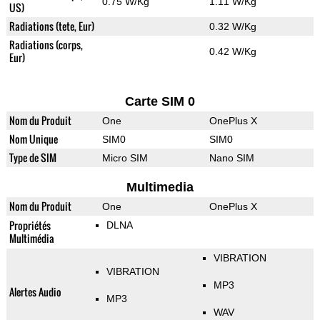
0.75 W/Kg
1.11 W/Kg
US)
Radiations (tete, Eur)
0.32 W/Kg
Radiations (corps,
0.42 W/Kg
Eur)
Carte SIM 0
Nom du Produit
One
OnePlus X
Nom Unique
SIM0
SIM0
Type de SIM
Micro SIM
Nano SIM
Multimedia
Nom du Produit
One
OnePlus X
Propriétés
DLNA
Multimédia
VIBRATION
VIBRATION
MP3
Alertes Audio
MP3
WAV