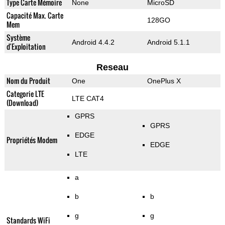
Type Carte Mémoire
None
MicroSD
Capacité Max. Carte
128GO
Mem
Système
Android 4.4.2
Android 5.1.1
d'Exploitation
Reseau
Nom du Produit
One
OnePlus X
Categorie LTE
LTE CAT4
(Download)
GPRS
GPRS
EDGE
Propriétés Modem
EDGE
LTE
a
b
b
g
g
Standards WiFi