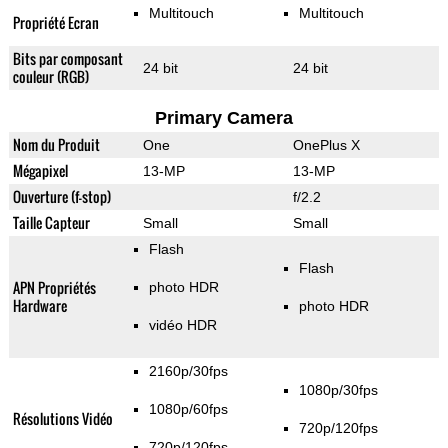
Multitouch
Multitouch
Propriété Ecran
Bits par composant
24 bit
24 bit
couleur (RGB)
Primary Camera
Nom du Produit
One
OnePlus X
Mégapixel
13-MP
13-MP
Ouverture (f-stop)
f/2.2
Taille Capteur
Small
Small
Flash
Flash
APN Propriétés
photo HDR
Hardware
photo HDR
vidéo HDR
2160p/30fps
1080p/30fps
1080p/60fps
Résolutions Vidéo
720p/120fps
720p/120fps