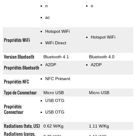
n
n
ac
Hotspot WiFi
Hotspot WiFi
Propriétés WiFi
WiFi Direct
Version Bluetooth
Bluetooth 4.1
Bluetooth 4.0
A2DP
A2DP
Propriétés Bluetooth
NFC Présent
Propriétés NFC
Type de Connecteur
Micro USB
Micro USB
USB OTG
Propriétés
Connecteur
USB OTG
Radiations (tete, US)
0.62 W/Kg
1.11 W/Kg
Radiations (corps,