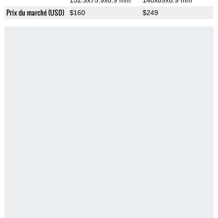
152.9x75.9x8.9 mm
140x69x6.9 mm
Prix du marché (USD)
$160
$249