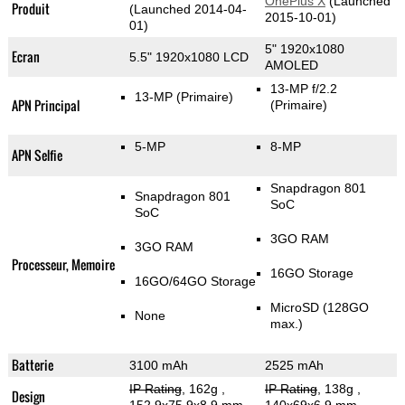
OnePlus X
(Launched
Produit
(Launched 2014-04-
2015-10-01)
01)
5" 1920x1080
Ecran
5.5" 1920x1080 LCD
AMOLED
13-MP f/2.2
13-MP
(Primaire)
APN Principal
(Primaire)
5-MP
8-MP
APN Selfie
Snapdragon 801
Snapdragon 801
SoC
SoC
3GO RAM
3GO RAM
Processeur, Memoire
16GO Storage
16GO/64GO Storage
MicroSD (128GO
None
max.)
Batterie
3100 mAh
2525 mAh
IP Rating
, 162g
,
IP Rating
, 138g
,
Design