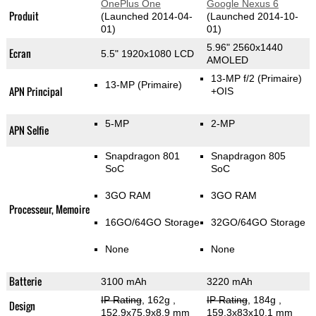
OnePlus One
Google Nexus 6
Produit
(Launched 2014-04-
(Launched 2014-10-
01)
01)
5.96" 2560x1440
Ecran
5.5" 1920x1080 LCD
AMOLED
13-MP f/2
(Primaire)
13-MP
(Primaire)
APN Principal
+OIS
5-MP
2-MP
APN Selfie
Snapdragon 801
Snapdragon 805
SoC
SoC
3GO RAM
3GO RAM
Processeur, Memoire
16GO/64GO Storage
32GO/64GO Storage
None
None
Batterie
3100 mAh
3220 mAh
IP Rating
, 162g
,
IP Rating
, 184g
,
Design
152.9x75.9x8.9 mm
159.3x83x10.1 mm