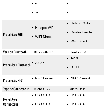
n
n
ac
ac
Hotspot WiFi
Hotspot WiFi
Double bande
Propriétés WiFi
WiFi Direct
WiFi Direct
Version Bluetooth
Bluetooth 4.1
Bluetooth 4.1
A2DP
A2DP
Propriétés Bluetooth
BT LE
NFC Présent
NFC Présent
Propriétés NFC
Type de Connecteur
Micro USB
Micro USB
USB OTG
USB OTG
Propriétés
Connecteur
USB OTG
USB OTG