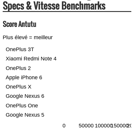
Specs & Vitesse Benchmarks
Score Antutu
Plus élevé = meilleur
OnePlus 3T
Xiaomi Redmi Note 4
OnePlus 2
Apple iPhone 6
OnePlus X
Google Nexus 6
OnePlus One
Google Nexus 5
0
50000
100000
150000
20