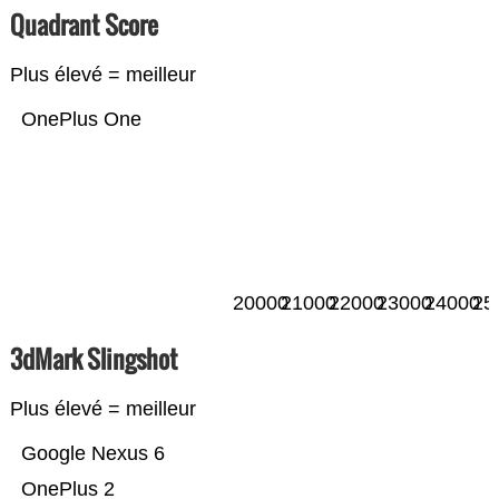
Quadrant Score
Plus élevé = meilleur
OnePlus One
20000
21000
22000
23000
24000
25
3dMark Slingshot
Plus élevé = meilleur
Google Nexus 6
OnePlus 2