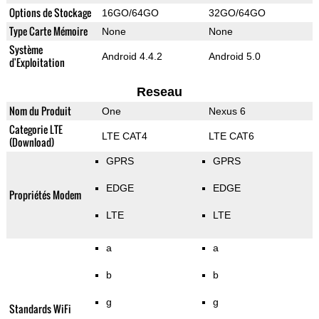
Options de Stockage
16GO/64GO
32GO/64GO
Type Carte Mémoire
None
None
Système
Android 4.4.2
Android 5.0
d'Exploitation
Reseau
Nom du Produit
One
Nexus 6
Categorie LTE
LTE CAT4
LTE CAT6
(Download)
GPRS
GPRS
EDGE
EDGE
Propriétés Modem
LTE
LTE
a
a
b
b
g
g
Standards WiFi