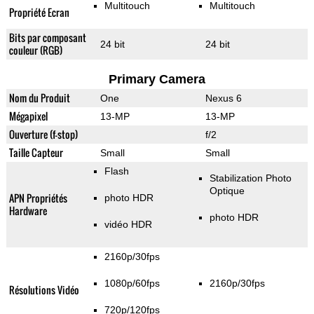
Multitouch
Multitouch
Propriété Ecran
Bits par composant
24 bit
24 bit
couleur (RGB)
Primary Camera
Nom du Produit
One
Nexus 6
Mégapixel
13-MP
13-MP
Ouverture (f-stop)
f/2
Taille Capteur
Small
Small
Flash
Stabilization Photo
Optique
APN Propriétés
photo HDR
Hardware
photo HDR
vidéo HDR
2160p/30fps
1080p/60fps
2160p/30fps
Résolutions Vidéo
720p/120fps