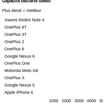
Capacité Batterie (mAh)
Plus élevé = meilleur
Xiaomi Redmi Note 4
OnePlus 6T
OnePlus 3T
OnePlus 2
OnePlus 6
Google Nexus 6
OnePlus One
Motorola Moto G6
OnePlus X
Google Nexus 5
Apple iPhone 6
1000
2000
3000
4000
50