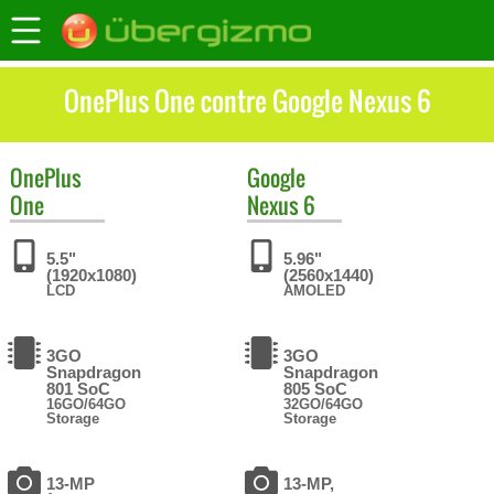
OnePlus One contre Google Nexus 6
OnePlus
Google
One
Nexus 6
5.5"
5.96"
(1920x1080)
(2560x1440)
LCD
AMOLED
3GO
3GO
Snapdragon
Snapdragon
801 SoC
805 SoC
16GO/64GO
32GO/64GO
Storage
Storage
13-MP
13-MP,