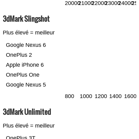
20000
21000
22000
23000
24000
25
3dMark Slingshot
Plus élevé = meilleur
Google Nexus 6
OnePlus 2
Apple iPhone 6
OnePlus One
Google Nexus 5
800
1000
1200
1400
1600
3dMark Unlimited
Plus élevé = meilleur
OnePlus 3T