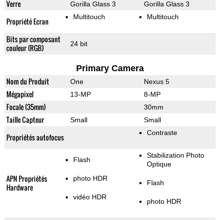
Verre
Gorilla Glass 3
Gorilla Glass 3
Multitouch
Multitouch
Propriété Ecran
Bits par composant
24 bit
couleur (RGB)
Primary Camera
Nom du Produit
One
Nexus 5
Mégapixel
13-MP
8-MP
Focale (35mm)
30mm
Taille Capteur
Small
Small
Contraste
Propriétés autofocus
Stabilization Photo
Flash
Optique
APN Propriétés
photo HDR
Flash
Hardware
vidéo HDR
photo HDR