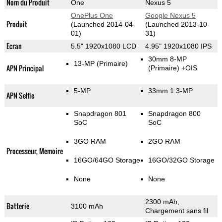
Nom du Produit
One
Nexus 5
OnePlus One
Google Nexus 5
Produit
(Launched 2014-04-
(Launched 2013-10-
01)
31)
Ecran
5.5" 1920x1080 LCD
4.95" 1920x1080 IPS
30mm 8-MP
13-MP
(Primaire)
APN Principal
(Primaire)
+OIS
5-MP
33mm 1.3-MP
APN Selfie
Snapdragon 801
Snapdragon 800
SoC
SoC
3GO RAM
2GO RAM
Processeur, Memoire
16GO/64GO Storage
16GO/32GO Storage
None
None
2300 mAh,
Batterie
3100 mAh
Chargement sans fil