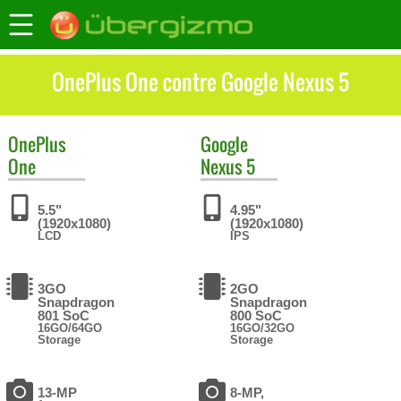
OnePlus One contre Google Nexus 5
OnePlus
Google
One
Nexus 5
5.5"
4.95"
(1920x1080)
(1920x1080)
LCD
IPS
3GO
2GO
Snapdragon
Snapdragon
801 SoC
800 SoC
16GO/64GO
16GO/32GO
Storage
Storage
13-MP
8-MP,