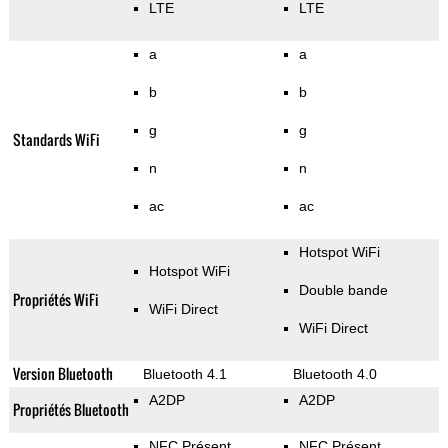
LTE
LTE
a
a
b
b
g
g
Standards WiFi
n
n
ac
ac
Hotspot WiFi
Hotspot WiFi
Double bande
Propriétés WiFi
WiFi Direct
WiFi Direct
Version Bluetooth
Bluetooth 4.1
Bluetooth 4.0
A2DP
A2DP
Propriétés Bluetooth
NFC Présent
NFC Présent