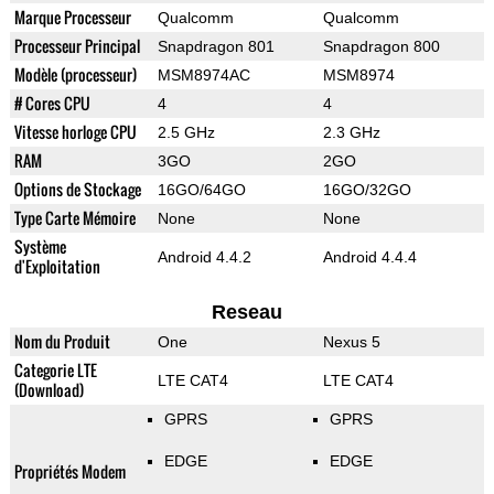
Marque Processeur
Qualcomm
Qualcomm
Processeur Principal
Snapdragon 801
Snapdragon 800
Modèle (processeur)
MSM8974AC
MSM8974
# Cores CPU
4
4
Vitesse horloge CPU
2.5 GHz
2.3 GHz
RAM
3GO
2GO
Options de Stockage
16GO/64GO
16GO/32GO
Type Carte Mémoire
None
None
Système
Android 4.4.2
Android 4.4.4
d'Exploitation
Reseau
Nom du Produit
One
Nexus 5
Categorie LTE
LTE CAT4
LTE CAT4
(Download)
GPRS
GPRS
EDGE
EDGE
Propriétés Modem