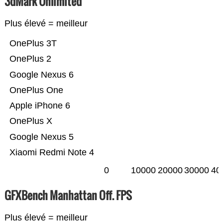
3dMark Unlimited
Plus élevé = meilleur
OnePlus 3T
OnePlus 2
Google Nexus 6
OnePlus One
Apple iPhone 6
OnePlus X
Google Nexus 5
Xiaomi Redmi Note 4
0
10000
20000
30000
40
GFXBench Manhattan Off. FPS
Plus élevé = meilleur