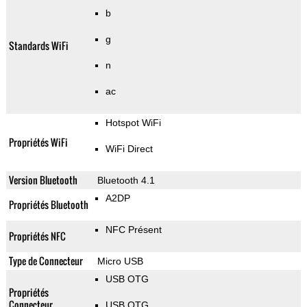
b
g
Standards WiFi
n
ac
Hotspot WiFi
Propriétés WiFi
WiFi Direct
Version Bluetooth
Bluetooth 4.1
A2DP
Propriétés Bluetooth
NFC Présent
Propriétés NFC
Type de Connecteur
Micro USB
USB OTG
Propriétés
Connecteur
USB OTG