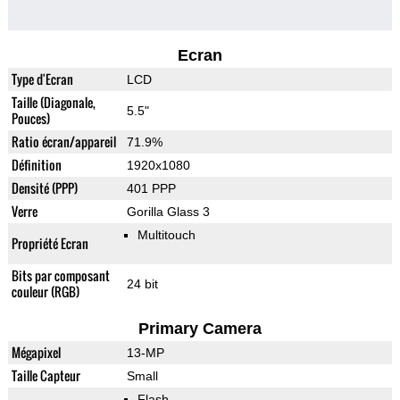
Ecran
Type d'Ecran
LCD
Taille (Diagonale,
5.5"
Pouces)
Ratio écran/appareil
71.9%
Définition
1920x1080
Densité (PPP)
401 PPP
Verre
Gorilla Glass 3
Multitouch
Propriété Ecran
Bits par composant
24 bit
couleur (RGB)
Primary Camera
Mégapixel
13-MP
Taille Capteur
Small
Flash