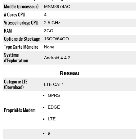
Modèle (processeur)
MSM8974AC
# Cores CPU
4
Vitesse horloge CPU
2.5 GHz
RAM
3GO
Options de Stockage
16GO/64GO
Type Carte Mémoire
None
Système
Android 4.4.2
d'Exploitation
Reseau
Categorie LTE
LTE CAT4
(Download)
GPRS
EDGE
Propriétés Modem
LTE
a