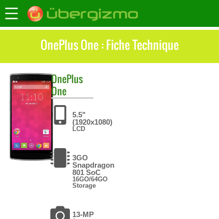
OnePlus One : Fiche Technique
OnePlus
One
5.5"
(1920x1080)
LCD
3GO
Snapdragon
801 SoC
16GO/64GO
Storage
13-MP