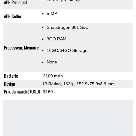
APN Principal
5-MP
APN Selfie
Snapdragon 801 SoC
3GO RAM
Processeur, Memoire
16GO/64GO Storage
None
Batterie
3100 mAh
Design
IP Rating
, 162g
, 152.9x75.9x8.9 mm
Prix du marché (USD)
$160