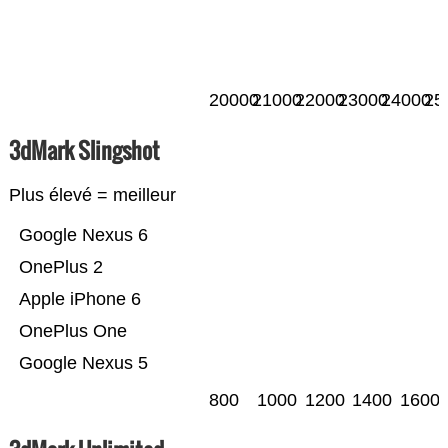
20000
21000
22000
23000
24000
25
3dMark Slingshot
Plus élevé = meilleur
Google Nexus 6
OnePlus 2
Apple iPhone 6
OnePlus One
Google Nexus 5
800
1000
1200
1400
1600