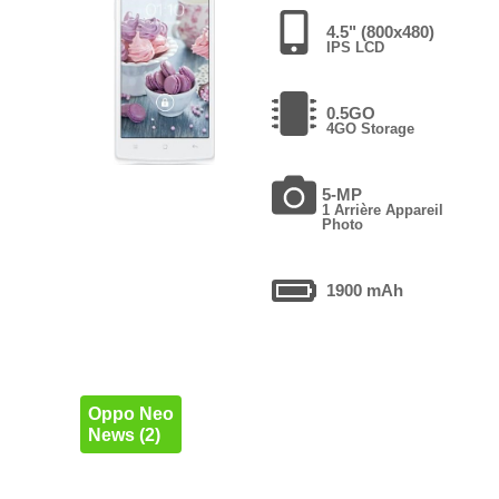
4.5" (800x480)
IPS LCD
0.5GO
4GO Storage
5-MP
1 Arrière Appareil
Photo
1900 mAh
Oppo Neo
News (2)