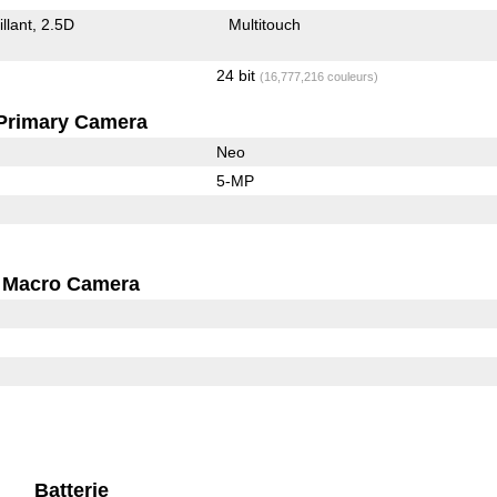
illant
2.5D
Multitouch
24 bit
(16,777,216 couleurs)
Primary Camera
Neo
5-MP
Macro Camera
Batterie