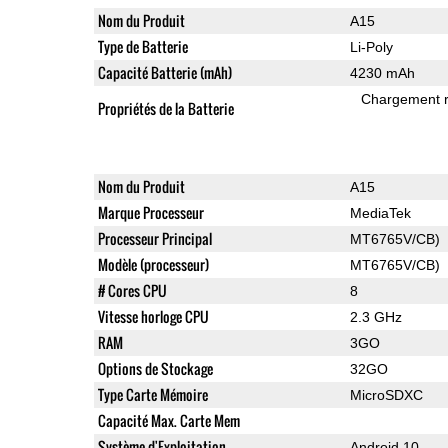
Nom du Produit
A15
Type de Batterie
Li-Poly
Capacité Batterie (mAh)
4230 mAh
Chargement 
Propriétés de la Batterie
Nom du Produit
A15
Marque Processeur
MediaTek
Processeur Principal
MT6765V/CB)
Modèle (processeur)
MT6765V/CB)
# Cores CPU
8
Vitesse horloge CPU
2.3 GHz
RAM
3GO
Options de Stockage
32GO
Type Carte Mémoire
MicroSDXC
Capacité Max. Carte Mem
Système d'Exploitation
Android 10