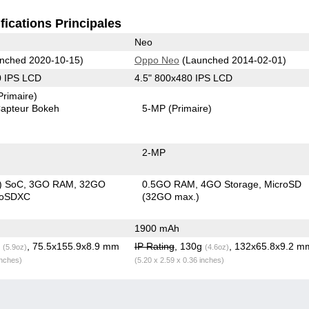
fications Principales
Neo
nched 2020-10-15)
Oppo Neo
(Launched 2014-02-01)
0 IPS LCD
4.5" 800x480 IPS LCD
Primaire)
apteur Bokeh
5-MP
(Primaire)
2-MP
) SoC
3GO RAM
32GO
0.5GO RAM
4GO Storage
MicroSD
roSDXC
(32GO max.)
1900 mAh
g
, 75.5x155.9x8.9 mm
IP Rating
, 130g
, 132x65.8x9.2 m
(5.9oz)
(4.6oz)
inches)
(5.20 x 2.59 x 0.36 inches)