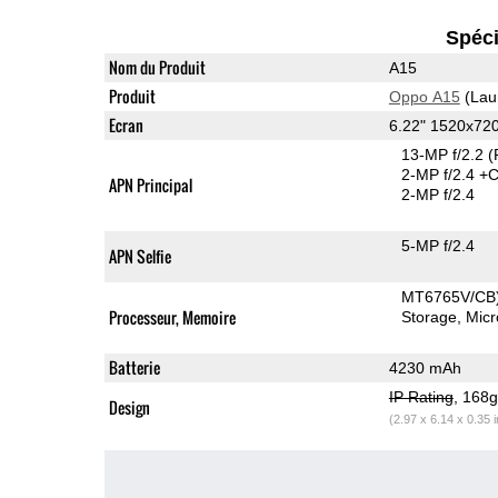
Spéci
Nom du Produit
A15
Produit
Oppo A15
(Lau
Ecran
6.22" 1520x72
13-MP f/2.2
(
2-MP f/2.4
+C
APN Principal
2-MP f/2.4
5-MP f/2.4
APN Selfie
MT6765V/CB
Processeur, Memoire
Storage
Mic
Batterie
4230 mAh
IP Rating
, 168
Design
(2.97 x 6.14 x 0.35 