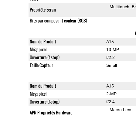
Multitouch
Br
Propriété Ecran
Bits par composant couleur (RGB)
Nom du Produit
A15
Mégapixel
13-MP
Ouverture (f-stop)
f/2.2
Taille Capteur
Small
Nom du Produit
A15
Mégapixel
2-MP
Ouverture (f-stop)
f/2.4
Macro Lens
APN Propriétés Hardware