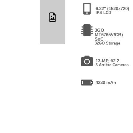
6.22" (1520x720)
IPS LCD
3GO
MT6765V/CB)
SoC
32GO Storage
13-MP, f/2.2
3 Arrière Cameras
4230 mAh