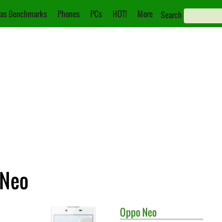
as Benchmarks
Phones
PCs
HOT!
More
Search
 Neo
Oppo
Neo