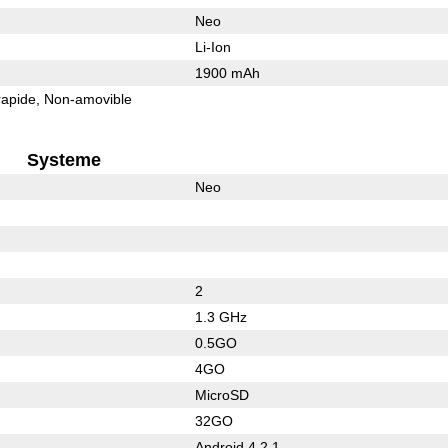
Neo
Li-Ion
1900 mAh
rapide
Non-amovible
Systeme
Neo
2
1.3 GHz
0.5GO
4GO
MicroSD
32GO
Android 4.2.1