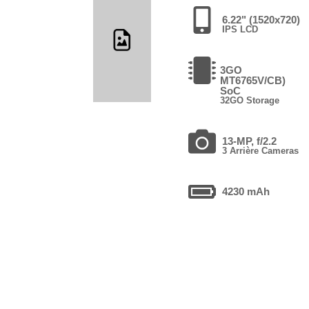
6.22" (1520x720)
IPS LCD
3GO
MT6765V/CB)
SoC
32GO Storage
13-MP, f/2.2
3 Arrière Cameras
4230 mAh