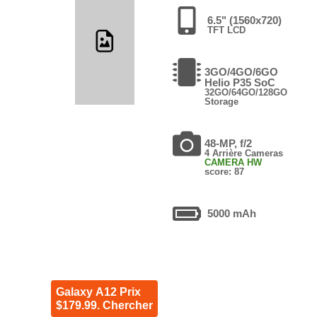
6.5" (1560x720)
TFT LCD
3GO/4GO/6GO
Helio P35 SoC
32GO/64GO/128GO
Storage
48-MP, f/2
4 Arrière Cameras
CAMERA HW
score: 87
5000 mAh
Galaxy A12 Prix
$179.99. Chercher