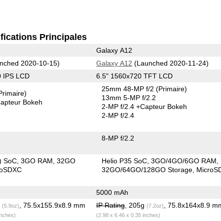
fications Principales
Galaxy A12
nched 2020-10-15)
Galaxy A12
(Launched 2020-11-24)
0 IPS LCD
6.5" 1560x720 TFT LCD
25mm 48-MP f/2
(Primaire)
Primaire)
13mm 5-MP f/2.2
apteur Bokeh
2-MP f/2.4
+Capteur Bokeh
2-MP f/2.4
8-MP f/2.2
) SoC
3GO RAM
32GO
Helio P35 SoC
3GO/4GO/6GO RAM
roSDXC
32GO/64GO/128GO Storage
MicroS
5000 mAh
g
, 75.5x155.9x8.9 mm
IP Rating
, 205g
, 75.8x164x8.9 m
(5.9oz)
(7.2oz)
inches)
(2.98 x 6.46 x 0.35 inches)