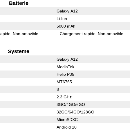
Batterie
Galaxy A12
Li-Ion
5000 mAh
rapide
Non-amovible
Chargement rapide
Non-amovible
Systeme
Galaxy A12
MediaTek
Helio P35
MT6765
8
2.3 GHz
3GO/4GO/6GO
32GO/64GO/128GO
MicroSDXC
Android 10