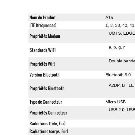
Nom du Produit
A15
LTE (fréquences)
1, 3, 38, 40, 41
UMTS
EDG
Propriétés Modem
a
b
g
n
Standards WiFi
Double band
Propriétés WiFi
Version Bluetooth
Bluetooth 5.0
A2DP
BT LE
Propriétés Bluetooth
Type de Connecteur
Micro USB
USB 2.0
US
Propriétés Connecteur
Radiations (tete, Eur)
Radiations (corps, Eur)