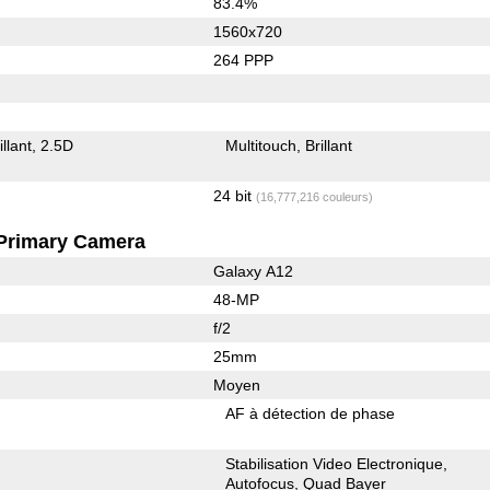
83.4%
1560x720
264 PPP
illant
2.5D
Multitouch
Brillant
24 bit
(16,777,216 couleurs)
Primary Camera
Galaxy A12
48-MP
f/2
25mm
Moyen
AF à détection de phase
Stabilisation Video Electronique
Autofocus
Quad Bayer