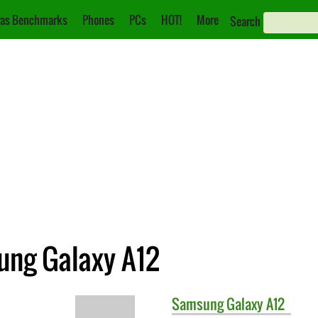
as Benchmarks
Phones
PCs
HOT!
More
Search
ung Galaxy A12
Samsung
Galaxy A12