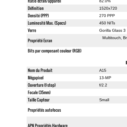
Ratio écran/appareil
82.0%
Définition
1520x720
Densité (PPP)
270 PPP
Luminosité Max. (Specs)
450 NITs
Verre
Gorilla Glass 3
Multitouch
Br
Propriété Ecran
Bits par composant couleur (RGB)
Nom du Produit
A15
Mégapixel
13-MP
Ouverture (f-stop)
f/2.2
Focale (35mm)
Taille Capteur
Small
Propriétés autofocus
APN Propriétés Hardware