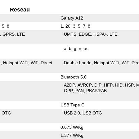
Reseau
Galaxy A12
, 5, 8
1, 20, 3, 5, 7, 8
E
GPRS
LTE
UMTS
EDGE
HSPA+
LTE
a
b
g
n
ac
e
Hotspot WiFi
WiFi Direct
Double bande
Hotspot WiFi
WiFi Dir
Bluetooth 5.0
A2DP
AVRCP
DIP
HFP
HID
HSP
OPP
PAN
PBAP/PAB
USB Type C
B OTG
USB 2.0
USB OTG
0.673 W/Kg
1.377 W/Kg