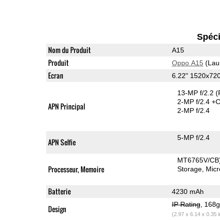
Spéci
Nom du Produit
A15
Produit
Oppo A15
(Lau
Ecran
6.22" 1520x72
13-MP f/2.2
(
2-MP f/2.4
+C
APN Principal
2-MP f/2.4
5-MP f/2.4
APN Selfie
MT6765V/CB
Processeur, Memoire
Storage
Mic
Batterie
4230 mAh
IP Rating
, 168
Design
(2.97 x 6.14 x 0.35 