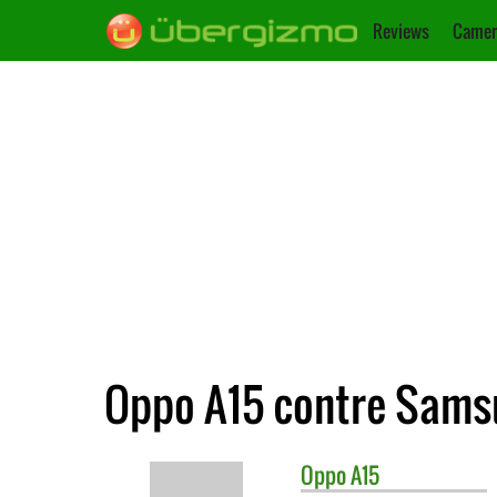
Reviews
Camer
Oppo A15 contre Sams
Oppo
A15