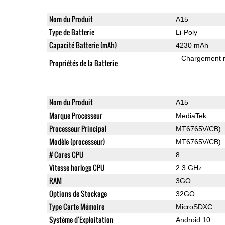
Nom du Produit
A15
Type de Batterie
Li-Poly
Capacité Batterie (mAh)
4230 mAh
Chargement 
Propriétés de la Batterie
Nom du Produit
A15
Marque Processeur
MediaTek
Processeur Principal
MT6765V/CB)
Modèle (processeur)
MT6765V/CB)
# Cores CPU
8
Vitesse horloge CPU
2.3 GHz
RAM
3GO
Options de Stockage
32GO
Type Carte Mémoire
MicroSDXC
Système d'Exploitation
Android 10