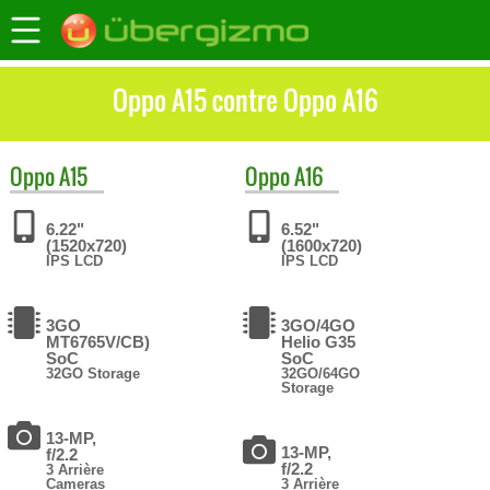
Oppo A15 contre Oppo A16
Oppo
A15
Oppo
A16
6.22"
6.52"
(1520x720)
(1600x720)
IPS LCD
IPS LCD
3GO
3GO/4GO
MT6765V/CB)
Helio G35
SoC
SoC
32GO Storage
32GO/64GO
Storage
13-MP,
13-MP,
f/2.2
f/2.2
3 Arrière
Cameras
3 Arrière