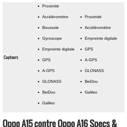
Proximité
Accéléromètre
Proximité
Boussole
Accéléromètre
Gyroscope
Empreinte digitale
Empreinte digitale
GPS
Capteurs
GPS
A-GPS
A-GPS
GLONASS
GLONASS
BeiDou
BeiDou
Galileo
Galileo
Oppo A15 contre Oppo A16 Specs &