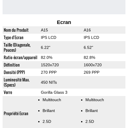
Ecran
Nom du Produit
A15
A16
Type d'Ecran
IPS LCD
IPS LCD
Taille (Diagonale,
6.22"
6.52"
Pouces)
Ratio écran/appareil
82.0%
82.8%
Définition
1520x720
1600x720
Densité (PPP)
270 PPP
269 PPP
Luminosité Max.
450 NITs
(Specs)
Verre
Gorilla Glass 3
Multitouch
Multitouch
Brillant
Brillant
Propriété Ecran
2.5D
2.5D