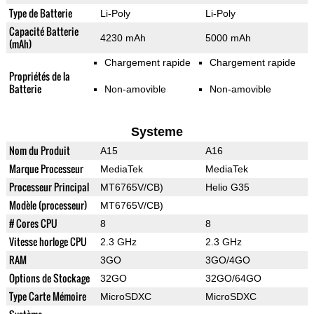
Type de Batterie
Li-Poly
Li-Poly
Capacité Batterie
4230 mAh
5000 mAh
(mAh)
Chargement rapide
Chargement rapide
Propriétés de la
Batterie
Non-amovible
Non-amovible
Systeme
Nom du Produit
A15
A16
Marque Processeur
MediaTek
MediaTek
Processeur Principal
MT6765V/CB)
Helio G35
Modèle (processeur)
MT6765V/CB)
# Cores CPU
8
8
Vitesse horloge CPU
2.3 GHz
2.3 GHz
RAM
3GO
3GO/4GO
Options de Stockage
32GO
32GO/64GO
Type Carte Mémoire
MicroSDXC
MicroSDXC