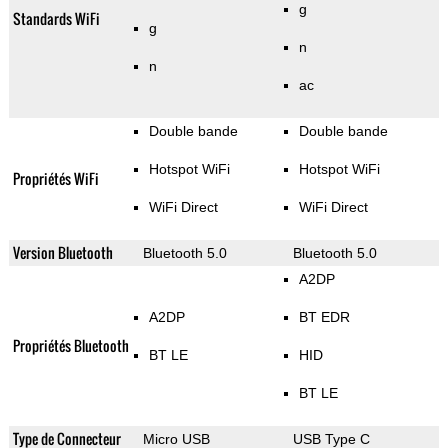
g
Standards WiFi
g
n
n
ac
Double bande
Double bande
Hotspot WiFi
Hotspot WiFi
Propriétés WiFi
WiFi Direct
WiFi Direct
Version Bluetooth
Bluetooth 5.0
Bluetooth 5.0
A2DP
A2DP
BT EDR
Propriétés Bluetooth
BT LE
HID
BT LE
Type de Connecteur
Micro USB
USB Type C