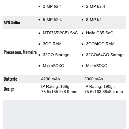
2-MP f/2.4
2-MP f/2.4
5-MP f/2.4
8-MP f/2
APN Selfie
MT6765V/CB) SoC
Helio G35 SoC
3GO RAM
3GO/4GO RAM
Processeur, Memoire
32GO Storage
32GO/64GO Storage
MicroSDXC
MicroSDXC
Batterie
4230 mAh
5000 mAh
IP Rating
, 168g
,
IP Rating
, 190g
,
Design
75.5x155.9x8.9 mm
75.6x163.88x8.4 mm