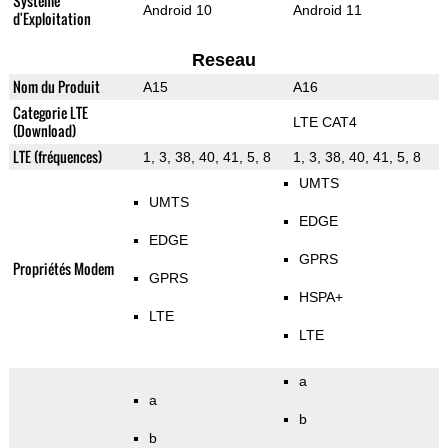
Système
Android 10
Android 11
d'Exploitation
Reseau
Nom du Produit
A15
A16
Categorie LTE
LTE CAT4
(Download)
LTE (fréquences)
1, 3, 38, 40, 41, 5, 8
1, 3, 38, 40, 41, 5, 8
UMTS
UMTS
EDGE
EDGE
GPRS
Propriétés Modem
GPRS
HSPA+
LTE
LTE
a
a
b
b