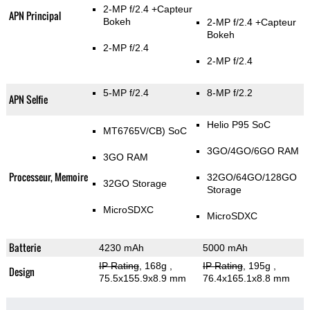
2-MP f/2.4
+Capteur
APN Principal
Bokeh
2-MP f/2.4
+Capteur
Bokeh
2-MP f/2.4
2-MP f/2.4
5-MP f/2.4
8-MP f/2.2
APN Selfie
Helio P95 SoC
MT6765V/CB) SoC
3GO/4GO/6GO RAM
3GO RAM
Processeur, Memoire
32GO/64GO/128GO
32GO Storage
Storage
MicroSDXC
MicroSDXC
Batterie
4230 mAh
5000 mAh
IP Rating
, 168g
,
IP Rating
, 195g
,
Design
75.5x155.9x8.9 mm
76.4x165.1x8.8 mm