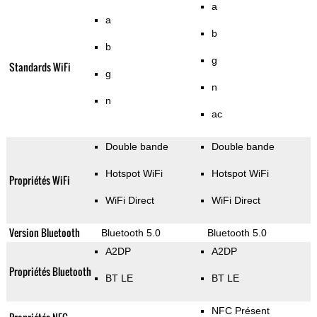
a
a
b
b
g
Standards WiFi
g
n
n
ac
Double bande
Double bande
Hotspot WiFi
Hotspot WiFi
Propriétés WiFi
WiFi Direct
WiFi Direct
Version Bluetooth
Bluetooth 5.0
Bluetooth 5.0
A2DP
A2DP
Propriétés Bluetooth
BT LE
BT LE
NFC Présent