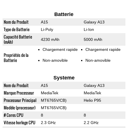
Batterie
Nom du Produit
A15
Galaxy A13
Type de Batterie
Li-Poly
Li-Ion
Capacité Batterie
4230 mAh
5000 mAh
(mAh)
Chargement rapide
Chargement rapide
Propriétés de la
Batterie
Non-amovible
Non-amovible
Systeme
Nom du Produit
A15
Galaxy A13
Marque Processeur
MediaTek
MediaTek
Processeur Principal
MT6765V/CB)
Helio P95
Modèle (processeur)
MT6765V/CB)
# Cores CPU
8
8
Vitesse horloge CPU
2.3 GHz
2.2 GHz