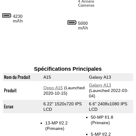
4 Arrière
Cameras
4230
mAh
5000
mAh
Spécifications Principales
Nom du Produit
A15
Galaxy A13
Galaxy A13
Oppo A15
(Launched
Produit
(Launched 2022-03-
2020-10-15)
04)
6.22" 1520x720 IPS
6.6" 2408x1080 IPS
Ecran
LCD
LCD
50-MP f/1.8
(Primaire)
13-MP f/2.2
(Primaire)
5-MP f/2.2