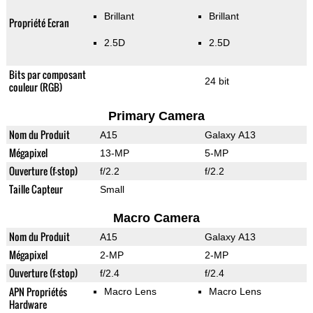
Brillant
Brillant
Propriété Ecran
2.5D
2.5D
Bits par composant
24 bit
couleur (RGB)
Primary Camera
Nom du Produit
A15
Galaxy A13
Mégapixel
13-MP
5-MP
Ouverture (f-stop)
f/2.2
f/2.2
Taille Capteur
Small
Macro Camera
Nom du Produit
A15
Galaxy A13
Mégapixel
2-MP
2-MP
Ouverture (f-stop)
f/2.4
f/2.4
APN Propriétés
Macro Lens
Macro Lens
Hardware