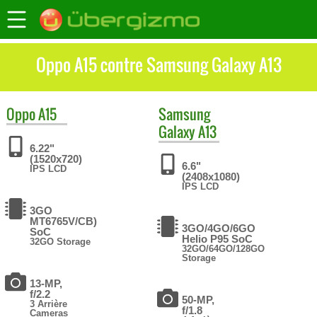
Oppo A15 contre Samsung Galaxy A13
Oppo
A15
Samsung
Galaxy A13
6.22"
(1520x720)
6.6"
IPS LCD
(2408x1080)
IPS LCD
3GO
MT6765V/CB)
3GO/4GO/6GO
SoC
Helio P95 SoC
32GO Storage
32GO/64GO/128GO
Storage
13-MP,
f/2.2
50-MP,
3 Arrière
f/1.8
Cameras