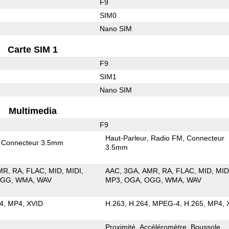
F9
SIM0
Nano SIM
Carte SIM 1
F9
SIM1
Nano SIM
Multimedia
F9
Haut-Parleur
Radio FM
Connecteur
Connecteur 3.5mm
3.5mm
MR
RA
FLAC
MID
MIDI
AAC
3GA
AMR
RA
FLAC
MID
MID
OGG
WMA
WAV
MP3
OGA
OGG
WMA
WAV
4
MP4
XVID
H.263
H.264
MPEG-4
H.265
MP4
Proximité
Accéléromètre
Boussole