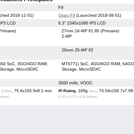
F9
ched 2018-11-01)
Oppo F9
(Launched 2018-08-01)
 IPS LCD
6.3" 2340x1080 IPS LCD
Primaire)
27mm 16-MP f/1.85
(Primaire)
2-MP
25mm 25-MP f/2
450 SoC
3GO/4GO RAM
MT6771) SoC
4GO/6GO RAM
64G
torage
MicroSDXC
Storage
MicroSDXC
3500 mAh, VOOC
g
, 75.4x155.9x8.1 mm
IP Rating
, 169g
, 74.04x156.7x7.9
(5.9oz)
(6oz)
inches)
(2.91 x 6.17 x 0.31 inches)