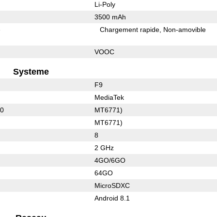
Li-Poly
3500 mAh
e
Chargement rapide
Non-amovible
VOOC
Systeme
F9
MediaTek
50
MT6771)
MT6771)
8
2 GHz
4GO/6GO
64GO
MicroSDXC
Android 8.1