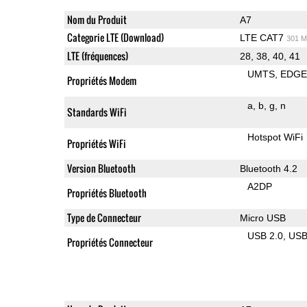
Nom du Produit
A7
Categorie LTE (Download)
LTE CAT7
301 M
LTE (fréquences)
28, 38, 40, 41
UMTS
EDG
Propriétés Modem
a
b
g
n
Standards WiFi
Hotspot WiFi
Propriétés WiFi
Version Bluetooth
Bluetooth 4.2
A2DP
Propriétés Bluetooth
Type de Connecteur
Micro USB
USB 2.0
US
Propriétés Connecteur