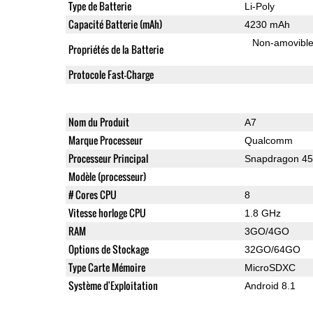
Type de Batterie
Li-Poly
Capacité Batterie (mAh)
4230 mAh
Non-amovibl
Propriétés de la Batterie
Protocole Fast-Charge
Nom du Produit
A7
Marque Processeur
Qualcomm
Processeur Principal
Snapdragon 4
Modèle (processeur)
# Cores CPU
8
Vitesse horloge CPU
1.8 GHz
RAM
3GO/4GO
Options de Stockage
32GO/64GO
Type Carte Mémoire
MicroSDXC
Système d'Exploitation
Android 8.1