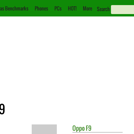
as Benchmarks
Phones
PCs
HOT!
More
Search
9
Oppo
F9