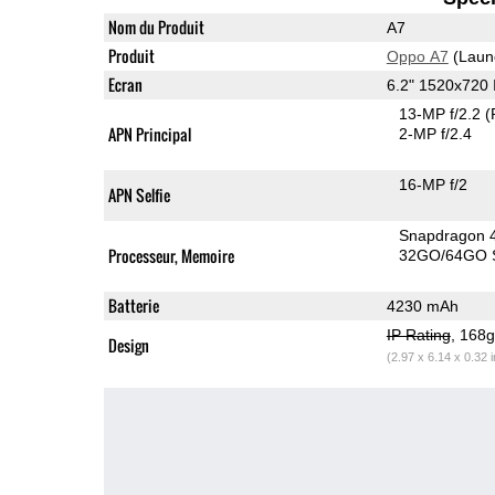
Nom du Produit
A7
Produit
Oppo A7
(Laun
Ecran
6.2" 1520x720
13-MP f/2.2
(
APN Principal
2-MP f/2.4
16-MP f/2
APN Selfie
Snapdragon 
Processeur, Memoire
32GO/64GO S
Batterie
4230 mAh
IP Rating
, 168
Design
(2.97 x 6.14 x 0.32 