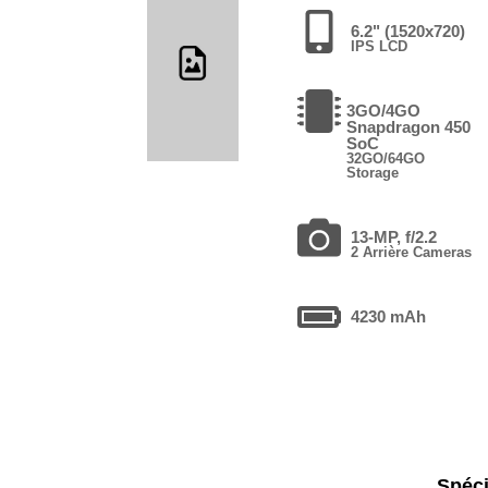
6.2" (1520x720)
IPS LCD
3GO/4GO
Snapdragon 450
SoC
32GO/64GO
Storage
13-MP, f/2.2
2 Arrière Cameras
4230 mAh
Spéci