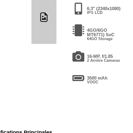
6.3" (2340x1080)
IPS LCD
4GO/6GO
MT6771) SoC
64GO Storage
16-MP, f/1.85
2 Arrière Cameras
3500 mAh
VOOC
fications Principales