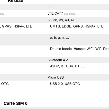
Reseau
F9
LTE CAT7
bps
301 Mbps
28, 38, 39, 40, 41
E
GPRS
HSPA+
LTE
UMTS
EDGE
GPRS
HSPA+
LTE
a
b
g
n
ac
Double bande
Hotspot WiFi
WiFi Dir
Bluetooth 4.2
A2DP
BT EDR
BT LE
Micro USB
B OTG
USB 2.0
USB OTG
Carte SIM 0