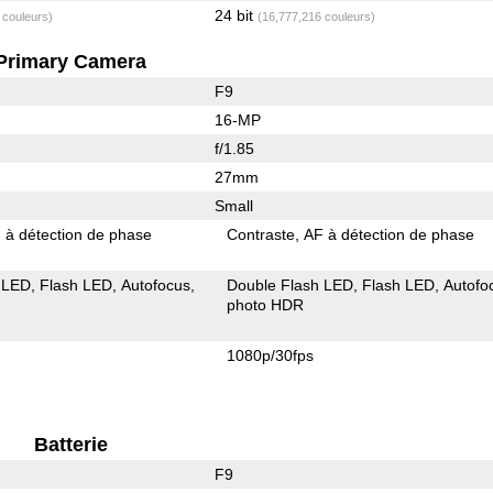
24 bit
 couleurs)
(16,777,216 couleurs)
Primary Camera
F9
16-MP
f/1.85
27mm
Small
 à détection de phase
Contraste
AF à détection de phase
 LED
Flash LED
Autofocus
Double Flash LED
Flash LED
Autofo
photo HDR
1080p/30fps
Batterie
F9