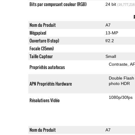
Bits par composant couleur (RGB)
24 bit
(16,777,216
Nom du Produit
A7
Mégapixel
13-MP
Ouverture (f-stop)
f/2.2
Focale (35mm)
Taille Capteur
Small
Contraste
AF
Propriétés autofocus
Double Flash
APN Propriétés Hardware
photo HDR
1080p/30fps
Résolutions Vidéo
Nom du Produit
A7