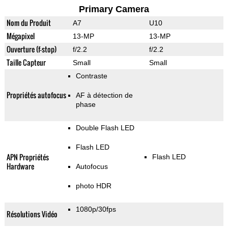
Primary Camera
Nom du Produit
A7
U10
Mégapixel
13-MP
13-MP
Ouverture (f-stop)
f/2.2
f/2.2
Taille Capteur
Small
Small
Contraste
Propriétés autofocus
AF à détection de
phase
Double Flash LED
Flash LED
APN Propriétés
Flash LED
Hardware
Autofocus
photo HDR
1080p/30fps
Résolutions Vidéo