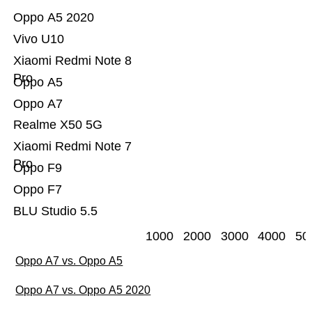
Oppo A5 2020
Vivo U10
Xiaomi Redmi Note 8
Pro
Oppo A5
Oppo A7
Realme X50 5G
Xiaomi Redmi Note 7
Pro
Oppo F9
Oppo F7
BLU Studio 5.5
1000
2000
3000
4000
50
Oppo A7 vs. Oppo A5
Oppo A7 vs. Oppo A5 2020