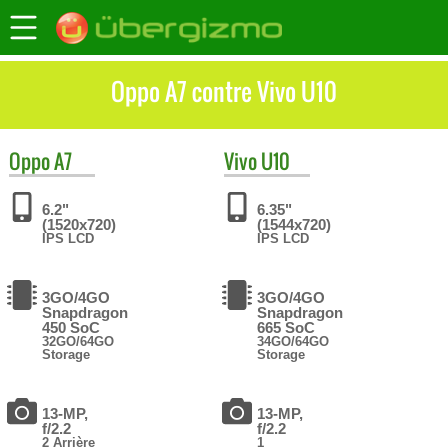
Oppo A7 contre Vivo U10
Oppo
A7
Vivo
U10
6.2"
6.35"
(1520x720)
(1544x720)
IPS LCD
IPS LCD
3GO/4GO
3GO/4GO
Snapdragon
Snapdragon
450 SoC
665 SoC
32GO/64GO
34GO/64GO
Storage
Storage
13-MP,
13-MP,
f/2.2
f/2.2
2 Arrière
1