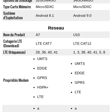
Options de Stockage
32GO/64GO
34GO/64GO
Type Carte Mémoire
MicroSDXC
MicroSDXC
Système
Android 8.1
Android 9.0
d'Exploitation
Reseau
Nom du Produit
A7
U10
Categorie LTE
LTE CAT7
LTE CAT12
(Download)
LTE (fréquences)
28, 38, 40, 41
1, 3, 38, 40, 41, 5, 8
UMTS
UMTS
EDGE
EDGE
GPRS
Propriétés Modem
GPRS
HSPA+
LTE
LTE
a
a