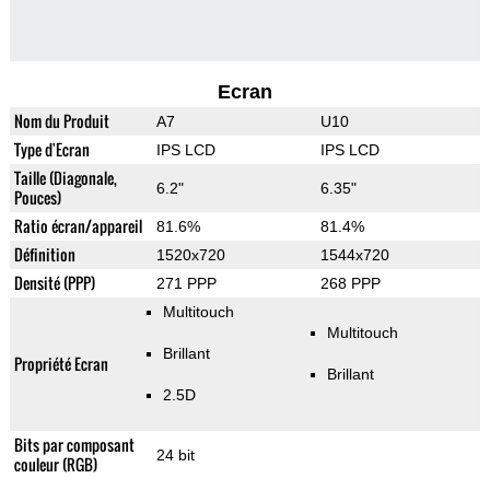
Ecran
Nom du Produit
A7
U10
Type d'Ecran
IPS LCD
IPS LCD
Taille (Diagonale,
6.2"
6.35"
Pouces)
Ratio écran/appareil
81.6%
81.4%
Définition
1520x720
1544x720
Densité (PPP)
271 PPP
268 PPP
Multitouch
Multitouch
Brillant
Propriété Ecran
Brillant
2.5D
Bits par composant
24 bit
couleur (RGB)