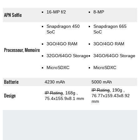
16-MP f/2
8-MP
APN Selfie
Snapdragon 450
Snapdragon 665
SoC
SoC
3GO/4GO RAM
3GO/4GO RAM
Processeur, Memoire
32GO/64GO Storage
34GO/64GO Storage
MicroSDXC
MicroSDXC
Batterie
4230 mAh
5000 mAh
IP Rating
, 190g
,
IP Rating
, 168g
,
Design
76.77x159.43x8.92
75.4x155.9x8.1 mm
mm