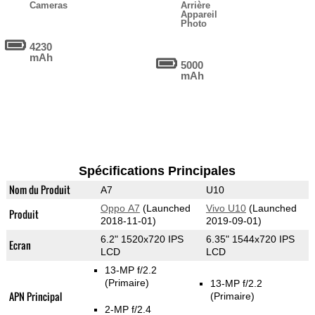
Cameras
Arrière
Appareil
Photo
4230
mAh
5000
mAh
Spécifications Principales
Nom du Produit
A7
U10
Oppo A7
(Launched
Vivo U10
(Launched
Produit
2018-11-01)
2019-09-01)
6.2" 1520x720 IPS
6.35" 1544x720 IPS
Ecran
LCD
LCD
13-MP f/2.2
(Primaire)
13-MP f/2.2
APN Principal
(Primaire)
2-MP f/2.4