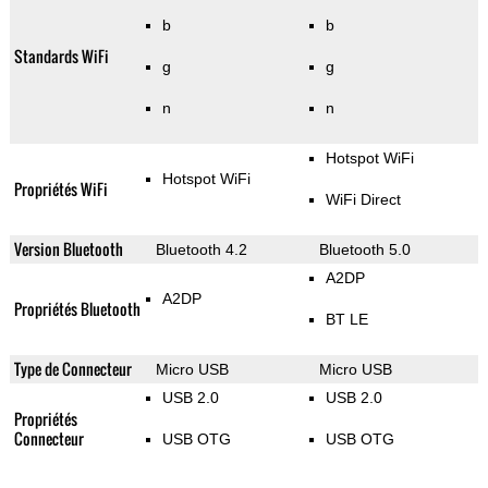
b
b
Standards WiFi
g
g
n
n
Hotspot WiFi
Hotspot WiFi
Propriétés WiFi
WiFi Direct
Version Bluetooth
Bluetooth 4.2
Bluetooth 5.0
A2DP
A2DP
Propriétés Bluetooth
BT LE
Type de Connecteur
Micro USB
Micro USB
USB 2.0
USB 2.0
Propriétés
Connecteur
USB OTG
USB OTG