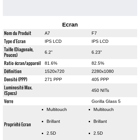
Ecran
Nom du Produit
A7
F7
Type d'Ecran
IPS LCD
IPS LCD
Taille (Diagonale,
6.2"
6.23"
Pouces)
Ratio écran/appareil
81.6%
82.5%
Définition
1520x720
2280x1080
Densité (PPP)
271 PPP
405 PPP
Luminosité Max.
450 NITs
(Specs)
Verre
Gorilla Glass 5
Multitouch
Multitouch
Brillant
Brillant
Propriété Ecran
2.5D
2.5D