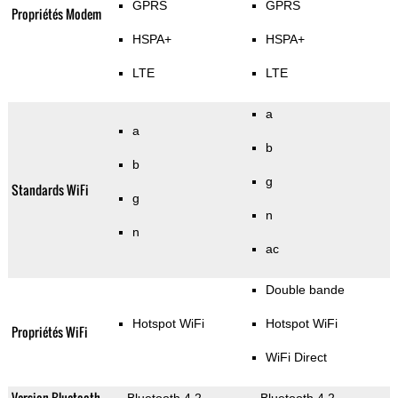
GPRS
GPRS
Propriétés Modem
HSPA+
HSPA+
LTE
LTE
a
a
b
b
g
Standards WiFi
g
n
n
ac
Double bande
Hotspot WiFi
Hotspot WiFi
Propriétés WiFi
WiFi Direct
Version Bluetooth