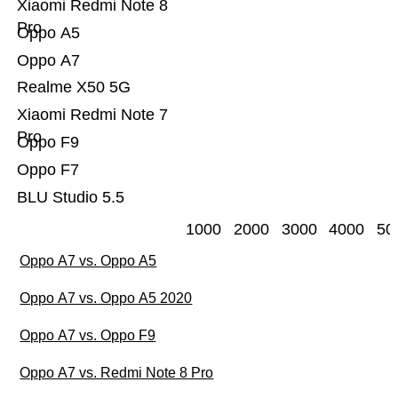
Xiaomi Redmi Note 8
Pro
Oppo A5
Oppo A7
Realme X50 5G
Xiaomi Redmi Note 7
Pro
Oppo F9
Oppo F7
BLU Studio 5.5
1000
2000
3000
4000
50
Oppo A7 vs. Oppo A5
Oppo A7 vs. Oppo A5 2020
Oppo A7 vs. Oppo F9
Oppo A7 vs. Redmi Note 8 Pro