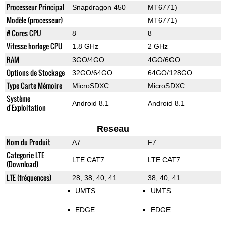
Processeur Principal
Snapdragon 450
MT6771)
Modèle (processeur)
MT6771)
# Cores CPU
8
8
Vitesse horloge CPU
1.8 GHz
2 GHz
RAM
3GO/4GO
4GO/6GO
Options de Stockage
32GO/64GO
64GO/128GO
Type Carte Mémoire
MicroSDXC
MicroSDXC
Système
Android 8.1
Android 8.1
d'Exploitation
Reseau
Nom du Produit
A7
F7
Categorie LTE
LTE CAT7
LTE CAT7
(Download)
LTE (fréquences)
28, 38, 40, 41
38, 40, 41
UMTS
UMTS
EDGE
EDGE