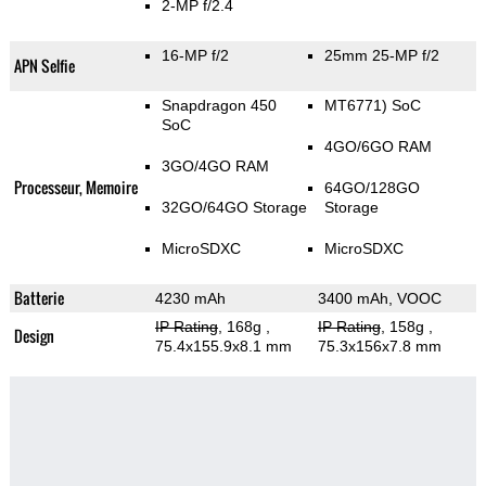
2-MP f/2.4
16-MP f/2
25mm 25-MP f/2
APN Selfie
Snapdragon 450
MT6771) SoC
SoC
4GO/6GO RAM
3GO/4GO RAM
Processeur, Memoire
64GO/128GO
32GO/64GO Storage
Storage
MicroSDXC
MicroSDXC
Batterie
4230 mAh
3400 mAh, VOOC
IP Rating
, 168g
,
IP Rating
, 158g
,
Design
75.4x155.9x8.1 mm
75.3x156x7.8 mm