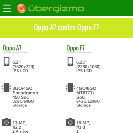
Oppo A7 contre Oppo F7
Oppo
A7
Oppo
F7
6.2"
6.23"
(1520x720)
(2280x1080)
IPS LCD
IPS LCD
3GO/4GO
4GO/6GO
Snapdragon
MT6771)
450 SoC
SoC
32GO/64GO
64GO/128GO
Storage
Storage
13-MP,
16-MP,
f/2.2
f/1.8
2 Arrière
1