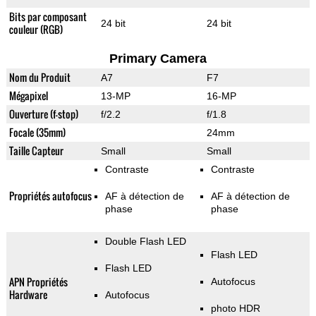
Bits par composant
24 bit
24 bit
couleur (RGB)
Primary Camera
Nom du Produit
A7
F7
Mégapixel
13-MP
16-MP
Ouverture (f-stop)
f/2.2
f/1.8
Focale (35mm)
24mm
Taille Capteur
Small
Small
Contraste
Contraste
Propriétés autofocus
AF à détection de
AF à détection de
phase
phase
Double Flash LED
Flash LED
Flash LED
APN Propriétés
Autofocus
Hardware
Autofocus
photo HDR