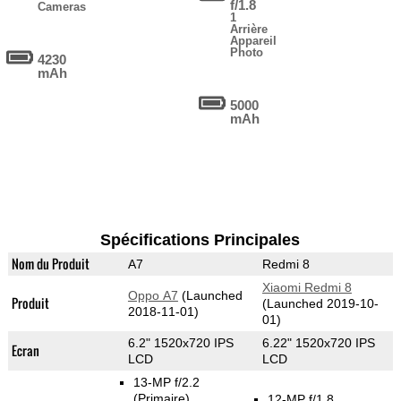
f/1.8
Cameras
1
Arrière
Appareil
Photo
4230
mAh
5000
mAh
Spécifications Principales
Nom du Produit
A7
Redmi 8
Xiaomi Redmi 8
Oppo A7
(Launched
Produit
(Launched 2019-10-
2018-11-01)
01)
6.2" 1520x720 IPS
6.22" 1520x720 IPS
Ecran
LCD
LCD
13-MP f/2.2
(Primaire)
12-MP f/1.8