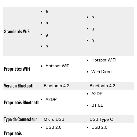
a
b
b
g
Standards WiFi
g
n
n
Hotspot WiFi
Hotspot WiFi
Propriétés WiFi
WiFi Direct
Version Bluetooth
Bluetooth 4.2
Bluetooth 4.2
A2DP
A2DP
Propriétés Bluetooth
BT LE
Type de Connecteur
Micro USB
USB Type C
USB 2.0
USB 2.0
Propriétés