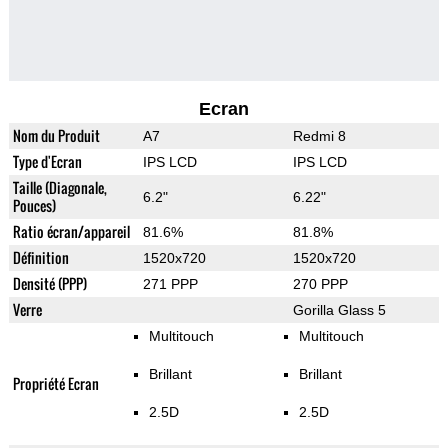
Ecran
Nom du Produit
A7
Redmi 8
Type d'Ecran
IPS LCD
IPS LCD
Taille (Diagonale,
6.2"
6.22"
Pouces)
Ratio écran/appareil
81.6%
81.8%
Définition
1520x720
1520x720
Densité (PPP)
271 PPP
270 PPP
Verre
Gorilla Glass 5
Multitouch
Multitouch
Brillant
Brillant
Propriété Ecran
2.5D
2.5D