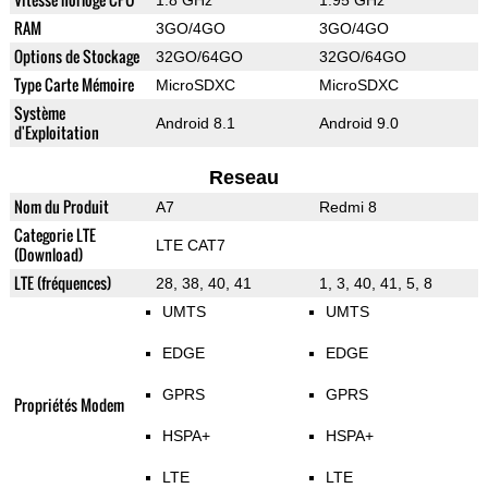
1.8 GHz
1.95 GHz
RAM
3GO/4GO
3GO/4GO
Options de Stockage
32GO/64GO
32GO/64GO
Type Carte Mémoire
MicroSDXC
MicroSDXC
Système
Android 8.1
Android 9.0
d'Exploitation
Reseau
Nom du Produit
A7
Redmi 8
Categorie LTE
LTE CAT7
(Download)
LTE (fréquences)
28, 38, 40, 41
1, 3, 40, 41, 5, 8
UMTS
UMTS
EDGE
EDGE
GPRS
GPRS
Propriétés Modem
HSPA+
HSPA+
LTE
LTE