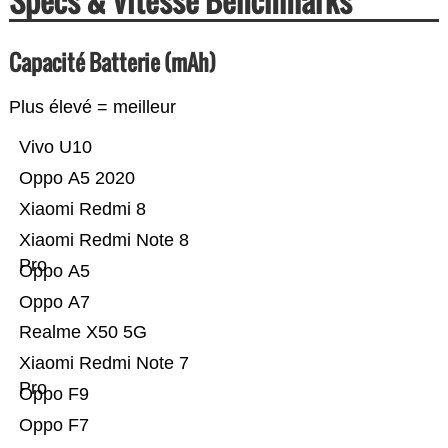
Specs & Vitesse Benchmarks
Capacité Batterie (mAh)
Plus élevé = meilleur
Vivo U10
Oppo A5 2020
Xiaomi Redmi 8
Xiaomi Redmi Note 8
Pro
Oppo A5
Oppo A7
Realme X50 5G
Xiaomi Redmi Note 7
Pro
Oppo F9
Oppo F7