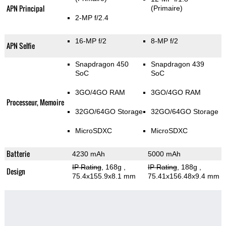
APN Principal
(Primaire)
2-MP f/2.4
16-MP f/2
8-MP f/2
APN Selfie
Snapdragon 450
Snapdragon 439
SoC
SoC
3GO/4GO RAM
3GO/4GO RAM
Processeur, Memoire
32GO/64GO Storage
32GO/64GO Storage
MicroSDXC
MicroSDXC
Batterie
4230 mAh
5000 mAh
IP Rating
, 168g
,
IP Rating
, 188g
,
Design
75.4x155.9x8.1 mm
75.41x156.48x9.4 mm