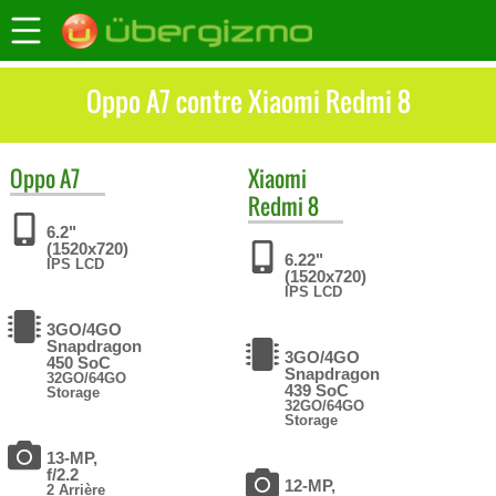
Oppo A7 contre Xiaomi Redmi 8
Oppo
A7
Xiaomi
Redmi 8
6.2"
(1520x720)
6.22"
IPS LCD
(1520x720)
IPS LCD
3GO/4GO
Snapdragon
3GO/4GO
450 SoC
Snapdragon
32GO/64GO
439 SoC
Storage
32GO/64GO
Storage
13-MP,
f/2.2
12-MP,
2 Arrière