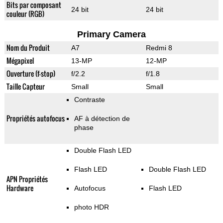
Bits par composant
24 bit
24 bit
couleur (RGB)
Primary Camera
Nom du Produit
A7
Redmi 8
Mégapixel
13-MP
12-MP
Ouverture (f-stop)
f/2.2
f/1.8
Taille Capteur
Small
Small
Contraste
Propriétés autofocus
AF à détection de
phase
Double Flash LED
Flash LED
Double Flash LED
APN Propriétés
Hardware
Autofocus
Flash LED
photo HDR