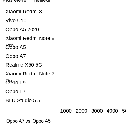
Plus élevé = meilleur
Xiaomi Redmi 8
Vivo U10
Oppo A5 2020
Xiaomi Redmi Note 8
Pro
Oppo A5
Oppo A7
Realme X50 5G
Xiaomi Redmi Note 7
Pro
Oppo F9
Oppo F7
BLU Studio 5.5
1000
2000
3000
4000
50
Oppo A7 vs. Oppo A5