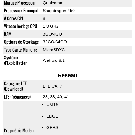
Marque Processeur
Qualcomm
Processeur Principal
Snapdragon 450
# Cores CPU
8
Vitesse horloge CPU
1.8 GHz
RAM
3GO/4GO
Options de Stockage
32GO/64GO
Type Carte Mémoire
MicroSDXC
Système
Android 8.1
d'Exploitation
Reseau
Categorie LTE
LTE CAT7
(Download)
LTE (fréquences)
28, 38, 40, 41
UMTS
EDGE
GPRS
Propriétés Modem