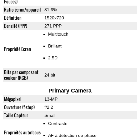
Pouces)
Ratio écran/appareil
81.6%
Définition
1520x720
Densité (PPP)
271 PPP
Multitouch
Brillant
Propriété Ecran
2.5D
Bits par composant
24 bit
couleur (RGB)
Primary Camera
Mégapixel
13-MP
Ouverture (f-stop)
f/2.2
Taille Capteur
Small
Contraste
Propriétés autofocus
AF à détection de phase