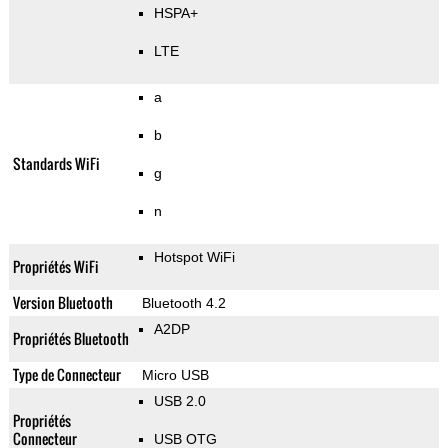
HSPA+
LTE
a
b
Standards WiFi
g
n
Hotspot WiFi
Propriétés WiFi
Version Bluetooth
Bluetooth 4.2
A2DP
Propriétés Bluetooth
Type de Connecteur
Micro USB
USB 2.0
Propriétés
Connecteur
USB OTG