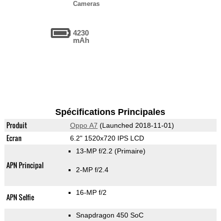
Cameras
4230
mAh
Spécifications Principales
Produit
Oppo A7
(Launched 2018-11-01)
Ecran
6.2" 1520x720 IPS LCD
13-MP f/2.2
(Primaire)
APN Principal
2-MP f/2.4
16-MP f/2
APN Selfie
Snapdragon 450 SoC