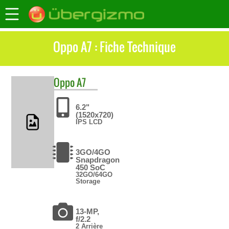
Oppo A7 : Fiche Technique
Oppo
A7
6.2"
(1520x720)
IPS LCD
3GO/4GO
Snapdragon
450 SoC
32GO/64GO
Storage
13-MP,
f/2.2
2 Arrière