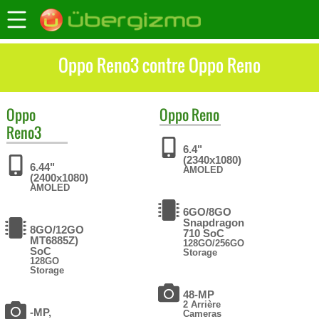
Oppo Reno3 contre Oppo Reno
Oppo
Oppo
Reno
Reno3
6.4"
(2340x1080)
6.44"
AMOLED
(2400x1080)
AMOLED
6GO/8GO
Snapdragon
8GO/12GO
710 SoC
MT6885Z)
128GO/256GO
SoC
Storage
128GO
Storage
48-MP
2 Arrière
-MP,
Cameras