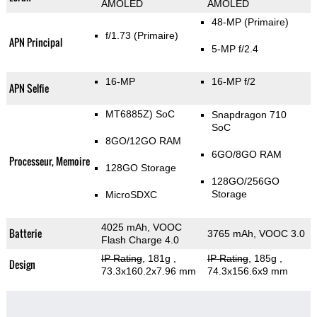
AMOLED
AMOLED
48-MP
(Primaire)
f/1.73
(Primaire)
APN Principal
5-MP f/2.4
16-MP
16-MP f/2
APN Selfie
MT6885Z) SoC
Snapdragon 710
SoC
8GO/12GO RAM
6GO/8GO RAM
Processeur, Memoire
128GO Storage
128GO/256GO
Storage
MicroSDXC
4025 mAh, VOOC
Batterie
3765 mAh, VOOC 3.0
Flash Charge 4.0
IP Rating
, 181g
,
IP Rating
, 185g
,
Design
73.3x160.2x7.96 mm
74.3x156.6x9 mm