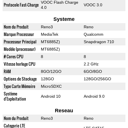
VOOC Flash Charge
Protocole Fast-Charge
VOOC 3.0
4.0
Systeme
Nom du Produit
Reno3
Reno
Marque Processeur
MediaTek
Qualcomm
Processeur Principal
MT6885Z)
Snapdragon 710
Modèle (processeur)
MT6885Z)
# Cores CPU
8
8
Vitesse horloge CPU
2.2 GHz
RAM
8GO/12GO
6GO/8GO
Options de Stockage
128GO
128GO/256GO
Type Carte Mémoire
MicroSDXC
Système
Android 10
Android 9.0
d'Exploitation
Reseau
Nom du Produit
Reno3
Reno
Categorie LTE