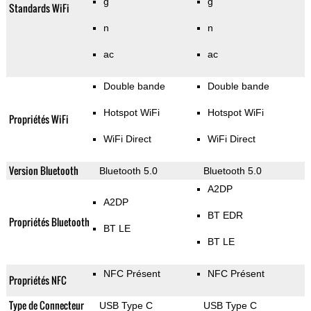
g
g
Standards WiFi
n
n
ac
ac
Double bande
Double bande
Hotspot WiFi
Hotspot WiFi
Propriétés WiFi
WiFi Direct
WiFi Direct
Version Bluetooth
Bluetooth 5.0
Bluetooth 5.0
A2DP
A2DP
BT EDR
Propriétés Bluetooth
BT LE
BT LE
NFC Présent
NFC Présent
Propriétés NFC
Type de Connecteur
USB Type C
USB Type C