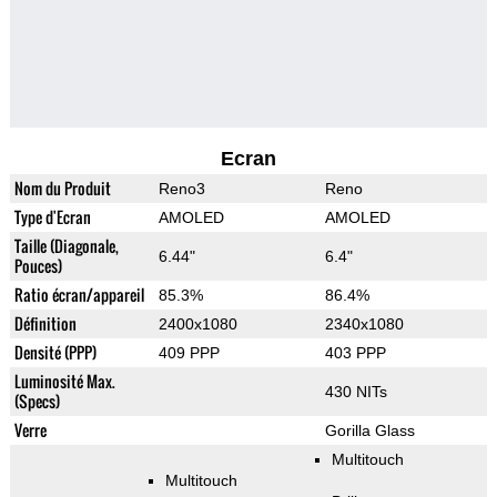
Ecran
Nom du Produit
Reno3
Reno
Type d'Ecran
AMOLED
AMOLED
Taille (Diagonale,
6.44"
6.4"
Pouces)
Ratio écran/appareil
85.3%
86.4%
Définition
2400x1080
2340x1080
Densité (PPP)
409 PPP
403 PPP
Luminosité Max.
430 NITs
(Specs)
Verre
Gorilla Glass
Multitouch
Multitouch