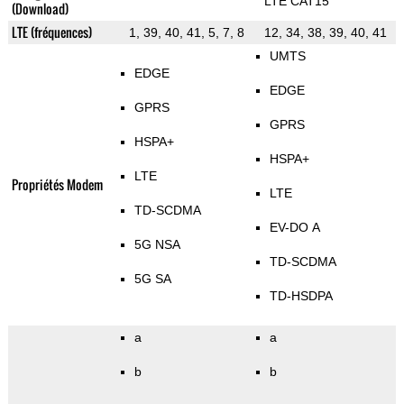
LTE CAT15
(Download)
LTE (fréquences)
1, 39, 40, 41, 5, 7, 8
12, 34, 38, 39, 40, 41
UMTS
EDGE
EDGE
GPRS
GPRS
HSPA+
HSPA+
LTE
Propriétés Modem
LTE
TD-SCDMA
EV-DO A
5G NSA
TD-SCDMA
5G SA
TD-HSDPA
a
a
b
b