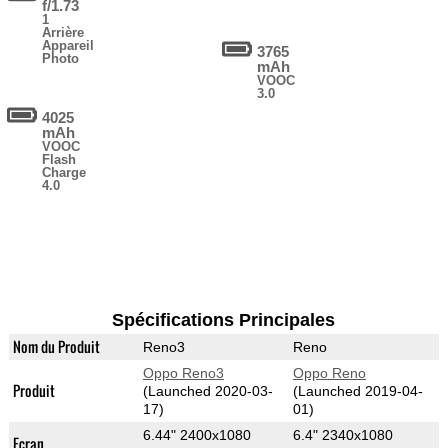
f/1.73
1
Arrière
Appareil
3765
Photo
mAh
VOOC
3.0
4025
mAh
VOOC
Flash
Charge
4.0
Spécifications Principales
Nom du Produit
Reno3
Reno
Oppo Reno3
Oppo Reno
Produit
(Launched 2020-03-
(Launched 2019-04-
17)
01)
6.44" 2400x1080
6.4" 2340x1080
Ecran