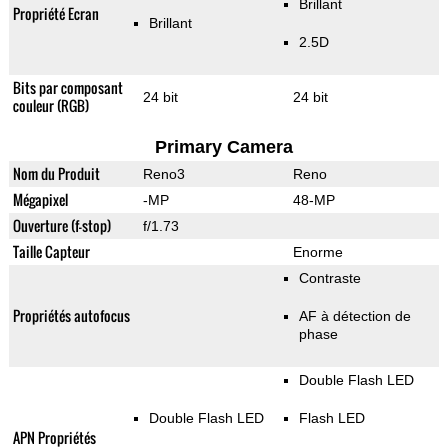
Brillant
Propriété Ecran
Brillant
2.5D
Bits par composant
24 bit
24 bit
couleur (RGB)
Primary Camera
Nom du Produit
Reno3
Reno
Mégapixel
-MP
48-MP
Ouverture (f-stop)
f/1.73
Taille Capteur
Enorme
Contraste
Propriétés autofocus
AF à détection de
phase
Double Flash LED
Double Flash LED
Flash LED
APN Propriétés