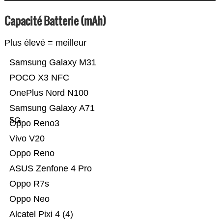
Capacité Batterie (mAh)
Plus élevé = meilleur
Samsung Galaxy M31
POCO X3 NFC
OnePlus Nord N100
Samsung Galaxy A71
5G
Oppo Reno3
Vivo V20
Oppo Reno
ASUS Zenfone 4 Pro
Oppo R7s
Oppo Neo
Alcatel Pixi 4 (4)