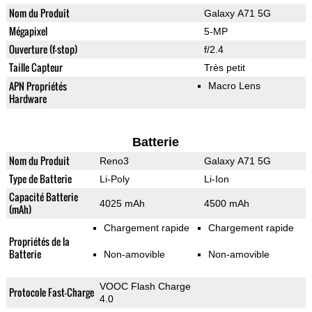
Nom du Produit
Galaxy A71 5G
Mégapixel
5-MP
Ouverture (f-stop)
f/2.4
Taille Capteur
Très petit
APN Propriétés
Macro Lens
Hardware
Batterie
Nom du Produit
Reno3
Galaxy A71 5G
Type de Batterie
Li-Poly
Li-Ion
Capacité Batterie
4025 mAh
4500 mAh
(mAh)
Chargement rapide
Chargement rapide
Propriétés de la
Batterie
Non-amovible
Non-amovible
VOOC Flash Charge
Protocole Fast-Charge
4.0