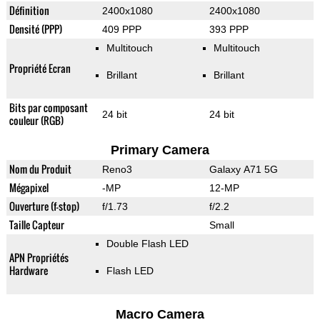
Définition
2400x1080
2400x1080
Densité (PPP)
409 PPP
393 PPP
Multitouch
Multitouch
Propriété Ecran
Brillant
Brillant
Bits par composant
24 bit
24 bit
couleur (RGB)
Primary Camera
Nom du Produit
Reno3
Galaxy A71 5G
Mégapixel
-MP
12-MP
Ouverture (f-stop)
f/1.73
f/2.2
Taille Capteur
Small
Double Flash LED
APN Propriétés
Hardware
Flash LED
Macro Camera