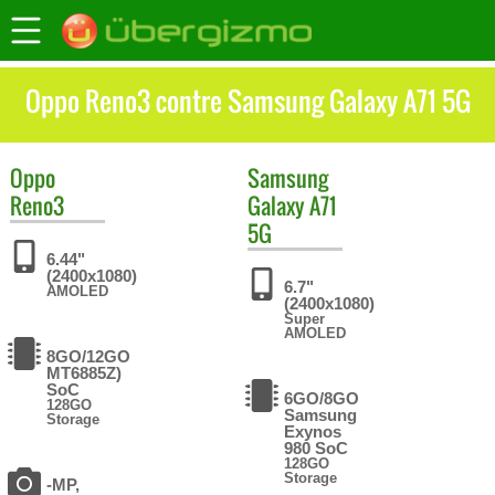
Oppo Reno3 contre Samsung Galaxy A71 5G
Oppo
Samsung
Reno3
Galaxy A71
5G
6.44"
(2400x1080)
6.7"
AMOLED
(2400x1080)
Super
AMOLED
8GO/12GO
MT6885Z)
SoC
6GO/8GO
128GO
Samsung
Storage
Exynos
980 SoC
128GO
Storage
-MP,