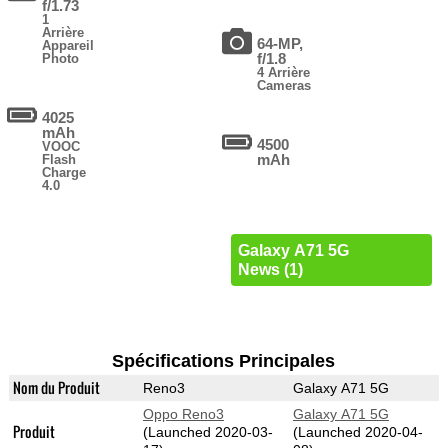
f/1.73
1
Arrière
64-MP,
Appareil
f/1.8
Photo
4 Arrière
Cameras
4025
mAh
4500
VOOC
mAh
Flash
Charge
4.0
Galaxy A71 5G
News (1)
Spécifications Principales
Nom du Produit
Reno3
Galaxy A71 5G
Oppo Reno3
Galaxy A71 5G
Produit
(Launched 2020-03-
(Launched 2020-04-