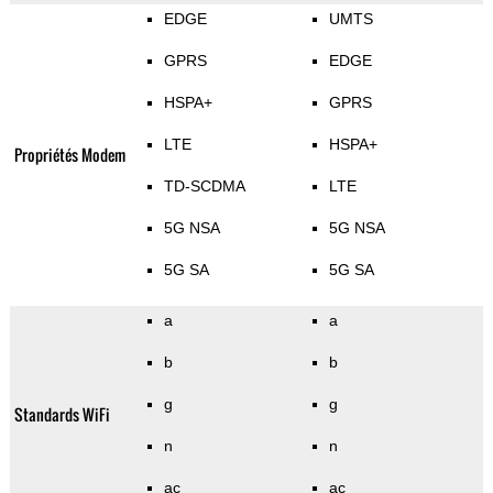
EDGE
UMTS
GPRS
EDGE
HSPA+
GPRS
LTE
HSPA+
Propriétés Modem
TD-SCDMA
LTE
5G NSA
5G NSA
5G SA
5G SA
a
a
b
b
g
g
Standards WiFi
n
n
ac
ac