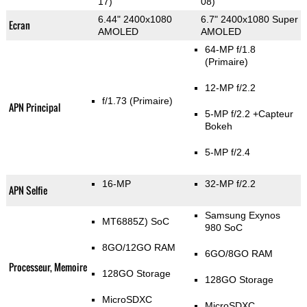
17)
08)
6.44" 2400x1080
6.7" 2400x1080 Super
Ecran
AMOLED
AMOLED
64-MP f/1.8
(Primaire)
12-MP f/2.2
f/1.73
(Primaire)
APN Principal
5-MP f/2.2
+Capteur
Bokeh
5-MP f/2.4
16-MP
32-MP f/2.2
APN Selfie
Samsung Exynos
MT6885Z) SoC
980 SoC
8GO/12GO RAM
6GO/8GO RAM
Processeur, Memoire
128GO Storage
128GO Storage
MicroSDXC
MicroSDXC