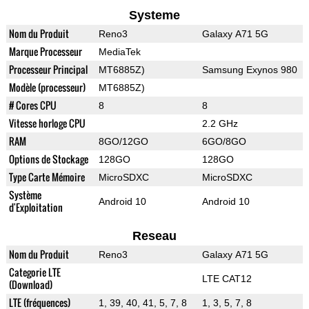
Systeme
Nom du Produit
Reno3
Galaxy A71 5G
Marque Processeur
MediaTek
Processeur Principal
MT6885Z)
Samsung Exynos 980
Modèle (processeur)
MT6885Z)
# Cores CPU
8
8
Vitesse horloge CPU
2.2 GHz
RAM
8GO/12GO
6GO/8GO
Options de Stockage
128GO
128GO
Type Carte Mémoire
MicroSDXC
MicroSDXC
Système
Android 10
Android 10
d'Exploitation
Reseau
Nom du Produit
Reno3
Galaxy A71 5G
Categorie LTE
LTE CAT12
(Download)
LTE (fréquences)
1, 39, 40, 41, 5, 7, 8
1, 3, 5, 7, 8