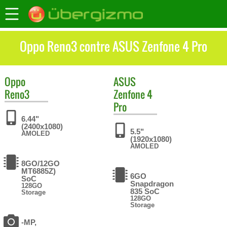
Oppo Reno3 contre ASUS Zenfone 4 Pro
Oppo
ASUS
Reno3
Zenfone 4
Pro
6.44"
(2400x1080)
5.5"
AMOLED
(1920x1080)
AMOLED
8GO/12GO
MT6885Z)
6GO
SoC
Snapdragon
128GO
835 SoC
Storage
128GO
Storage
-MP,