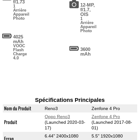
f/1.73
12-MP,
1
f/1.7,
Arrière
OIS
Appareil
Photo
1
Arrière
Appareil
Photo
4025
mAh
VOOC
3600
Flash
mAh
Charge
4.0
Spécifications Principales
Nom du Produit
Reno3
Zenfone 4 Pro
Oppo Reno3
Zenfone 4 Pro
Produit
(Launched 2020-03-
(Launched 2017-08-
17)
01)
6.44" 2400x1080
5.5" 1920x1080
Ecran