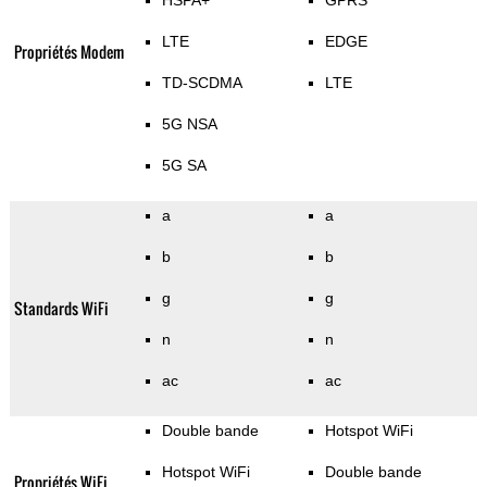
HSPA+
GPRS
LTE
EDGE
Propriétés Modem
TD-SCDMA
LTE
5G NSA
5G SA
a
a
b
b
g
g
Standards WiFi
n
n
ac
ac
Double bande
Hotspot WiFi
Hotspot WiFi
Double bande
Propriétés WiFi