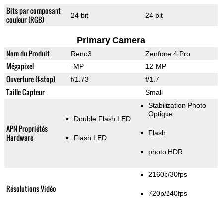
Bits par composant
24 bit
24 bit
couleur (RGB)
Primary Camera
Nom du Produit
Reno3
Zenfone 4 Pro
Mégapixel
-MP
12-MP
Ouverture (f-stop)
f/1.73
f/1.7
Taille Capteur
Small
Stabilization Photo
Optique
Double Flash LED
APN Propriétés
Flash
Hardware
Flash LED
photo HDR
2160p/30fps
Résolutions Vidéo
720p/240fps