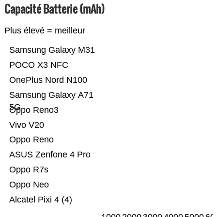
Capacité Batterie (mAh)
Plus élevé = meilleur
Samsung Galaxy M31
POCO X3 NFC
OnePlus Nord N100
Samsung Galaxy A71
5G
Oppo Reno3
Vivo V20
Oppo Reno
ASUS Zenfone 4 Pro
Oppo R7s
Oppo Neo
Alcatel Pixi 4 (4)