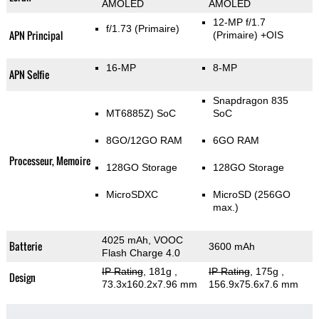
AMOLED
AMOLED
12-MP f/1.7
f/1.73
(Primaire)
APN Principal
(Primaire)
+OIS
16-MP
8-MP
APN Selfie
Snapdragon 835
MT6885Z) SoC
SoC
8GO/12GO RAM
6GO RAM
Processeur, Memoire
128GO Storage
128GO Storage
MicroSDXC
MicroSD (256GO
max.)
4025 mAh, VOOC
Batterie
3600 mAh
Flash Charge 4.0
IP Rating
, 181g
,
IP Rating
, 175g
,
Design
73.3x160.2x7.96 mm
156.9x75.6x7.6 mm