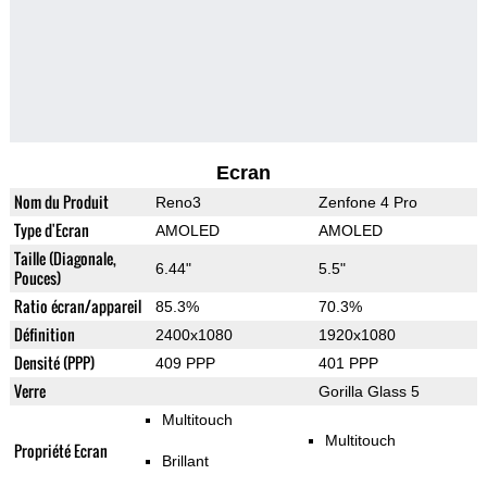
Ecran
Nom du Produit
Reno3
Zenfone 4 Pro
Type d'Ecran
AMOLED
AMOLED
Taille (Diagonale,
6.44"
5.5"
Pouces)
Ratio écran/appareil
85.3%
70.3%
Définition
2400x1080
1920x1080
Densité (PPP)
409 PPP
401 PPP
Verre
Gorilla Glass 5
Multitouch
Multitouch
Propriété Ecran
Brillant