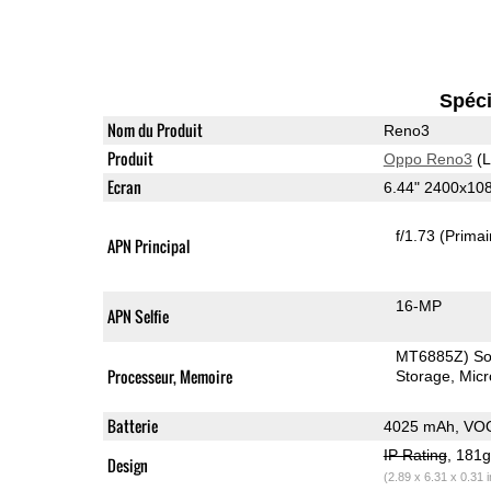
Spéci
Nom du Produit
Reno3
Produit
Oppo Reno3
(L
Ecran
6.44" 2400x1
f/1.73
(Primai
APN Principal
16-MP
APN Selfie
MT6885Z) S
Processeur, Memoire
Storage
Mic
Batterie
4025 mAh, VOO
IP Rating
, 181
Design
(2.89 x 6.31 x 0.31 