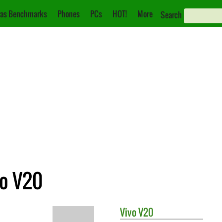
as Benchmarks
Phones
PCs
HOT!
More
Search
vo V20
Vivo
V20