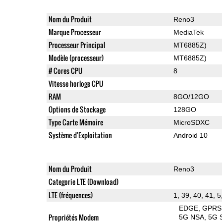
Nom du Produit
Reno3
Marque Processeur
MediaTek
Processeur Principal
MT6885Z)
Modèle (processeur)
MT6885Z)
# Cores CPU
8
Vitesse horloge CPU
RAM
8GO/12GO
Options de Stockage
128GO
Type Carte Mémoire
MicroSDXC
Système d'Exploitation
Android 10
Nom du Produit
Reno3
Categorie LTE (Download)
LTE (fréquences)
1, 39, 40, 41, 5
EDGE
GPRS
Propriétés Modem
5G NSA
5G 