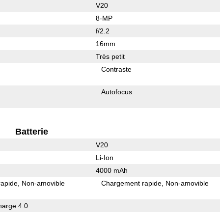
V20
8-MP
f/2.2
16mm
Très petit
Contraste
Autofocus
Batterie
V20
Li-Ion
4000 mAh
rapide
Non-amovible
Chargement rapide
Non-amovible
arge 4.0