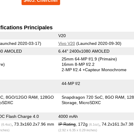
$405. Chercher
fications Principales
V20
aunched 2020-03-17)
Vivo V20
(Launched 2020-09-30)
080 AMOLED
6.44" 2400x1080 AMOLED
25mm 64-MP f/1.9
(Primaire)
re)
16mm 8-MP f/2.2
2-MP f/2.4
+Capteur Monochrome
44-MP f/2
oC
8GO/12GO RAM
128GO
Snapdragon 720 SoC
8GO RAM
12
roSDXC
Storage
MicroSDXC
C Flash Charge 4.0
4000 mAh
g
, 73.3x160.2x7.96 mm
IP Rating
, 172g
, 74.2x161.3x7.3
(6.4oz)
(6.1oz)
inches)
(2.92 x 6.35 x 0.29 inches)