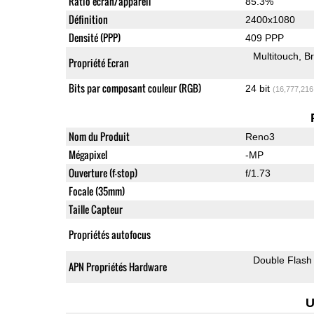
Ratio écran/appareil
85.3%
Définition
2400x1080
Densité (PPP)
409 PPP
Multitouch
Br
Propriété Ecran
Bits par composant couleur (RGB)
24 bit
(16,777,216
Nom du Produit
Reno3
Mégapixel
-MP
Ouverture (f-stop)
f/1.73
Focale (35mm)
Taille Capteur
Propriétés autofocus
Double Flash
APN Propriétés Hardware
U