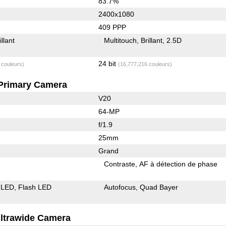
83.7%
2400x1080
409 PPP
illant
Multitouch
Brillant
2.5D
24 bit
 couleurs)
(16,777,216 couleurs)
Primary Camera
V20
64-MP
f/1.9
25mm
Grand
Contraste
AF à détection de phase
 LED
Flash LED
Autofocus
Quad Bayer
ltrawide Camera