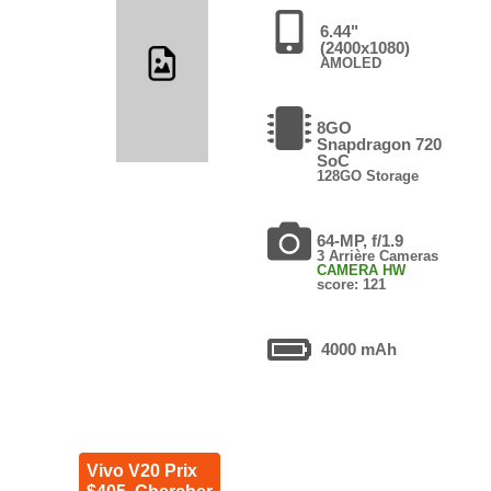
6.44"
(2400x1080)
AMOLED
8GO
Snapdragon 720
SoC
128GO Storage
64-MP, f/1.9
3 Arrière Cameras
CAMERA HW
score: 121
4000 mAh
Vivo V20 Prix