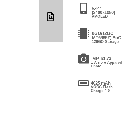
6.44"
(2400x1080)
AMOLED
8GO/12GO
MT6885Z) SoC
128GO Storage
-MP, f/1.73
1 Arrière Appareil
Photo
4025 mAh
VOOC Flash
Charge 4.0