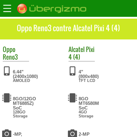
Oppo Reno3 contre Alcatel Pixi 4 (4)
Oppo
Alcatel
Pixi
Reno3
4 (4)
6.44"
4"
(2400x1080)
(800x480)
AMOLED
TFT LCD
8GO/12GO
8GO
MT6885Z)
MT6580M
SoC
SoC
128GO
4GO
Storage
Storage
-MP,
2-MP