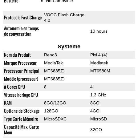
Batterie
Non-amovible
VOOC Flash Charge
Protocole Fast-Charge
4.0
Autonomie en temps
10 hours
de conversation
Systeme
Nom du Produit
Reno3
Pixi 4 (4)
Marque Processeur
MediaTek
Mediatek
Processeur Principal
MT6885Z)
MT6580M
Modèle (processeur)
MT6885Z)
# Cores CPU
8
4
Vitesse horloge CPU
1.3 GHz
RAM
8GO/12GO
8GO
Options de Stockage
128GO
4GO
Type Carte Mémoire
MicroSDXC
MicroSD
Capacité Max. Carte
32GO
Mem