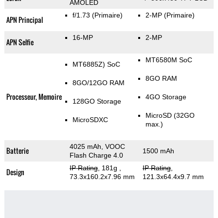
AMOLED
f/1.73
(Primaire)
2-MP
(Primaire)
APN Principal
16-MP
2-MP
APN Selfie
MT6580M SoC
MT6885Z) SoC
8GO RAM
8GO/12GO RAM
Processeur, Memoire
4GO Storage
128GO Storage
MicroSD (32GO
MicroSDXC
max.)
4025 mAh, VOOC
Batterie
1500 mAh
Flash Charge 4.0
IP Rating
, 181g
,
IP Rating
,
Design
73.3x160.2x7.96 mm
121.3x64.4x9.7 mm