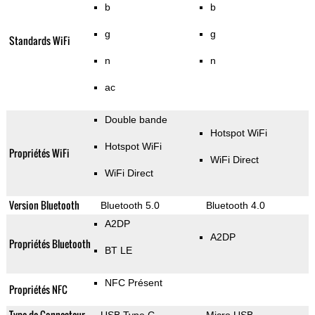
b
b
g
g
Standards WiFi
n
n
ac
Double bande
Hotspot WiFi
Hotspot WiFi
Propriétés WiFi
WiFi Direct
WiFi Direct
Version Bluetooth
Bluetooth 5.0
Bluetooth 4.0
A2DP
A2DP
Propriétés Bluetooth
BT LE
NFC Présent
Propriétés NFC
Type de Connecteur