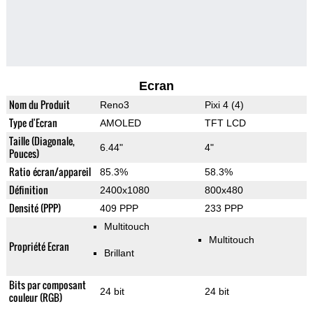
Ecran
Nom du Produit
Reno3
Pixi 4 (4)
Type d'Ecran
AMOLED
TFT LCD
Taille (Diagonale,
6.44"
4"
Pouces)
Ratio écran/appareil
85.3%
58.3%
Définition
2400x1080
800x480
Densité (PPP)
409 PPP
233 PPP
Multitouch
Multitouch
Propriété Ecran
Brillant
Bits par composant
24 bit
24 bit
couleur (RGB)