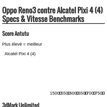
Oppo Reno3 contre Alcatel Pixi 4 (4)
Specs & Vitesse Benchmarks
Score Antutu
Plus élevé = meilleur
Alcatel Pixi 4 (4)
15000
15500
16000
16500
17000
17500
18
3dMark Unlimited