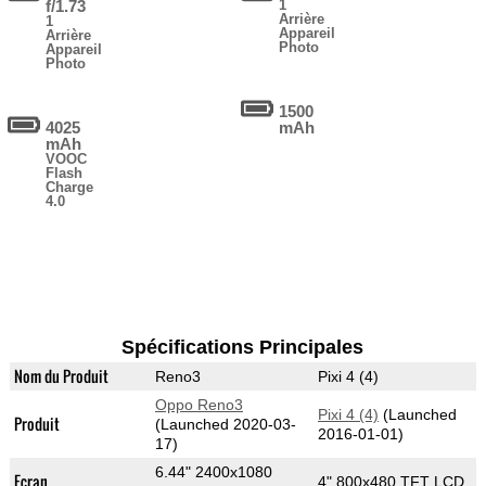
f/1.73
1
Arrière
1
Appareil
Arrière
Photo
Appareil
Photo
1500
4025
mAh
mAh
VOOC
Flash
Charge
4.0
Spécifications Principales
Nom du Produit
Reno3
Pixi 4 (4)
Oppo Reno3
Pixi 4 (4)
(Launched
Produit
(Launched 2020-03-
2016-01-01)
17)
6.44" 2400x1080
Ecran
4" 800x480 TFT LCD