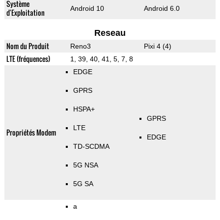
Système
Android 10
Android 6.0
d'Exploitation
Reseau
Nom du Produit
Reno3
Pixi 4 (4)
LTE (fréquences)
1, 39, 40, 41, 5, 7, 8
EDGE
GPRS
HSPA+
GPRS
LTE
Propriétés Modem
EDGE
TD-SCDMA
5G NSA
5G SA
a