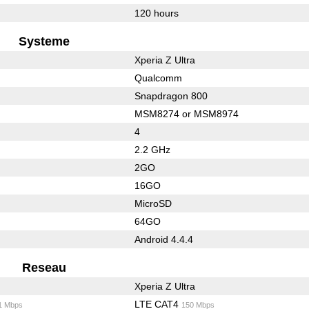
120 hours
Systeme
Xperia Z Ultra
Qualcomm
Snapdragon 800
MSM8274 or MSM8974
4
2.2 GHz
2GO
16GO
MicroSD
64GO
Android 4.4.4
Reseau
Xperia Z Ultra
LTE CAT4
1 Mbps
150 Mbps