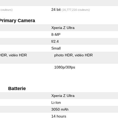
24 bit
 couleurs)
(16,777,216 couleurs)
Primary Camera
Xperia Z Ultra
8-MP
f/2.4
Small
 HDR
vidéo HDR
photo HDR
vidéo HDR
1080p/30fps
Batterie
Xperia Z Ultra
Li-Ion
3050 mAh
14 hours