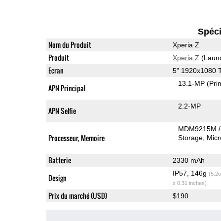
Spéci
Nom du Produit
Xperia Z
Produit
Xperia Z
(Laun
Ecran
5" 1920x1080 
13.1-MP
(Pri
APN Principal
2.2-MP
APN Selfie
MDM9215M /
Processeur, Memoire
Storage
Mic
Batterie
2330 mAh
IP57, 146g
(5.2o
Design
x 0.31 inches)
Prix du marché (USD)
$190