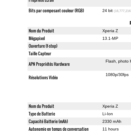
Bits par composant couleur (RGB)
24 bit
(16,777,216
Nom du Produit
Xperia Z
Mégapixel
13.1-MP
Ouverture (f-stop)
Taille Capteur
Flash
photo
APN Propriétés Hardware
1080p/30fps
Résolutions Vidéo
Nom du Produit
Xperia Z
Type de Batterie
Li-Ion
Capacité Batterie (mAh)
2330 mAh
Autonomie en temps de conversation
11 hours