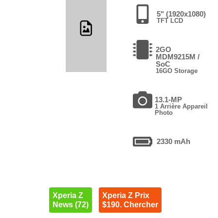
5" (1920x1080)
TFT LCD
2GO
MDM9215M /
SoC
16GO Storage
13.1-MP
1 Arrière Appareil
Photo
2330 mAh
Xperia Z
Xperia Z Prix
News (72)
$190. Chercher