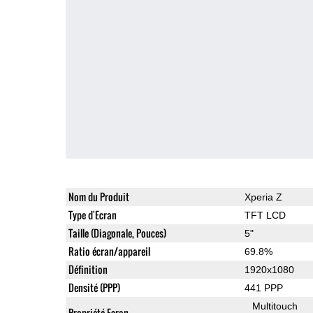
Nom du Produit
Xperia Z
Type d'Ecran
TFT LCD
Taille (Diagonale, Pouces)
5"
Ratio écran/appareil
69.8%
Définition
1920x1080
Densité (PPP)
441 PPP
Multitouch
Propriété Ecran