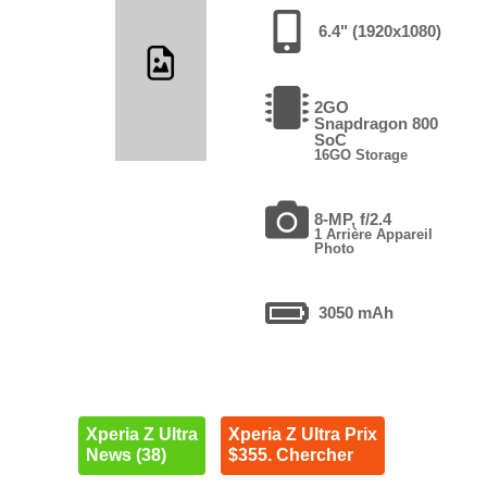
6.4" (1920x1080)
2GO
Snapdragon 800
SoC
16GO Storage
8-MP, f/2.4
1 Arrière Appareil
Photo
3050 mAh
Xperia Z Ultra
Xperia Z Ultra Prix
News (38)
$355. Chercher