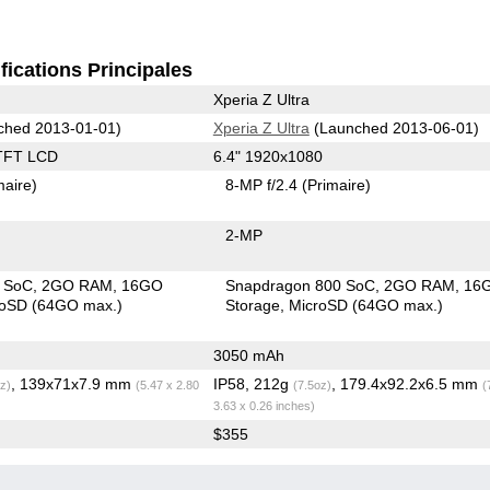
fications Principales
Xperia Z Ultra
ched 2013-01-01)
Xperia Z Ultra
(Launched 2013-06-01)
TFT LCD
6.4" 1920x1080
maire)
8-MP f/2.4
(Primaire)
2-MP
 SoC
2GO RAM
16GO
Snapdragon 800 SoC
2GO RAM
16
roSD (64GO max.)
Storage
MicroSD (64GO max.)
3050 mAh
, 139x71x7.9 mm
IP58, 212g
, 179.4x92.2x6.5 mm
z)
(5.47 x 2.80
(7.5oz)
(
3.63 x 0.26 inches)
$355