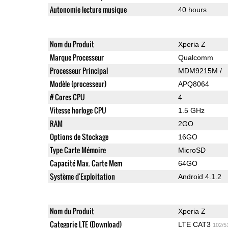
Autonomie lecture musique
40 hours
Nom du Produit
Xperia Z
Marque Processeur
Qualcomm
Processeur Principal
MDM9215M /
Modèle (processeur)
APQ8064
# Cores CPU
4
Vitesse horloge CPU
1.5 GHz
RAM
2GO
Options de Stockage
16GO
Type Carte Mémoire
MicroSD
Capacité Max. Carte Mem
64GO
Système d'Exploitation
Android 4.1.2
Nom du Produit
Xperia Z
Categorie LTE (Download)
LTE CAT3
102/5