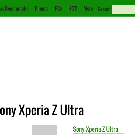
as Benchmarks
Phones
PCs
HOT!
More
Search
ony Xperia Z Ultra
Sony
Xperia Z Ultra