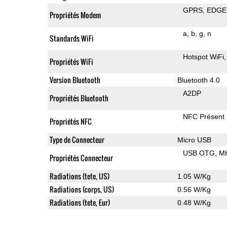
GPRS
EDGE
Propriétés Modem
a
b
g
n
Standards WiFi
Hotspot WiFi
Propriétés WiFi
Version Bluetooth
Bluetooth 4.0
A2DP
Propriétés Bluetooth
NFC Présent
Propriétés NFC
Type de Connecteur
Micro USB
USB OTG
M
Propriétés Connecteur
Radiations (tete, US)
1.05 W/Kg
Radiations (corps, US)
0.56 W/Kg
Radiations (tete, Eur)
0.48 W/Kg