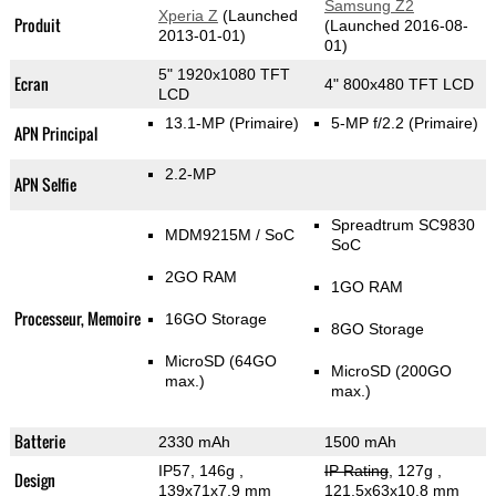
Samsung Z2
Xperia Z
(Launched
Produit
(Launched 2016-08-
2013-01-01)
01)
5" 1920x1080 TFT
Ecran
4" 800x480 TFT LCD
LCD
13.1-MP
(Primaire)
5-MP f/2.2
(Primaire)
APN Principal
2.2-MP
APN Selfie
Spreadtrum SC9830
MDM9215M / SoC
SoC
2GO RAM
1GO RAM
Processeur, Memoire
16GO Storage
8GO Storage
MicroSD (64GO
MicroSD (200GO
max.)
max.)
Batterie
2330 mAh
1500 mAh
IP57, 146g
,
IP Rating
, 127g
,
Design
139x71x7.9 mm
121.5x63x10.8 mm