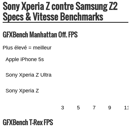
Sony Xperia Z contre Samsung Z2
Specs & Vitesse Benchmarks
GFXBench Manhattan Off. FPS
Plus élevé = meilleur
Apple iPhone 5s
Sony Xperia Z Ultra
Sony Xperia Z
3
5
7
9
11
GFXBench T-Rex FPS