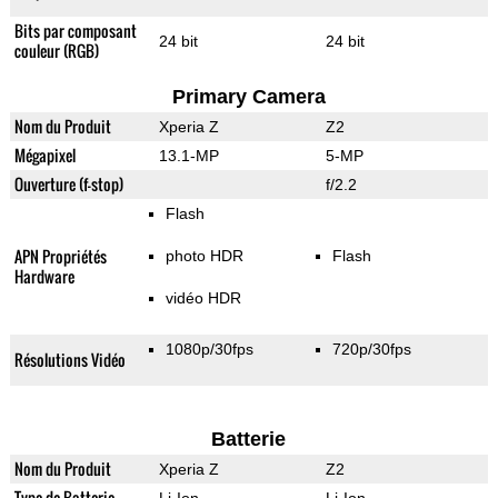
Bits par composant
24 bit
24 bit
couleur (RGB)
Primary Camera
Nom du Produit
Xperia Z
Z2
Mégapixel
13.1-MP
5-MP
Ouverture (f-stop)
f/2.2
Flash
APN Propriétés
photo HDR
Flash
Hardware
vidéo HDR
1080p/30fps
720p/30fps
Résolutions Vidéo
Batterie
Nom du Produit
Xperia Z
Z2
Type de Batterie