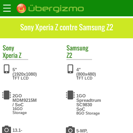
Sony Xperia Z contre Samsung Z2
Sony
Samsung
Xperia Z
Z2
5"
4"
(1920x1080)
(800x480)
TFT LCD
TFT LCD
2GO
1GO
MDM9215M
Spreadtrum
/ SoC
SC9830
16GO
SoC
Storage
8GO Storage
13.1-
5-MP,