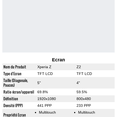
Ecran
Nom du Produit
Xperia Z
Z2
Type d'Ecran
TFT LCD
TFT LCD
Taille (Diagonale,
5"
4"
Pouces)
Ratio écran/appareil
69.8%
59.5%
Définition
1920x1080
800x480
Densité (PPP)
441 PPP
233 PPP
Multitouch
Multitouch
Propriété Ecran