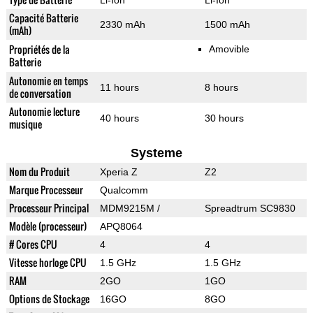
Li-Ion
Li-Ion
Capacité Batterie
2330 mAh
1500 mAh
(mAh)
Propriétés de la
Amovible
Batterie
Autonomie en temps
11 hours
8 hours
de conversation
Autonomie lecture
40 hours
30 hours
musique
Systeme
Nom du Produit
Xperia Z
Z2
Marque Processeur
Qualcomm
Processeur Principal
MDM9215M /
Spreadtrum SC9830
Modèle (processeur)
APQ8064
# Cores CPU
4
4
Vitesse horloge CPU
1.5 GHz
1.5 GHz
RAM
2GO
1GO
Options de Stockage
16GO
8GO