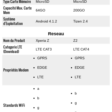
Type Carte Mémoire
MicroSD
MicroSD
Capacité Max. Carte
64GO
200GO
Mem
Système
Android 4.1.2
Tizen 2.4
d'Exploitation
Reseau
Nom du Produit
Xperia Z
Z2
Categorie LTE
LTE CAT3
LTE CAT4
(Download)
GPRS
GPRS
EDGE
EDGE
Propriétés Modem
LTE
LTE
a
b
b
g
Standards WiFi
g