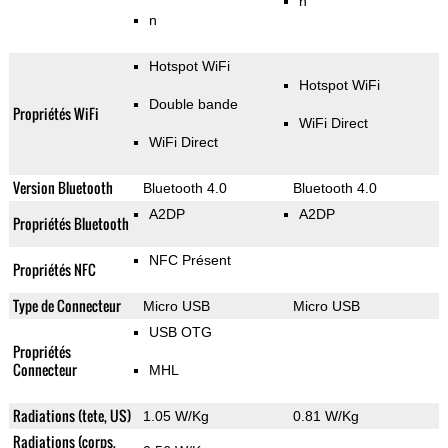
n
n
Hotspot WiFi
Hotspot WiFi
Double bande
Propriétés WiFi
WiFi Direct
WiFi Direct
Version Bluetooth
Bluetooth 4.0
Bluetooth 4.0
A2DP
A2DP
Propriétés Bluetooth
NFC Présent
Propriétés NFC
Type de Connecteur
Micro USB
Micro USB
USB OTG
Propriétés
Connecteur
MHL
Radiations (tete, US)
1.05 W/Kg
0.81 W/Kg
Radiations (corps,