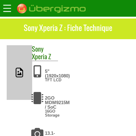
Sony Xperia Z : Fiche Technique
Sony
Xperia Z
5"
(1920x1080)
TFT LCD
2GO
MDM9215M
/ SoC
16GO
Storage
13.1-