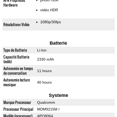
APN Propriétés
photo HDR
Hardware
vidéo HDR
1080p/30fps
Résolutions Vidéo
Batterie
Type de Batterie
Li-Ion
Capacité Batterie
2330 mAh
(mAh)
Autonomie en temps
11 hours
de conversation
Autonomie lecture
40 hours
musique
Systeme
Marque Processeur
Qualcomm
Processeur Principal
MDM9215M /
Modèle (processeur)
APQ8064