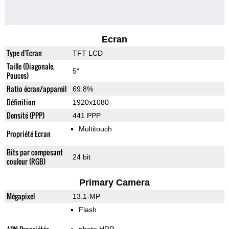
Ecran
Type d'Ecran
TFT LCD
Taille (Diagonale,
5"
Pouces)
Ratio écran/appareil
69.8%
Définition
1920x1080
Densité (PPP)
441 PPP
Multitouch
Propriété Ecran
Bits par composant
24 bit
couleur (RGB)
Primary Camera
Mégapixel
13.1-MP
Flash