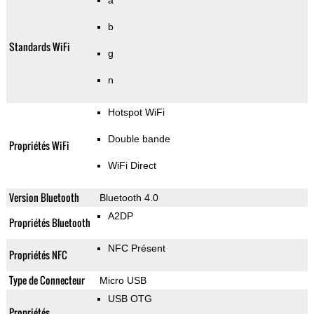
a
b
Standards WiFi
g
n
Hotspot WiFi
Double bande
Propriétés WiFi
WiFi Direct
Version Bluetooth
Bluetooth 4.0
A2DP
Propriétés Bluetooth
NFC Présent
Propriétés NFC
Type de Connecteur
Micro USB
USB OTG
Propriétés