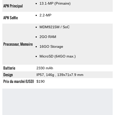
13.1-MP
(Primaire)
APN Principal
2.2-MP
APN Selfie
MDM9215M / SoC
2GO RAM
Processeur, Memoire
16GO Storage
MicroSD (64GO max.)
Batterie
2330 mAh
Design
IP57, 146g
, 139x71x7.9 mm
Prix du marché (USD)
$190