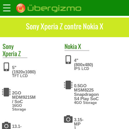
Sony Xperia Z contre Nokia X
Sony
Nokia
X
Xperia Z
4"
(800x480)
5"
IPS LCD
(1920x1080)
TFT LCD
0.5GO
MSM8225
2GO
Snapdragon
MDM9215M
S4 Play SoC
/ SoC
4GO Storage
16GO
Storage
3.15-
MP
13.1-
1