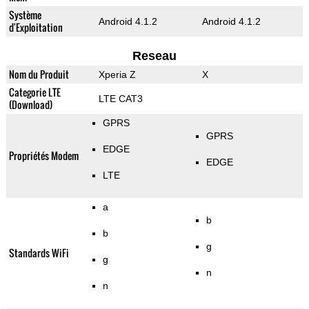
Système
Android 4.1.2
Android 4.1.2
d'Exploitation
Reseau
Nom du Produit
Xperia Z
X
Categorie LTE
LTE CAT3
(Download)
GPRS
GPRS
EDGE
Propriétés Modem
EDGE
LTE
a
b
b
g
Standards WiFi
g
n
n