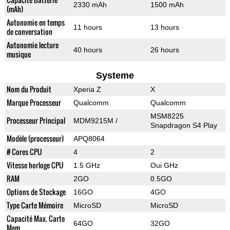
2330 mAh
1500 mAh
(mAh)
Autonomie en temps
11 hours
13 hours
de conversation
Autonomie lecture
40 hours
26 hours
musique
Systeme
Nom du Produit
Xperia Z
X
Marque Processeur
Qualcomm
Qualcomm
MSM8225
Processeur Principal
MDM9215M /
Snapdragon S4 Play
Modèle (processeur)
APQ8064
# Cores CPU
4
2
Vitesse horloge CPU
1.5 GHz
Oui GHz
RAM
2GO
0.5GO
Options de Stockage
16GO
4GO
Type Carte Mémoire
MicroSD
MicroSD
Capacité Max. Carte
64GO
32GO
Mem