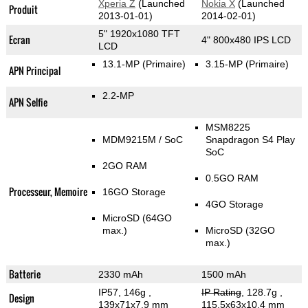
Xperia Z
(Launched
Nokia X
(Launched
Produit
2013-01-01)
2014-02-01)
5" 1920x1080 TFT
Ecran
4" 800x480 IPS LCD
LCD
13.1-MP
(Primaire)
3.15-MP
(Primaire)
APN Principal
2.2-MP
APN Selfie
MSM8225
MDM9215M / SoC
Snapdragon S4 Play
SoC
2GO RAM
0.5GO RAM
Processeur, Memoire
16GO Storage
4GO Storage
MicroSD (64GO
max.)
MicroSD (32GO
max.)
Batterie
2330 mAh
1500 mAh
IP57, 146g
,
IP Rating
, 128.7g
,
Design
139x71x7.9 mm
115.5x63x10.4 mm