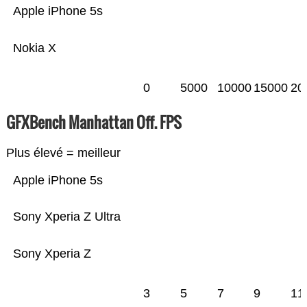
Apple iPhone 5s
Nokia X
0
5000
10000
15000
20
GFXBench Manhattan Off. FPS
Plus élevé = meilleur
Apple iPhone 5s
Sony Xperia Z Ultra
Sony Xperia Z
3
5
7
9
11