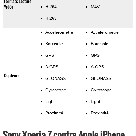
Formats Lecture
Vidéo
H.264
M4V
H.263
Accéléromètre
Accéléromètre
Boussole
Boussole
GPS
GPS
A-GPS
A-GPS
Capteurs
GLONASS
GLONASS
Gyroscope
Gyroscope
Light
Light
Proximité
Proximité
Sony Xperia Z contre Apple iPhone