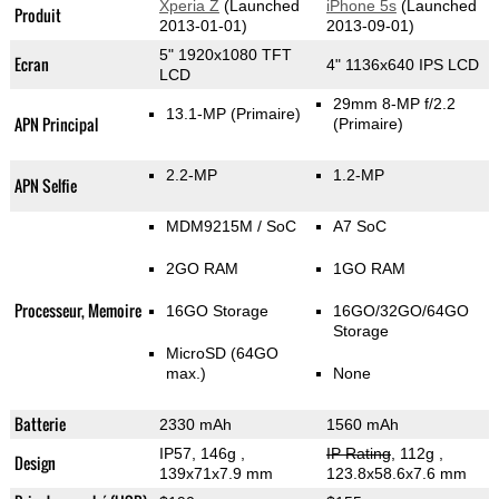
Xperia Z
(Launched
iPhone 5s
(Launched
Produit
2013-01-01)
2013-09-01)
5" 1920x1080 TFT
Ecran
4" 1136x640 IPS LCD
LCD
29mm 8-MP f/2.2
13.1-MP
(Primaire)
APN Principal
(Primaire)
2.2-MP
1.2-MP
APN Selfie
MDM9215M / SoC
A7 SoC
2GO RAM
1GO RAM
Processeur, Memoire
16GO Storage
16GO/32GO/64GO
Storage
MicroSD (64GO
max.)
None
Batterie
2330 mAh
1560 mAh
IP57, 146g
,
IP Rating
, 112g
,
Design
139x71x7.9 mm
123.8x58.6x7.6 mm