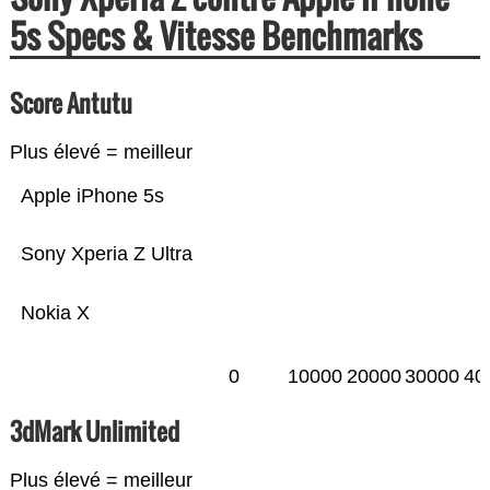
5s Specs & Vitesse Benchmarks
Score Antutu
Plus élevé = meilleur
Apple iPhone 5s
Sony Xperia Z Ultra
Nokia X
0
10000
20000
30000
40
3dMark Unlimited
Plus élevé = meilleur