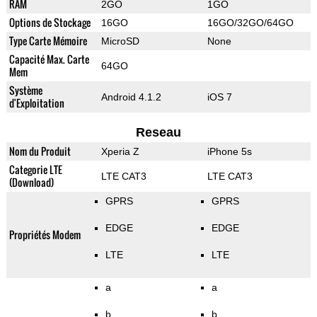
RAM
2GO
1GO
Options de Stockage
16GO
16GO/32GO/64GO
Type Carte Mémoire
MicroSD
None
Capacité Max. Carte
64GO
Mem
Système
Android 4.1.2
iOS 7
d'Exploitation
Reseau
Nom du Produit
Xperia Z
iPhone 5s
Categorie LTE
LTE CAT3
LTE CAT3
(Download)
GPRS
GPRS
EDGE
EDGE
Propriétés Modem
LTE
LTE
a
a
b
b