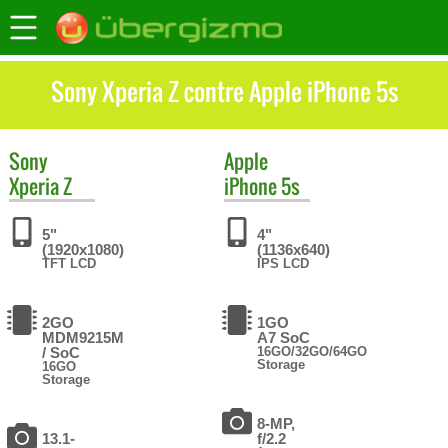
Sony Xperia Z contre Apple iPhone 5s
Sony
Apple
Xperia Z
iPhone 5s
5"
4"
(1920x1080)
(1136x640)
TFT LCD
IPS LCD
2GO
1GO
MDM9215M
A7 SoC
/ SoC
16GO/32GO/64GO
Storage
16GO
Storage
8-MP,
13.1-
f/2.2