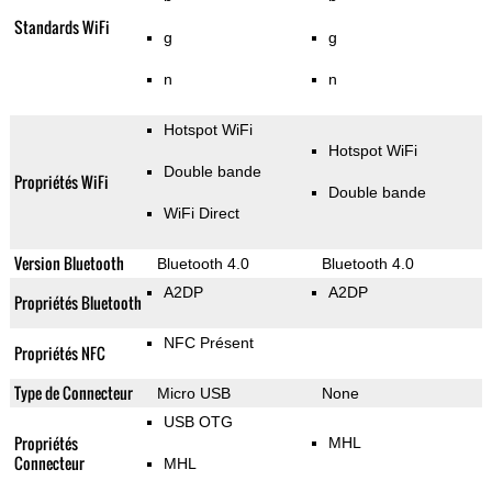
Standards WiFi
g
g
n
n
Hotspot WiFi
Hotspot WiFi
Double bande
Propriétés WiFi
Double bande
WiFi Direct
Version Bluetooth
Bluetooth 4.0
Bluetooth 4.0
A2DP
A2DP
Propriétés Bluetooth
NFC Présent
Propriétés NFC
Type de Connecteur
Micro USB
None
USB OTG
Propriétés
MHL
Connecteur
MHL