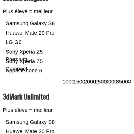
Plus élevé = meilleur
Samsung Galaxy S8
Huawei Mate 20 Pro
LG G6
Sony Xperia Z5
Premium
Sony Xperia Z5
Compact
Apple iPhone 6
1000
1500
2000
2500
3000
3500
40
3dMark Unlimited
Plus élevé = meilleur
Samsung Galaxy S8
Huawei Mate 20 Pro