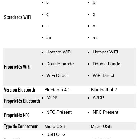
b
b
g
g
Standards WiFi
n
n
ac
ac
Hotspot WiFi
Hotspot WiFi
Double bande
Double bande
Propriétés WiFi
WiFi Direct
WiFi Direct
Version Bluetooth
Bluetooth 4.1
Bluetooth 4.2
A2DP
A2DP
Propriétés Bluetooth
NFC Présent
NFC Présent
Propriétés NFC
Type de Connecteur
Micro USB
Micro USB
USB OTG