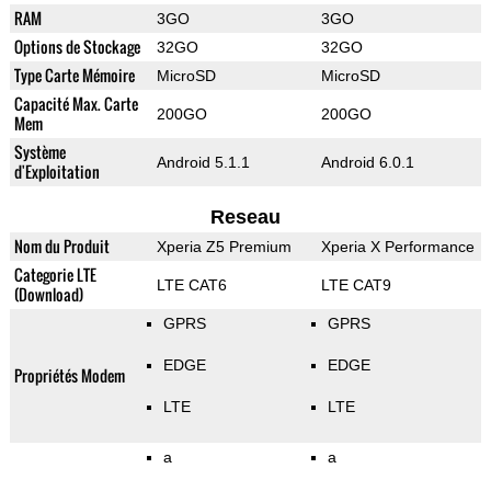
RAM
3GO
3GO
Options de Stockage
32GO
32GO
Type Carte Mémoire
MicroSD
MicroSD
Capacité Max. Carte
200GO
200GO
Mem
Système
Android 5.1.1
Android 6.0.1
d'Exploitation
Reseau
Nom du Produit
Xperia Z5 Premium
Xperia X Performance
Categorie LTE
LTE CAT6
LTE CAT9
(Download)
GPRS
GPRS
EDGE
EDGE
Propriétés Modem
LTE
LTE
a
a