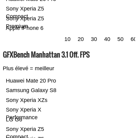
Sony Xperia Z5
Compact
Sony Xperia Z5
Premium
Apple iPhone 6
10
20
30
40
50
60
GFXBench Manhattan 3.1 Off. FPS
Plus élevé = meilleur
Huawei Mate 20 Pro
Samsung Galaxy S8
Sony Xperia XZs
Sony Xperia X
Performance
LG G6
Sony Xperia Z5
Compact