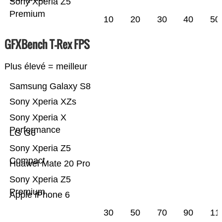
Sony Xperia Z5
Premium
10
20
30
40
50
GFXBench T-Rex FPS
Plus élevé = meilleur
Samsung Galaxy S8
Sony Xperia XZs
Sony Xperia X
Performance
LG G6
Sony Xperia Z5
Compact
Huawei Mate 20 Pro
Sony Xperia Z5
Premium
Apple iPhone 6
30
50
70
90
11