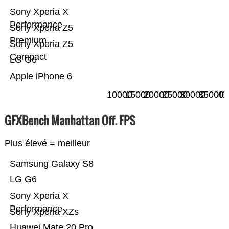
Sony Xperia X
Performance
Sony Xperia Z5
Premium
Sony Xperia Z5
Compact
LG G6
Apple iPhone 6
10000
15000
20000
25000
30000
35000
40
GFXBench Manhattan Off. FPS
Plus élevé = meilleur
Samsung Galaxy S8
LG G6
Sony Xperia X
Performance
Sony Xperia XZs
Huawei Mate 20 Pro