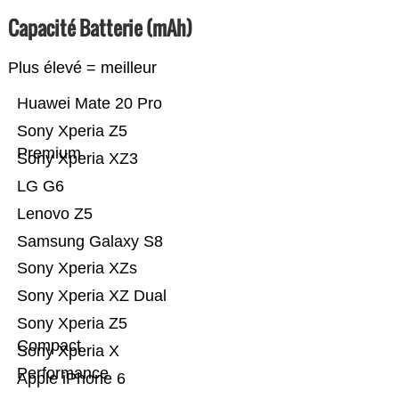
Capacité Batterie (mAh)
Plus élevé = meilleur
Huawei Mate 20 Pro
Sony Xperia Z5
Premium
Sony Xperia XZ3
LG G6
Lenovo Z5
Samsung Galaxy S8
Sony Xperia XZs
Sony Xperia XZ Dual
Sony Xperia Z5
Compact
Sony Xperia X
Performance
Apple iPhone 6