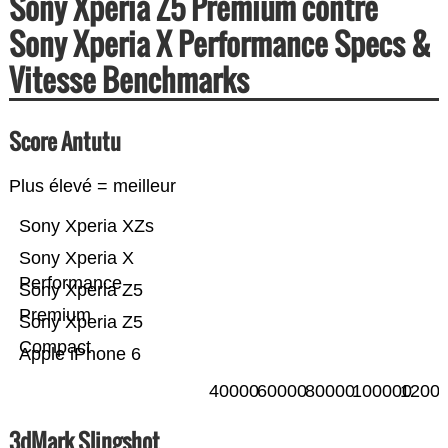
Sony Xperia Z5 Premium contre
Sony Xperia X Performance Specs &
Vitesse Benchmarks
Score Antutu
Plus élevé = meilleur
Sony Xperia XZs
Sony Xperia X
Performance
Sony Xperia Z5
Premium
Sony Xperia Z5
Compact
Apple iPhone 6
40000
60000
80000
100000
1200
3dMark Slingshot