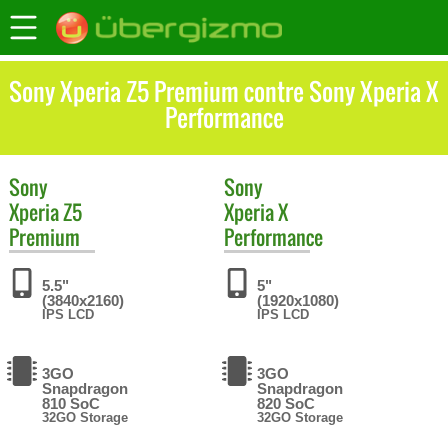
Sony Xperia Z5 Premium contre Sony Xperia X
Performance
Sony
Sony
Xperia Z5
Xperia X
Premium
Performance
5.5"
5"
(3840x2160)
(1920x1080)
IPS LCD
IPS LCD
3GO
3GO
Snapdragon
Snapdragon
810 SoC
820 SoC
32GO Storage
32GO Storage