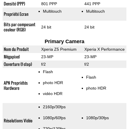
Densité (PPP)
801 PPP
441 PPP
Multitouch
Multitouch
Propriété Ecran
Bits par composant
24 bit
24 bit
couleur (RGB)
Primary Camera
Nom du Produit
Xperia Z5 Premium
Xperia X Performance
Mégapixel
23-MP
23-MP
Ouverture (f-stop)
f/2
f/2
Flash
Flash
APN Propriétés
photo HDR
Hardware
photo HDR
vidéo HDR
2160p/30fps
1080p/60fps
1080p/30fps
Résolutions Vidéo
720p/120fps