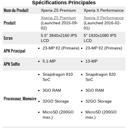
Spécifications Principales
Nom du Produit
Xperia Z5 Premium
Xperia X Performance
Xperia Z5 Premium
Xperia X Performance
Produit
(Launched 2015-09-
(Launched 2016-02-
02)
01)
5.5" 3840x2160 IPS
5" 1920x1080 IPS
Ecran
LCD
LCD
23-MP f/2
(Primaire)
23-MP f/2
(Primaire)
APN Principal
5.1-MP
13-MP
APN Selfie
Snapdragon 810
Snapdragon 820
SoC
SoC
3GO RAM
3GO RAM
Processeur, Memoire
32GO Storage
32GO Storage
MicroSD (200GO
MicroSD (200GO
max.)
max.)