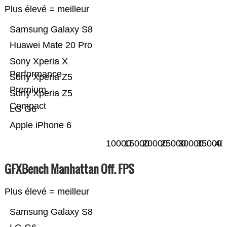
Plus élevé = meilleur
Samsung Galaxy S8
Huawei Mate 20 Pro
Sony Xperia X
Performance
Sony Xperia Z5
Premium
Sony Xperia Z5
Compact
LG G6
Apple iPhone 6
10000
15000
20000
25000
30000
35000
40
GFXBench Manhattan Off. FPS
Plus élevé = meilleur
Samsung Galaxy S8