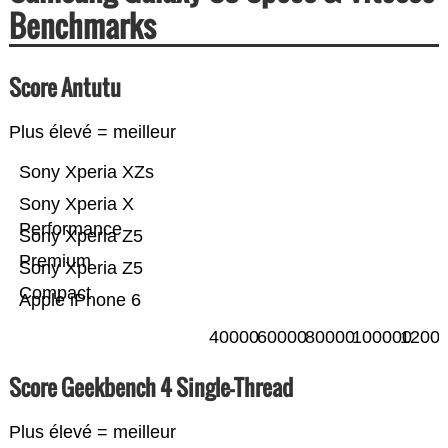
Benchmarks
Score Antutu
Plus élevé = meilleur
Sony Xperia XZs
Sony Xperia X
Performance
Sony Xperia Z5
Premium
Sony Xperia Z5
Compact
Apple iPhone 6
40000
60000
80000
100000
1200
Score Geekbench 4 Single-Thread
Plus élevé = meilleur