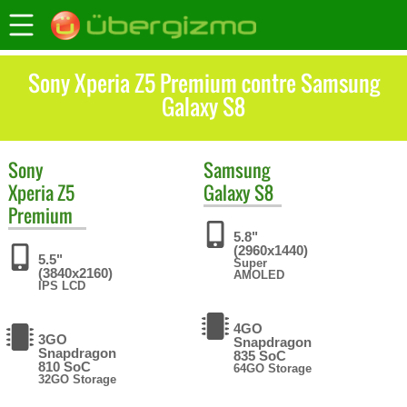
Sony Xperia Z5 Premium contre Samsung
Galaxy S8
Sony
Samsung
Xperia Z5
Galaxy S8
Premium
5.8"
(2960x1440)
5.5"
Super
(3840x2160)
AMOLED
IPS LCD
4GO
3GO
Snapdragon
Snapdragon
835 SoC
810 SoC
64GO Storage
32GO Storage