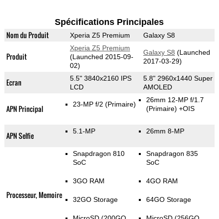
Spécifications Principales
Nom du Produit
Xperia Z5 Premium
Galaxy S8
Xperia Z5 Premium
Galaxy S8
(Launched
Produit
(Launched 2015-09-
2017-03-29)
02)
5.5" 3840x2160 IPS
5.8" 2960x1440 Super
Ecran
LCD
AMOLED
26mm 12-MP f/1.7
23-MP f/2
(Primaire)
APN Principal
(Primaire)
+OIS
5.1-MP
26mm 8-MP
APN Selfie
Snapdragon 810
Snapdragon 835
SoC
SoC
3GO RAM
4GO RAM
Processeur, Memoire
32GO Storage
64GO Storage
MicroSD (200GO
MicroSD (256GO