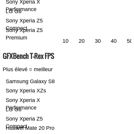
Sony Xperia X
Performance
LG G6
Sony Xperia Z5
Compact
Sony Xperia Z5
Premium
10
20
30
40
50
GFXBench T-Rex FPS
Plus élevé = meilleur
Samsung Galaxy S8
Sony Xperia XZs
Sony Xperia X
Performance
LG G6
Sony Xperia Z5
Compact
Huawei Mate 20 Pro