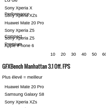
LG G6
Sony Xperia X
Performance
Sony Xperia XZs
Huawei Mate 20 Pro
Sony Xperia Z5
Compact
Sony Xperia Z5
Premium
Apple iPhone 6
10
20
30
40
50
60
GFXBench Manhattan 3.1 Off. FPS
Plus élevé = meilleur
Huawei Mate 20 Pro
Samsung Galaxy S8
Sony Xperia XZs