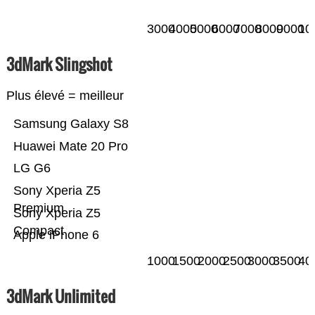
3000
4000
5000
6000
7000
8000
9000
10
3dMark Slingshot
Plus élevé = meilleur
Samsung Galaxy S8
Huawei Mate 20 Pro
LG G6
Sony Xperia Z5
Premium
Sony Xperia Z5
Compact
Apple iPhone 6
1000
1500
2000
2500
3000
3500
40
3dMark Unlimited