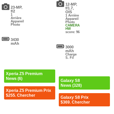
12-MP,
23-MP,
f/1.7,
f/2
OIS
1
1 Arrière
Arrière
Appareil
Appareil
Photo
Photo
CAMERA
HW
score: 96
3430
mAh
3000
mAh
Charge
S. Fil
Xperia Z5 Premium
News (6)
Galaxy S8
News (328)
Xperia Z5 Premium Prix
$255. Chercher
Galaxy S8 Prix
$369. Chercher