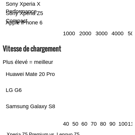
Sony Xperia X
Performance
Sony Xperia Z5
Compact
Apple iPhone 6
1000
2000
3000
4000
50
Vitesse de chargement
Plus élevé = meilleur
Huawei Mate 20 Pro
LG G6
Samsung Galaxy S8
40
50
60
70
80
90
100
11
Xperia Z5 Premium vs. Lenovo Z5