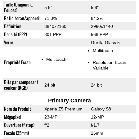
Taille (Diagonale,
5.5"
5.8"
Pouces)
Ratio écran/appareil
71.3%
84.2%
Définition
3840x2160
2960x1440
Densité (PPP)
801 PPP
568 PPP
Verre
Gorilla Glass 5
Multitouch
Multitouch
Propriété Ecran
Résolution Ecran
Variable
Bits par composant
24 bit
24 bit
couleur (RGB)
Primary Camera
Nom du Produit
Xperia Z5 Premium
Galaxy S8
Mégapixel
23-MP
12-MP
Ouverture (f-stop)
f/2
f/1.7
Focale (35mm)
26mm