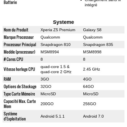
Batterie
intégré
Systeme
Nom du Produit
Xperia Z5 Premium
Galaxy S8
Marque Processeur
Qualcomm
Qualcomm
Processeur Principal
Snapdragon 810
Snapdragon 835
Modèle (processeur)
MSM8994
MSM8998
# Cores CPU
8
8
quad-core 1.5 &
Vitesse horloge CPU
2.45 GHz
quad-core 2 GHz
RAM
3GO
4GO
Options de Stockage
32GO
64GO
Type Carte Mémoire
MicroSD
MicroSD
Capacité Max. Carte
200GO
256GO
Mem
Système
Android 5.1.1
Android 7.0
d'Exploitation