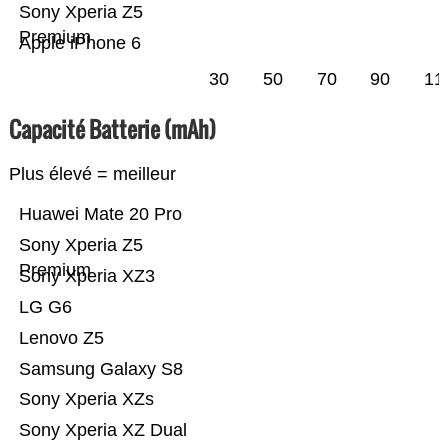
Sony Xperia Z5
Premium
Apple iPhone 6
30
50
70
90
11
Capacité Batterie (mAh)
Plus élevé = meilleur
Huawei Mate 20 Pro
Sony Xperia Z5
Premium
Sony Xperia XZ3
LG G6
Lenovo Z5
Samsung Galaxy S8
Sony Xperia XZs
Sony Xperia XZ Dual