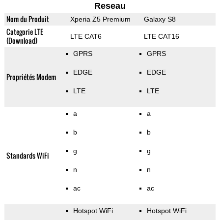
Reseau
Nom du Produit
Xperia Z5 Premium
Galaxy S8
Categorie LTE
LTE CAT6
LTE CAT16
(Download)
GPRS
GPRS
EDGE
EDGE
Propriétés Modem
LTE
LTE
a
a
b
b
g
g
Standards WiFi
n
n
ac
ac
Hotspot WiFi
Hotspot WiFi