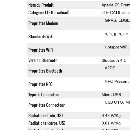
Nom du Produit
Xperia Z5 Pre
Categorie LTE (Download)
LTE CAT6
301 M
GPRS
EDGE
Propriétés Modem
a
b
g
n
ac
Standards WiFi
Hotspot WiFi
Propriétés WiFi
Version Bluetooth
Bluetooth 4.1
A2DP
Propriétés Bluetooth
NFC Présent
Propriétés NFC
Type de Connecteur
Micro USB
USB OTG
M
Propriétés Connecteur
Radiations (tete, US)
0.43 W/Kg
Radiations (corps, US)
0.81 W/Kg