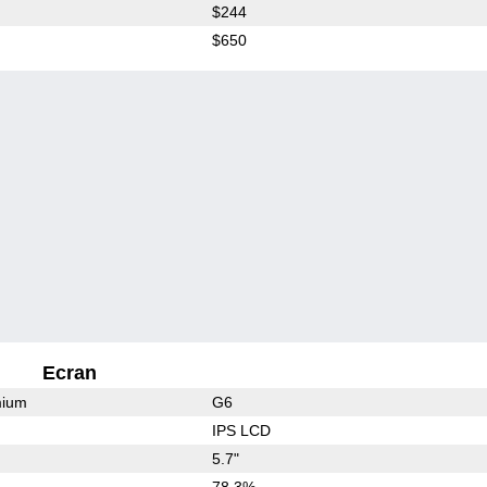
$244
$650
Ecran
mium
G6
IPS LCD
5.7"
78.3%