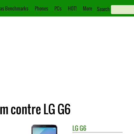
as Benchmarks
Phones
PCs
HOT!
More
Search
m contre LG G6
LG
G6