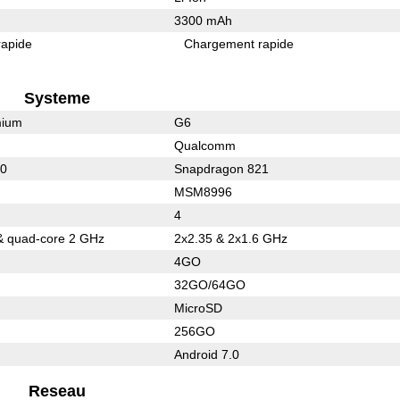
3300 mAh
rapide
Chargement rapide
Systeme
mium
G6
Qualcomm
10
Snapdragon 821
MSM8996
4
& quad-core 2 GHz
2x2.35 & 2x1.6 GHz
4GO
32GO/64GO
MicroSD
256GO
Android 7.0
Reseau