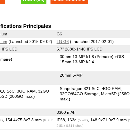
fications Principales
mium
G6
mium
(Launched 2015-09-02)
LG G6
(Launched 2017-02-01)
0 IPS LCD
5.7" 2880x1440 IPS LCD
30mm 13-MP f/1.8
(Primaire)
+OIS
imaire)
15mm 13-MP f/2.4
20mm 5-MP
Snapdragon 821 SoC
4GO RAM
810 SoC
3GO RAM
32GO
32GO/64GO Storage
MicroSD (256
roSD (200GO max.)
max.)
3300 mAh
, 154.4x75.8x7.8 mm
IP68, 163g
, 148.9x71.9x7.9 mm
z)
(6.08 x
(5.7oz)
(
2.83 x 0.31 inches)