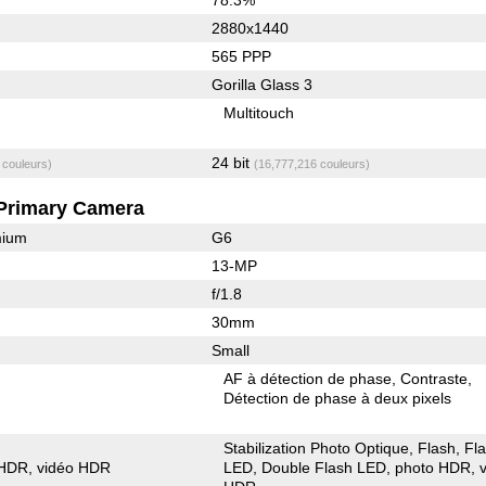
2880x1440
565 PPP
Gorilla Glass 3
Multitouch
24 bit
 couleurs)
(16,777,216 couleurs)
Primary Camera
mium
G6
13-MP
f/1.8
30mm
Small
AF à détection de phase
Contraste
Détection de phase à deux pixels
Stabilization Photo Optique
Flash
Fl
 HDR
vidéo HDR
LED
Double Flash LED
photo HDR