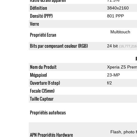
Définition
3840x2160
Densité (PPP)
801 PPP
Verre
Multitouch
Propriété Ecran
Bits par composant couleur (RGB)
24 bit
(16,777,216
Nom du Produit
Xperia Z5 Pre
Mégapixel
23-MP
Ouverture (f-stop)
f/2
Focale (35mm)
Taille Capteur
Propriétés autofocus
Flash
photo
APN Propriétés Hardware