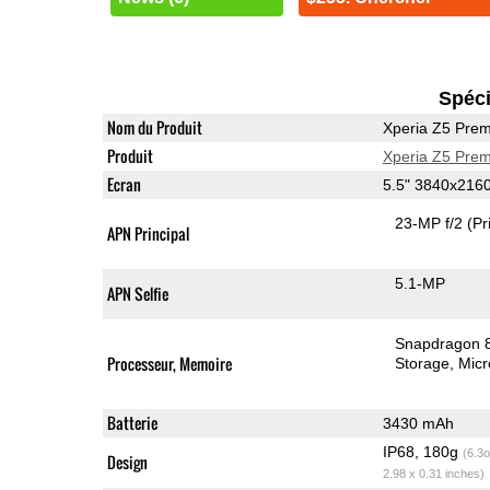
Spéci
Nom du Produit
Xperia Z5 Pre
Produit
Xperia Z5 Pre
Ecran
5.5" 3840x216
23-MP f/2
(Pr
APN Principal
5.1-MP
APN Selfie
Snapdragon 
Processeur, Memoire
Storage
Mic
Batterie
3430 mAh
IP68, 180g
(6.3o
Design
2.98 x 0.31 inches)