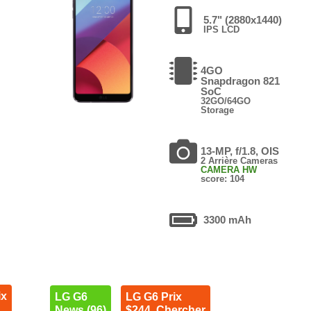
5.7" (2880x1440)
IPS LCD
4GO
Snapdragon 821
SoC
32GO/64GO
Storage
13-MP, f/1.8, OIS
2 Arrière Cameras
CAMERA HW
score: 104
3300 mAh
ix
LG G6
LG G6 Prix
News (96)
$244. Chercher