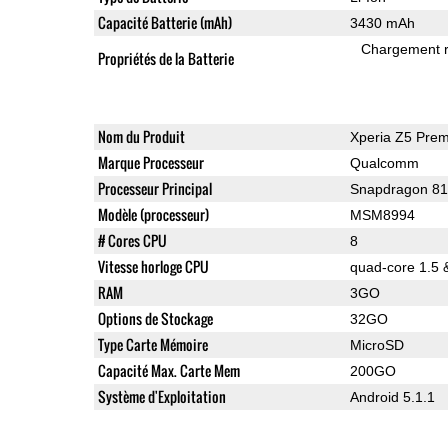
Capacité Batterie (mAh)
3430 mAh
Chargement 
Propriétés de la Batterie
Nom du Produit
Xperia Z5 Pre
Marque Processeur
Qualcomm
Processeur Principal
Snapdragon 8
Modèle (processeur)
MSM8994
# Cores CPU
8
Vitesse horloge CPU
quad-core 1.5 
RAM
3GO
Options de Stockage
32GO
Type Carte Mémoire
MicroSD
Capacité Max. Carte Mem
200GO
Système d'Exploitation
Android 5.1.1