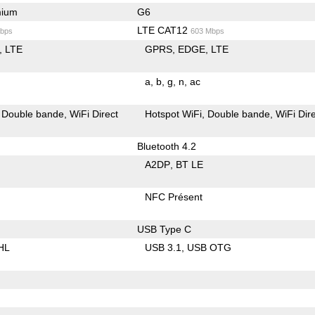
mium
G6
LTE CAT12
bps
603 Mbps
LTE
GPRS
EDGE
LTE
a
b
g
n
ac
Double bande
WiFi Direct
Hotspot WiFi
Double bande
WiFi Dir
Bluetooth 4.2
A2DP
BT LE
NFC Présent
USB Type C
HL
USB 3.1
USB OTG