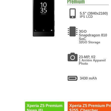
Premium
5.5" (3840x2160)
IPS LCD
3GO
Snapdragon 810
SoC
32GO Storage
23-MP, f/2
1 Arrière Appareil
Photo
3430 mAh
Xperia Z5 Premium
Xperia Z5 Premium Pr
News (6)
$255. Chercher