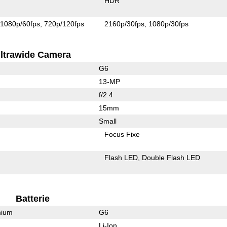
HDR
1080p/60fps
720p/120fps
2160p/30fps
1080p/30fps
ltrawide Camera
G6
13-MP
f/2.4
15mm
Small
Focus Fixe
Flash LED
Double Flash LED
Batterie
mium
G6
Li-Ion