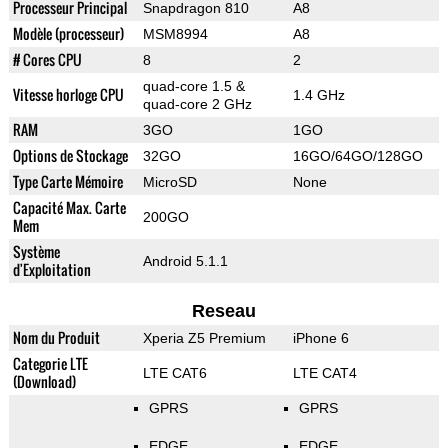
Processeur Principal
Snapdragon 810
A8
Modèle (processeur)
MSM8994
A8
# Cores CPU
8
2
quad-core 1.5 &
Vitesse horloge CPU
1.4 GHz
quad-core 2 GHz
RAM
3GO
1GO
Options de Stockage
32GO
16GO/64GO/128GO
Type Carte Mémoire
MicroSD
None
Capacité Max. Carte
200GO
Mem
Système
Android 5.1.1
d'Exploitation
Reseau
Nom du Produit
Xperia Z5 Premium
iPhone 6
Categorie LTE
LTE CAT6
LTE CAT4
(Download)
GPRS
GPRS
EDGE
EDGE