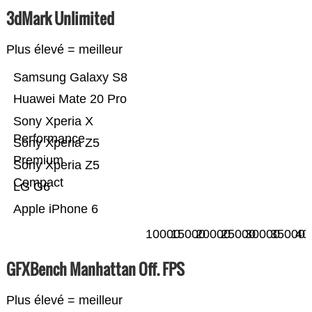
3dMark Unlimited
Plus élevé = meilleur
Samsung Galaxy S8
Huawei Mate 20 Pro
Sony Xperia X
Performance
Sony Xperia Z5
Premium
Sony Xperia Z5
Compact
LG G6
Apple iPhone 6
10000
15000
20000
25000
30000
35000
40
GFXBench Manhattan Off. FPS
Plus élevé = meilleur