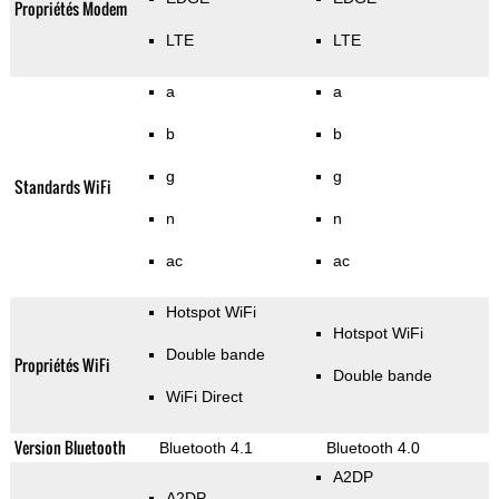
Propriétés Modem
LTE
LTE
a
a
b
b
g
g
Standards WiFi
n
n
ac
ac
Hotspot WiFi
Hotspot WiFi
Double bande
Propriétés WiFi
Double bande
WiFi Direct
Version Bluetooth
Bluetooth 4.1
Bluetooth 4.0
A2DP
A2DP