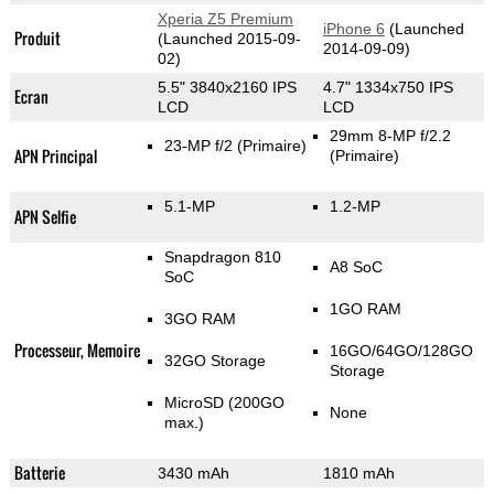
Xperia Z5 Premium
iPhone 6
(Launched
Produit
(Launched 2015-09-
2014-09-09)
02)
5.5" 3840x2160 IPS
4.7" 1334x750 IPS
Ecran
LCD
LCD
29mm 8-MP f/2.2
23-MP f/2
(Primaire)
APN Principal
(Primaire)
5.1-MP
1.2-MP
APN Selfie
Snapdragon 810
A8 SoC
SoC
1GO RAM
3GO RAM
Processeur, Memoire
16GO/64GO/128GO
32GO Storage
Storage
MicroSD (200GO
None
max.)
Batterie
3430 mAh
1810 mAh