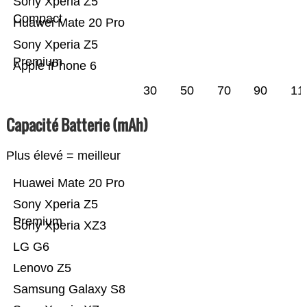
Sony Xperia Z5
Compact
Huawei Mate 20 Pro
Sony Xperia Z5
Premium
Apple iPhone 6
30
50
70
90
11
Capacité Batterie (mAh)
Plus élevé = meilleur
Huawei Mate 20 Pro
Sony Xperia Z5
Premium
Sony Xperia XZ3
LG G6
Lenovo Z5
Samsung Galaxy S8