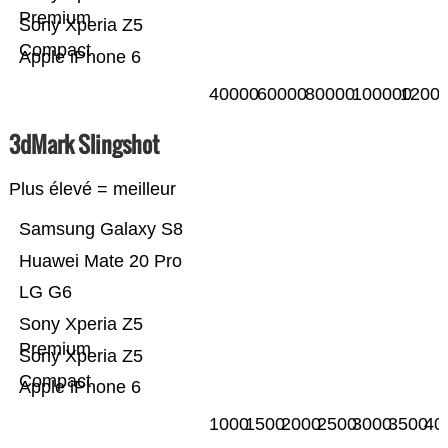
Premium
Sony Xperia Z5
Compact
Apple iPhone 6
40000
60000
80000
100000
1200
3dMark Slingshot
Plus élevé = meilleur
Samsung Galaxy S8
Huawei Mate 20 Pro
LG G6
Sony Xperia Z5
Premium
Sony Xperia Z5
Compact
Apple iPhone 6
1000
1500
2000
2500
3000
3500
40