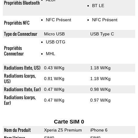
Propriétés Bluetooth
BT LE
NFC Présent
NFC Présent
Propriétés NFC
Type de Connecteur
Micro USB
USB Type C
USB OTG
Propriétés
Connecteur
MHL
Radiations (tete, US)
0.43 W/Kg
1.18 W/Kg
Radiations (corps,
0.81 W/Kg
1.18 W/Kg
US)
Radiations (tete, Eur)
0.47 W/Kg
0.98 W/Kg
Radiations (corps,
0.47 W/Kg
0.97 W/Kg
Eur)
Carte SIM 0
Nom du Produit
Xperia Z5 Premium
iPhone 6
Nom Unique