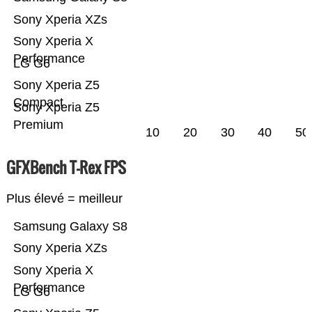
Sony Xperia XZs
Sony Xperia X
Performance
LG G6
Sony Xperia Z5
Compact
Sony Xperia Z5
Premium
10
20
30
40
50
GFXBench T-Rex FPS
Plus élevé = meilleur
Samsung Galaxy S8
Sony Xperia XZs
Sony Xperia X
Performance
LG G6