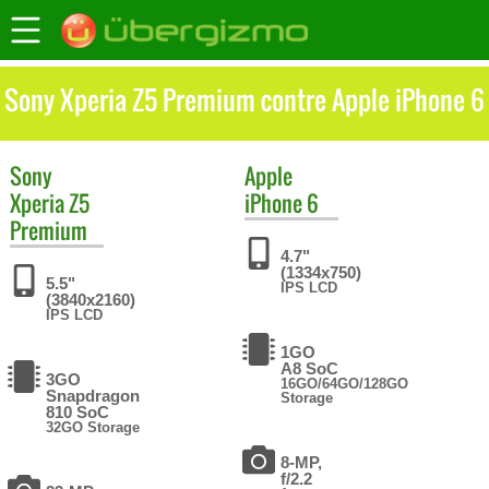
Sony Xperia Z5 Premium contre Apple iPhone 6
Sony
Apple
Xperia Z5
iPhone 6
Premium
4.7"
(1334x750)
5.5"
IPS LCD
(3840x2160)
IPS LCD
1GO
A8 SoC
3GO
16GO/64GO/128GO
Snapdragon
Storage
810 SoC
32GO Storage
8-MP,
f/2.2