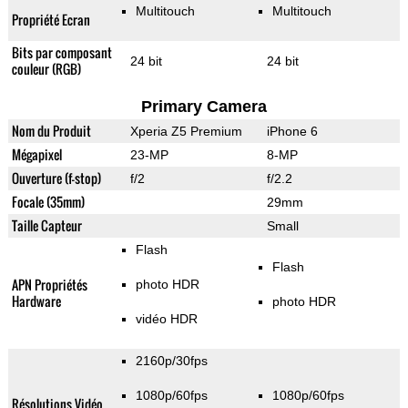
Multitouch
Multitouch
Propriété Ecran
Bits par composant
24 bit
24 bit
couleur (RGB)
Primary Camera
Nom du Produit
Xperia Z5 Premium
iPhone 6
Mégapixel
23-MP
8-MP
Ouverture (f-stop)
f/2
f/2.2
Focale (35mm)
29mm
Taille Capteur
Small
Flash
Flash
APN Propriétés
photo HDR
Hardware
photo HDR
vidéo HDR
2160p/30fps
1080p/60fps
1080p/60fps
Résolutions Vidéo