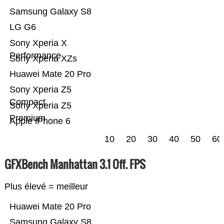
Samsung Galaxy S8
LG G6
Sony Xperia X
Performance
Sony Xperia XZs
Huawei Mate 20 Pro
Sony Xperia Z5
Compact
Sony Xperia Z5
Premium
Apple iPhone 6
10
20
30
40
50
60
GFXBench Manhattan 3.1 Off. FPS
Plus élevé = meilleur
Huawei Mate 20 Pro
Samsung Galaxy S8