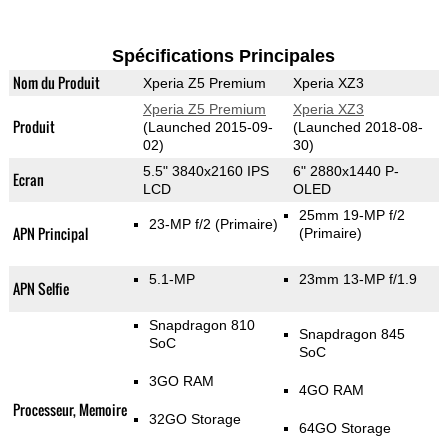
Spécifications Principales
Nom du Produit
Xperia Z5 Premium
Xperia XZ3
Xperia Z5 Premium
Xperia XZ3
Produit
(Launched 2015-09-
(Launched 2018-08-
02)
30)
5.5" 3840x2160 IPS
6" 2880x1440 P-
Ecran
LCD
OLED
25mm 19-MP f/2
23-MP f/2
(Primaire)
APN Principal
(Primaire)
5.1-MP
23mm 13-MP f/1.9
APN Selfie
Snapdragon 810
Snapdragon 845
SoC
SoC
3GO RAM
4GO RAM
Processeur, Memoire
32GO Storage
64GO Storage