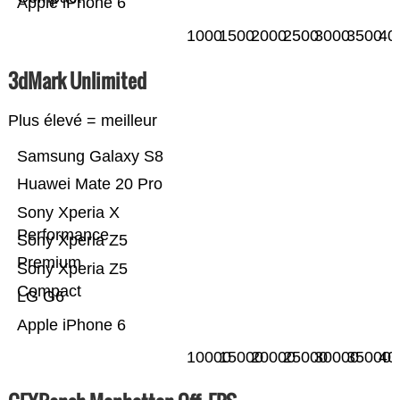
Apple iPhone 6
1000
1500
2000
2500
3000
3500
40
3dMark Unlimited
Plus élevé = meilleur
Samsung Galaxy S8
Huawei Mate 20 Pro
Sony Xperia X
Performance
Sony Xperia Z5
Premium
Sony Xperia Z5
Compact
LG G6
Apple iPhone 6
10000
15000
20000
25000
30000
35000
40