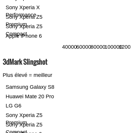
Sony Xperia X
Performance
Sony Xperia Z5
Premium
Sony Xperia Z5
Compact
Apple iPhone 6
40000
60000
80000
100000
1200
3dMark Slingshot
Plus élevé = meilleur
Samsung Galaxy S8
Huawei Mate 20 Pro
LG G6
Sony Xperia Z5
Premium
Sony Xperia Z5
Compact