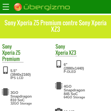
Sony Xperia Z5 Premium contre Sony Xperia
XZ3
Sony
Sony
Xperia Z5
Xperia XZ3
Premium
6"
(2880x1440)
5.5"
P-OLED
(3840x2160)
IPS LCD
4GO
Snapdragon
3GO
845 SoC
Snapdragon
64GO Storage
810 SoC
32GO Storage