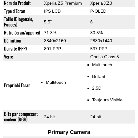
Nom du Produit
Xperia Z5 Premium
Xperia XZ3
Type d'Ecran
IPS LCD
P-OLED
Taille (Diagonale,
5.5"
6"
Pouces)
Ratio écran/appareil
71.3%
80.5%
Définition
3840x2160
2880x1440
Densité (PPP)
801 PPP
537 PPP
Verre
Gorilla Glass 5
Multitouch
Brillant
Multitouch
Propriété Ecran
2.5D
Toujours Visible
Bits par composant
24 bit
24 bit
couleur (RGB)
Primary Camera