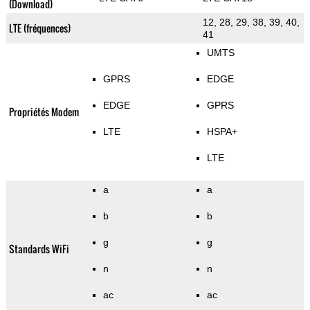
(Download)
12, 28, 29, 38, 39, 40,
LTE (fréquences)
41
UMTS
GPRS
EDGE
EDGE
GPRS
Propriétés Modem
LTE
HSPA+
LTE
a
a
b
b
g
g
Standards WiFi
n
n
ac
ac