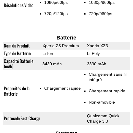
1080p/60fps
1080p/960fps
Résolutions Vidéo
720p/120fps
720p/960fps
Batterie
Nom du Produit
Xperia Z5 Premium
Xperia XZ3
Type de Batterie
Li-Ion
Li-Poly
Capacité Batterie
3430 mAh
3330 mAh
(mAh)
Chargement sans fil
intégré
Propriétés de la
Chargement rapide
Chargement rapide
Batterie
Non-amovible
Qualcomm Quick
Protocole Fast-Charge
Charge 3.0