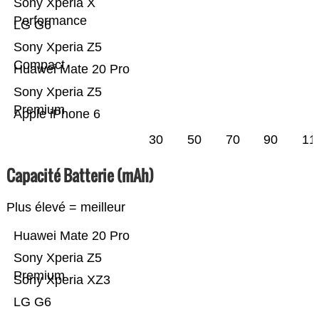
Sony Xperia X
Performance
LG G6
Sony Xperia Z5
Compact
Huawei Mate 20 Pro
Sony Xperia Z5
Premium
Apple iPhone 6
30
50
70
90
11
Capacité Batterie (mAh)
Plus élevé = meilleur
Huawei Mate 20 Pro
Sony Xperia Z5
Premium
Sony Xperia XZ3
LG G6