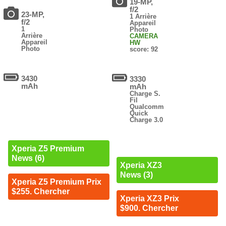
19-MP,
f/2
23-MP,
1 Arrière
f/2
Appareil
1
Photo
Arrière
CAMERA
Appareil
HW
Photo
score: 92
3430
3330
mAh
mAh
Charge S.
Fil
Qualcomm
Quick
Charge 3.0
Xperia Z5 Premium
News (6)
Xperia XZ3
News (3)
Xperia Z5 Premium Prix
$255. Chercher
Xperia XZ3 Prix
$900. Chercher