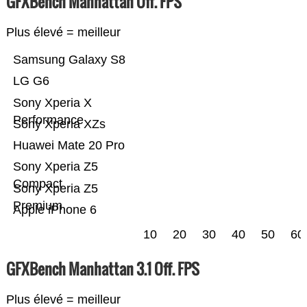
GFXBench Manhattan Off. FPS
Plus élevé = meilleur
Samsung Galaxy S8
LG G6
Sony Xperia X
Performance
Sony Xperia XZs
Huawei Mate 20 Pro
Sony Xperia Z5
Compact
Sony Xperia Z5
Premium
Apple iPhone 6
10
20
30
40
50
60
GFXBench Manhattan 3.1 Off. FPS
Plus élevé = meilleur