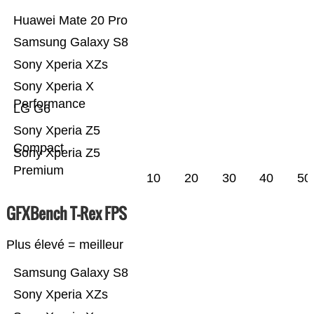
Huawei Mate 20 Pro
Samsung Galaxy S8
Sony Xperia XZs
Sony Xperia X
Performance
LG G6
Sony Xperia Z5
Compact
Sony Xperia Z5
Premium
10
20
30
40
50
GFXBench T-Rex FPS
Plus élevé = meilleur
Samsung Galaxy S8
Sony Xperia XZs