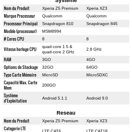
Systeme
Nom du Produit
Xperia Z5 Premium
Xperia XZ3
Marque Processeur
Qualcomm
Qualcomm
Processeur Principal
Snapdragon 810
Snapdragon 845
Modèle (processeur)
MSM8994
# Cores CPU
8
8
quad-core 1.5 &
Vitesse horloge CPU
2.8 GHz
quad-core 2 GHz
RAM
3GO
4GO
Options de Stockage
32GO
64GO
Type Carte Mémoire
MicroSD
MicroSDXC
Capacité Max. Carte
200GO
Mem
Système
Android 5.1.1
Android 9.0
d'Exploitation
Reseau
Nom du Produit
Xperia Z5 Premium
Xperia XZ3
Categorie LTE
LTE CAT6
LTE CAT18