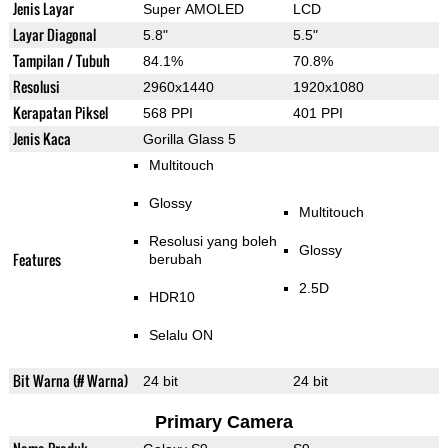
Jenis Layar
Super AMOLED
LCD
Layar Diagonal
5.8"
5.5"
Tampilan / Tubuh
84.1%
70.8%
Resolusi
2960x1440
1920x1080
Kerapatan Piksel
568 PPI
401 PPI
Jenis Kaca
Gorilla Glass 5
Multitouch
Glossy
Multitouch
Resolusi yang boleh
Glossy
Features
berubah
2.5D
HDR10
Selalu ON
Bit Warna (# Warna)
24 bit
24 bit
Primary Camera