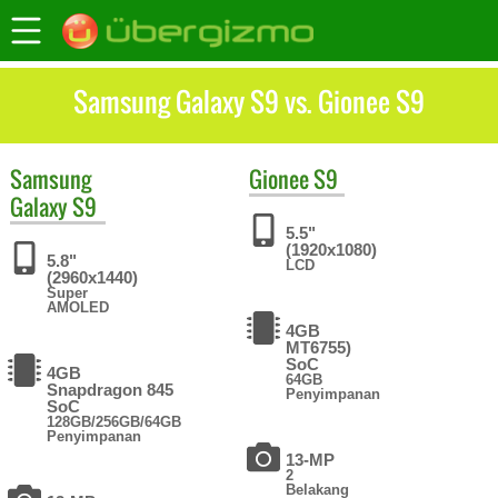
Samsung Galaxy S9 vs. Gionee S9
Samsung
Gionee
S9
Galaxy S9
5.5"
(1920x1080)
5.8"
LCD
(2960x1440)
Super
AMOLED
4GB
MT6755)
SoC
4GB
64GB
Snapdragon 845
Penyimpanan
SoC
128GB/256GB/64GB
Penyimpanan
13-MP
2
Belakang