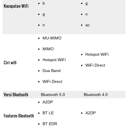
b
g
Kecepatan WiFi
g
n
n
ac
MU-MIMO
MIMO
Hotspot WiFi
Hotspot WiFi
Ciri wifi
WiFi Direct
Dua Band
WiFi Direct
Versi Bluetooth
Bluetooth 5.0
Bluetooth 4.0
A2DP
BT LE
A2DP
Features Bluetooth
BT EDR