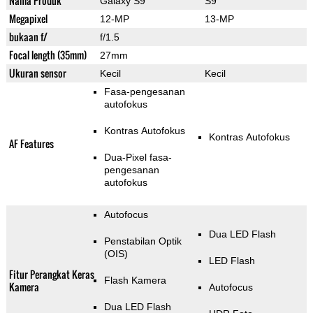
Nama Produk
Galaxy S9
S9
Megapixel
12-MP
13-MP
bukaan f/
f/1.5
Focal length (35mm)
27mm
Ukuran sensor
Kecil
Kecil
Fasa-pengesanan
autofokus
Kontras Autofokus
Kontras Autofokus
AF Features
Dua-Pixel fasa-
pengesanan
autofokus
Autofocus
Dua LED Flash
Penstabilan Optik
(OIS)
LED Flash
Fitur Perangkat Keras
Flash Kamera
Kamera
Autofocus
Dua LED Flash