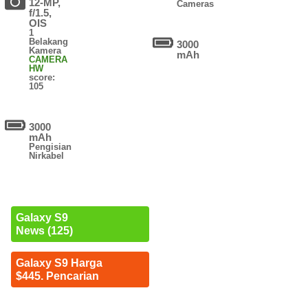
12-MP,
Cameras
f/1.5,
OIS
1
Belakang
3000
Kamera
mAh
CAMERA
HW
score:
105
3000
mAh
Pengisian
Nirkabel
Galaxy S9
News (125)
Galaxy S9 Harga
$445. Pencarian