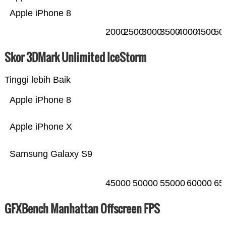
Apple iPhone 8
2000
2500
3000
3500
4000
4500
50
Skor 3DMark Unlimited IceStorm
Tinggi lebih Baik
Apple iPhone 8
Apple iPhone X
Samsung Galaxy S9
45000
50000
55000
60000
65
GFXBench Manhattan Offscreen FPS