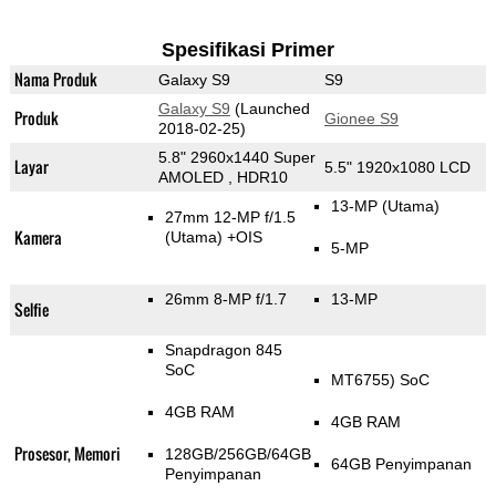
Spesifikasi Primer
Nama Produk
Galaxy S9
S9
Galaxy S9
(Launched
Produk
Gionee S9
2018-02-25)
5.8" 2960x1440 Super
Layar
5.5" 1920x1080 LCD
AMOLED , HDR10
13-MP
(Utama)
27mm 12-MP f/1.5
Kamera
(Utama)
+OIS
5-MP
26mm 8-MP f/1.7
13-MP
Selfie
Snapdragon 845
SoC
MT6755) SoC
4GB RAM
4GB RAM
Prosesor, Memori
128GB/256GB/64GB
64GB Penyimpanan
Penyimpanan