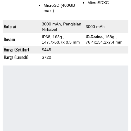
MicroSDXC
MicroSD (400GB
max.)
3000 mAh, Pengisian
Baterai
3000 mAh
Nirkabel
IP68, 163g
,
IP Rating
, 168g
,
Desain
147.7x68.7x 8.5 mm
76.4x154.2x7.4 mm
Harga (Sekitar)
$445
Harga (Launch)
$720