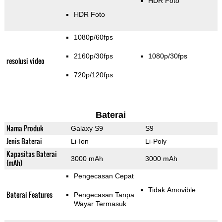
HDR Foto
HDR Foto
1080p/60fps
2160p/30fps
1080p/30fps
resolusi video
720p/120fps
Baterai
Nama Produk
Galaxy S9
S9
Jenis Baterai
Li-Ion
Li-Poly
Kapasitas Baterai
3000 mAh
3000 mAh
(mAh)
Pengecasan Cepat
Tidak Amovible
Baterai Features
Pengecasan Tanpa
Wayar Termasuk