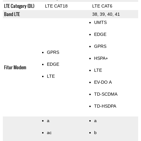
LTE Category (DL)
LTE CAT18
LTE CAT6
Band LTE
38, 39, 40, 41
UMTS
EDGE
GPRS
GPRS
HSPA+
EDGE
Fitur Modem
LTE
LTE
EV-DO A
TD-SCDMA
TD-HSDPA
a
a
ac
b